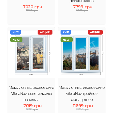
девятиэтажка
7020 грн
7799 грн
7800 грн
9360 грн
ХИТ!
АКЦИЯ!
ХИТ!
АКЦИЯ!
NEW!
NEW!
Металлопластиковое окна
Металлопластиковое окно
ViknaNovi девятиэтажка
ViknaNovi тройное
панелька
стандартное
7019 грн
11699 грн
8580 грн
13260 грн