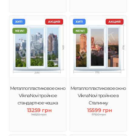
ХИТ!
АКЦИЯ!
ХИТ!
АКЦИЯ!
NEW!
NEW!
Металлопластиковое окно
Металлопластиковое окно
ViknaNovi тройное
ViknaNovi тройное в
стандартное чешка
Сталинку
13259 грн
15599 грн
14820 грн
17160 грн