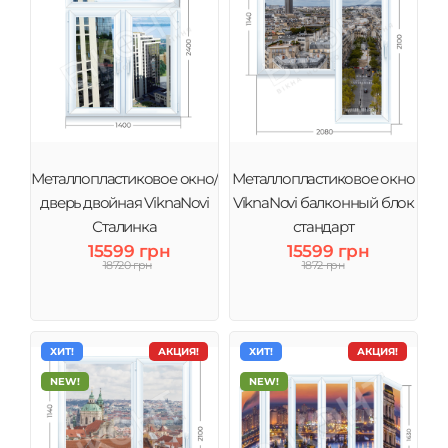
Металлопластиковое окно/
Металлопластиковое окно
дверь двойная ViknaNovi
ViknaNovi балконный блок
Сталинка
стандарт
15599 грн
15599 грн
18720 грн
1872 грн
ХИТ!
АКЦИЯ!
ХИТ!
АКЦИЯ!
NEW!
NEW!