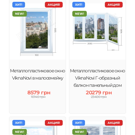
ХИТ!
АКЦИЯ!
ХИТ!
АКЦИЯ!
NEW!
NEW!
Металлопластиковое окно
Металлопластиковое окно
ViknaNovi в малосемейку
ViknaNovi Г-образный
балкон панельный дом
8579 грн
20279 грн
10140 грн
23400 грн
ХИТ!
АКЦИЯ!
ХИТ!
АКЦИЯ!
NEW!
NEW!