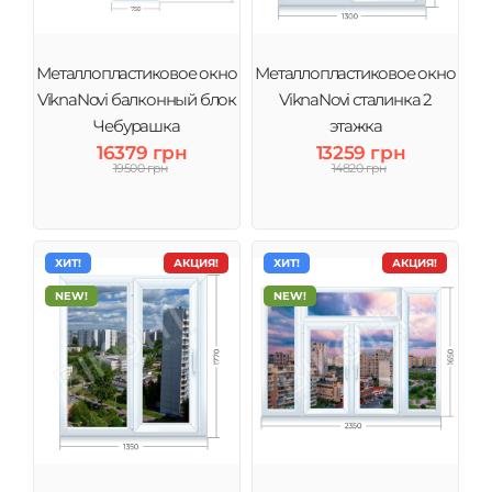
Металлопластиковое окно
Металлопластиковое окно
ViknaNovi балконный блок
ViknaNovi сталинка 2
Чебурашка
этажка
16379 грн
13259 грн
19500 грн
14820 грн
ХИТ!
АКЦИЯ!
ХИТ!
АКЦИЯ!
NEW!
NEW!