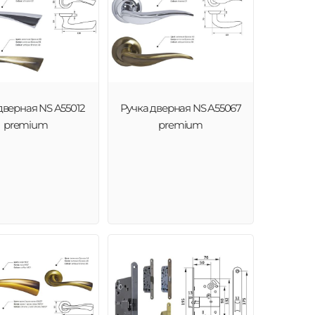
дверная NS A55012
Ручка дверная NS A55067
premium
premium