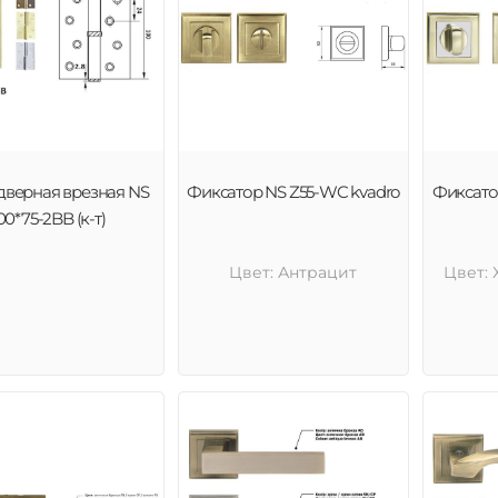
дверная врезная NS
Фиксатор NS Z55-WC kvadro
Фиксато
00*75-2BB (к-т)
Цвет: Антрацит
Цвет: 