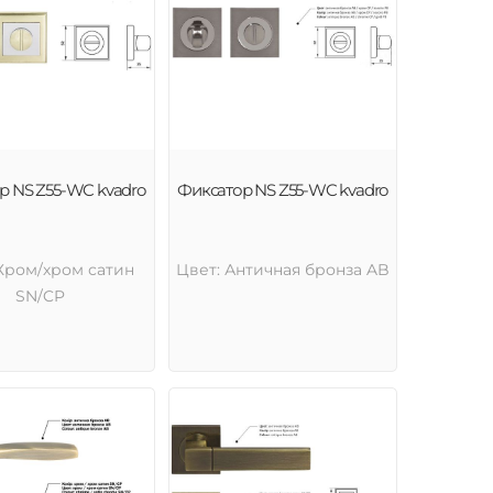
р NS Z55-WC kvadro
Фиксатор NS Z55-WC kvadro
Хром/хром сатин
Цвет: Античная бронза AB
SN/CP