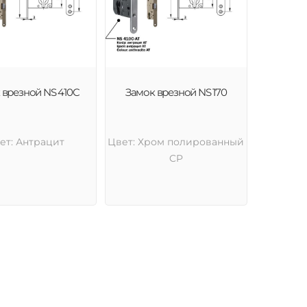
 врезной NS 410C
Замок врезной NS 170
ет: Антрацит
Цвет: Хром полированный
CP