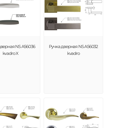
дверная NS A56036
Ручка дверная NS A56032
kvadro X
kvadro