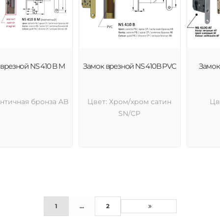
врезной NS 410 B M
Замок врезной NS 410B PVC
Замок
Античная бронза AB
Цвет: Хром/хром сатин
Цв
SN/CP
1
...
2