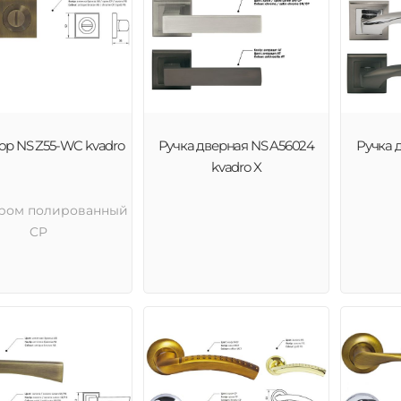
ор NS Z55-WC kvadro
Ручка дверная NS A56024
Ручка 
kvadro X
Хром полированный
CP