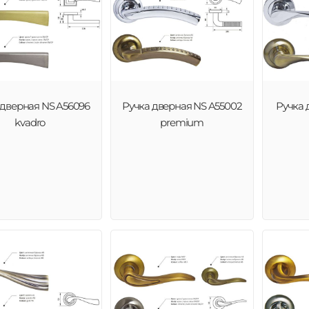
 дверная NS A56096
Ручка дверная NS A55002
Ручка 
kvadro
premium