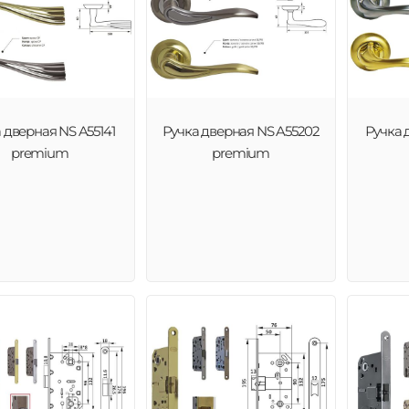
 дверная NS A55141
Ручка дверная NS A55202
Ручка 
premium
premium