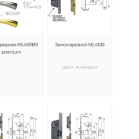
дверная NS A59189
Замок врезной NS 410B
premium
Цвет: Антрацит