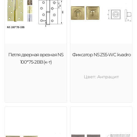
Петля дверная врезная NS
Фиксатор NS Z55-WC kvadro
100*75-2BB (к-т)
Цвет: Антрацит