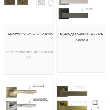
Фиксатор NS Z55-WC kvadro
Ручка дверная NS A56024
kvadro X
Цвет: Хром полированный
CP