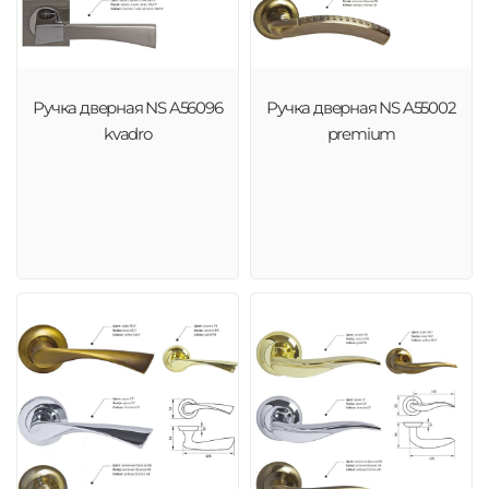
Ручка дверная NS A56096
Ручка дверная NS A55002
kvadro
premium