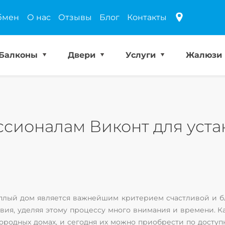
бмен
О нас
Отзывы
Блог
Контакты
Балконы
Двери
Услуги
Жалюзи
ссионалам Виконт для уста
плый дом является важнейшим критерием счастливой и б
вия, уделяя этому процессу много внимания и времени. 
городных домах, и сегодня их можно приобрести по досту