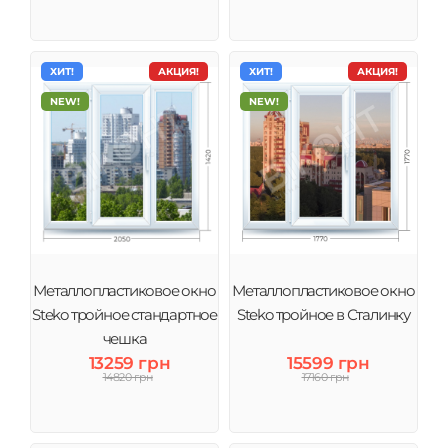
ХИТ!
АКЦИЯ!
ХИТ!
АКЦИЯ!
NEW!
NEW!
Металлопластиковое окно
Металлопластиковое окно
Steko тройное стандартное
Steko тройное в Сталинку
чешка
13259 грн
15599 грн
14820 грн
17160 грн