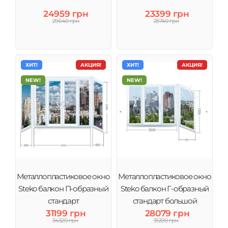
24959 грн
23399 грн
29640 грн
25740 грн
ХИТ!
АКЦИЯ!
ХИТ!
АКЦИЯ!
NEW!
NEW!
Металлопластиковое окно
Металлопластиковое окно
Steko балкон П-образный
Steko балкон Г-образный
стандарт
стандарт большой
31199 грн
28079 грн
34320 грн
31200 грн