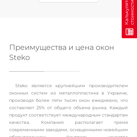
н
К
а
л
ь
к
у
л
я
т
о
р
с
т
о
и
м
о
с
т
и
о
н
л
а
й
Преимущества и цена окон
Steko
Steko является крупнейшим производителем
оконных систем из металлопластика в Украине,
производя более пяти тысяч окон ежедневно, что
составляет 25% от общего объема рынка. Каждый
продукт соответствует международным стандартам
качества. Компания располагает тремя
современными заводами, оснащенными новейшим