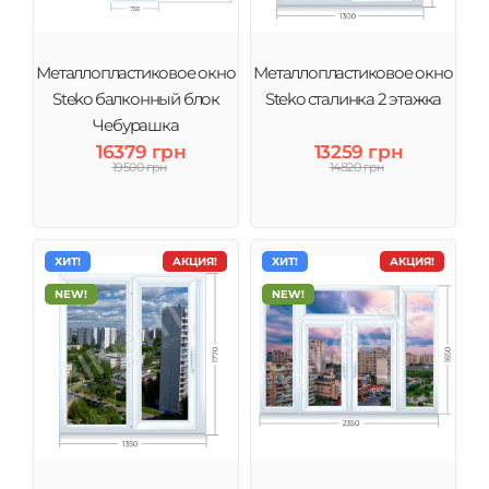
Металлопластиковое окно
Металлопластиковое окно
Steko балконный блок
Steko сталинка 2 этажка
Чебурашка
16379 грн
13259 грн
19500 грн
14820 грн
ХИТ!
АКЦИЯ!
ХИТ!
АКЦИЯ!
NEW!
NEW!