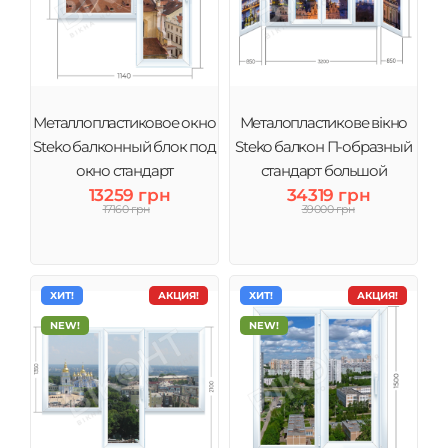
Металлопластиковое окно
Металопластикове вікно
Steko балконный блок под
Steko балкон П-образный
окно стандарт
стандарт большой
13259 грн
34319 грн
17160 грн
39000 грн
ХИТ!
АКЦИЯ!
ХИТ!
АКЦИЯ!
NEW!
NEW!