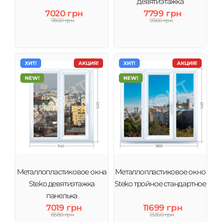
девятиэтажка
7020 грн
7799 грн
7800 грн
9360 грн
ХИТ!
АКЦИЯ!
ХИТ!
АКЦИЯ!
NEW!
NEW!
Металлопластиковое окна
Металлопластиковое окно
Steko девятиэтажка
Steko тройное стандартное
панелька
7019 грн
11699 грн
8580 грн
13260 грн