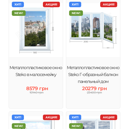
ХИТ!
АКЦИЯ!
ХИТ!
АКЦИЯ!
NEW!
NEW!
Металлопластиковое окно
Металлопластиковое окно
Steko в малосемейку
Steko Г-образный балкон
панельный дом
8579 грн
20279 грн
10140 грн
23400 грн
ХИТ!
АКЦИЯ!
ХИТ!
АКЦИЯ!
NEW!
NEW!