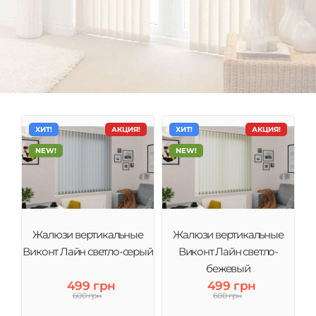
ХИТ!
АКЦИЯ!
ХИТ!
АКЦИЯ!
NEW!
NEW!
Жалюзи вертикальные
Жалюзи вертикальные
Вертикальные жалюзи
Виконт Лайн светло-серый
Виконт Лайн светло-
бежевый
Вертикальные жалюзи являются одним из самых
распространенных и известных типов жалюзи.
499 грн
499 грн
600 грн
600 грн
Причиной этому является то, что они подходят
абсолютно для любых помещений