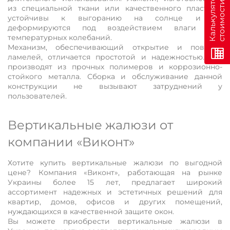
н
К
а
л
ь
к
у
л
я
т
о
р
с
т
о
и
м
о
с
т
и
о
н
л
а
й
из специальной ткани или качественного пластика,
устойчивы к выгоранию на солнце и не
деформируются под воздействием влаги или
температурных колебаний.
Механизм, обеспечивающий открытие и поворот
ламелей, отличается простотой и надежностью. Его
производят из прочных полимеров и коррозионно-
стойкого металла. Сборка и обслуживание данной
конструкции не вызывают затруднений у
пользователей.
Вертикальные жалюзи от
компании «Виконт»
Хотите купить вертикальные жалюзи по выгодной
цене? Компания «Виконт», работающая на рынке
Украины более 15 лет, предлагает широкий
ассортимент надежных и эстетичных решений для
квартир, домов, офисов и других помещений,
нуждающихся в качественной защите окон.
Вы можете приобрести вертикальные жалюзи в