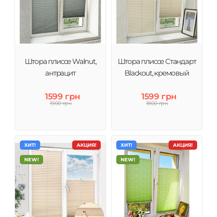
Штора плиссе Walnut,
Штора плиссе Стандарт
антрацит
Blackout, кремовый
1599 грн
1599 грн
1900 грн
1800 грн
ХИТ!
АКЦИЯ!
ХИТ!
АКЦИЯ!
NEW!
NEW!