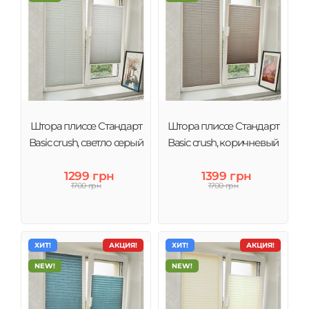
Штора плиссе Стандарт
Штора плиссе Стандарт
Basic crush, светло серый
Basic crush, коричневый
1299 грн
1399 грн
1700 грн
1700 грн
ХИТ!
АКЦИЯ!
ХИТ!
АКЦИЯ!
NEW!
NEW!