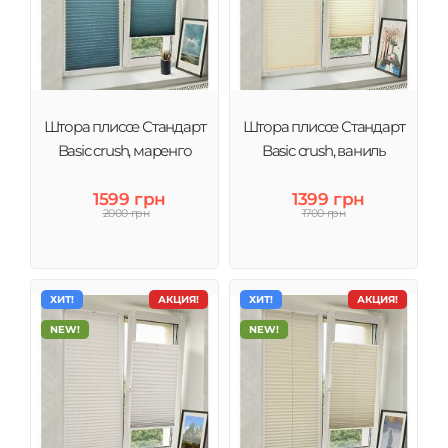
Штора плиссе Стандарт
Штора плиссе Стандарт
Basic crush, маренго
Basic crush, ваниль
1599 грн
1399 грн
2000 грн
1700 грн
ХИТ!
АКЦИЯ!
ХИТ!
АКЦИЯ!
NEW!
NEW!