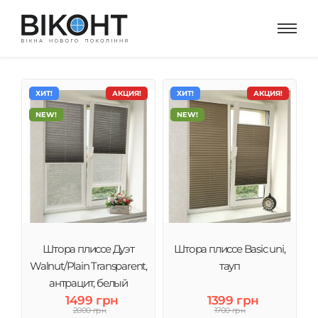
ХИТ!
АКЦИЯ!
ХИТ!
АКЦИЯ!
NEW!
NEW!
Штора плиссе Дуэт
Штора плиссе Basic uni,
Walnut/Plain Transparent,
тауп
антрацит, белый
1499 грн
1399 грн
2000 грн
1700 грн