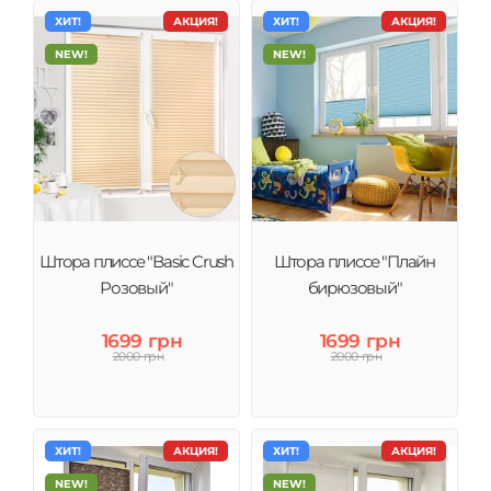
ХИТ!
АКЦИЯ!
ХИТ!
АКЦИЯ!
NEW!
NEW!
Штора плиссе "Basic Crush
Штора плиссе "Плайн
Розовый"
бирюзовый"
1699 грн
1699 грн
2000 грн
2000 грн
ХИТ!
АКЦИЯ!
ХИТ!
АКЦИЯ!
NEW!
NEW!