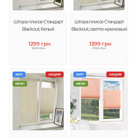
Штора плиссе Стандарт
Штора плиссе Стандарт
Blackout, белый
Blackout, светло-кремовый
1299 грн
1399 грн
1600 грн
1700 грн
ХИТ!
АКЦИЯ!
ХИТ!
АКЦИЯ!
NEW!
NEW!