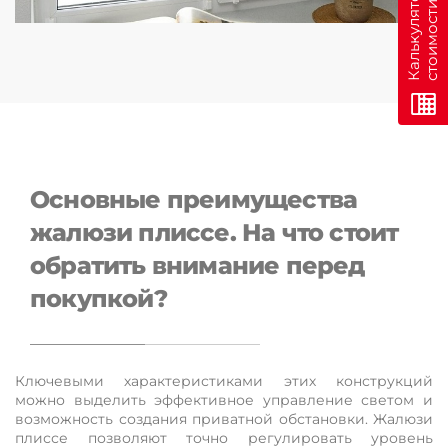
н
К
а
л
ь
к
у
л
я
т
о
р
с
т
о
и
м
о
с
т
и
о
н
л
а
й
Основные преимущества
жалюзи плиссе. На что стоит
обратить внимание перед
покупкой?
Ключевыми характеристиками этих конструкций
можно выделить эффективное управление светом и
возможность создания приватной обстановки. Жалюзи
плиссе позволяют точно регулировать уровень