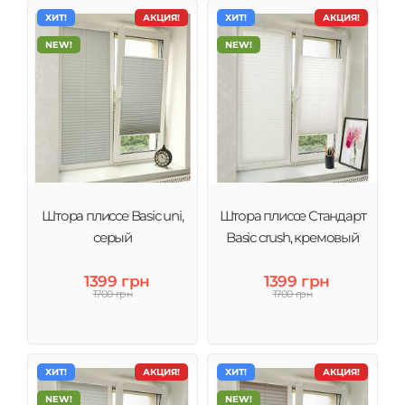
ХИТ!
АКЦИЯ!
ХИТ!
АКЦИЯ!
NEW!
NEW!
Штора плиссе Basic uni,
Штора плиссе Стандарт
серый
Basic crush, кремовый
1399 грн
1399 грн
1700 грн
1700 грн
ХИТ!
АКЦИЯ!
ХИТ!
АКЦИЯ!
NEW!
NEW!