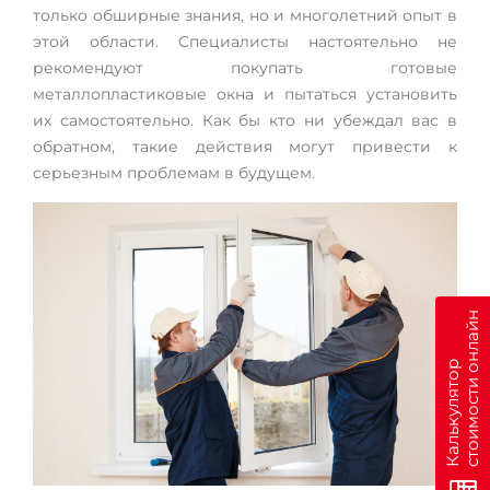
только обширные знания, но и многолетний опыт в
этой области. Специалисты настоятельно не
рекомендуют покупать готовые
металлопластиковые окна и пытаться установить
их самостоятельно. Как бы кто ни убеждал вас в
обратном, такие действия могут привести к
серьезным проблемам в будущем.
н
К
а
л
ь
к
у
л
я
т
о
р
с
т
о
и
м
о
с
т
и
о
н
л
а
й