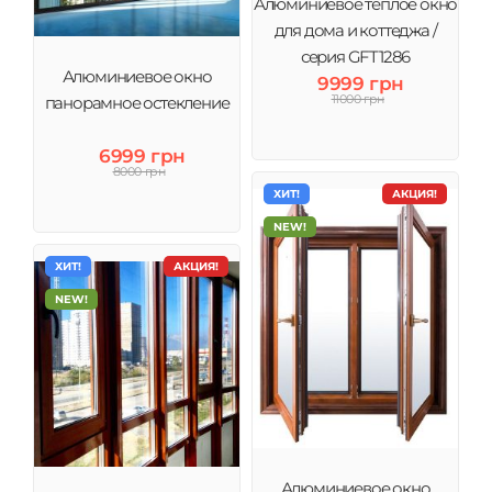
Алюминиевое теплое окно
для дома и коттеджа /
серия GFT1286
Алюминиевое окно
9999 грн
11000 грн
панорамное остекление
6999 грн
8000 грн
ХИТ!
АКЦИЯ!
NEW!
ХИТ!
АКЦИЯ!
NEW!
Алюминиевое окно