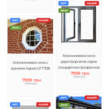
ХИТ!
АКЦИЯ!
NEW!
ХИТ!
АКЦИЯ!
NEW!
Алюминиевое окно
двухстворчатое серое
Алюминиевое окна с
стандартное прозрачное
гранями /серия GFT1108
7999 грн
стекло
9000 грн
7999 грн
9000 грн
ХИТ!
АКЦИЯ!
ХИТ!
АКЦИЯ!
NEW!