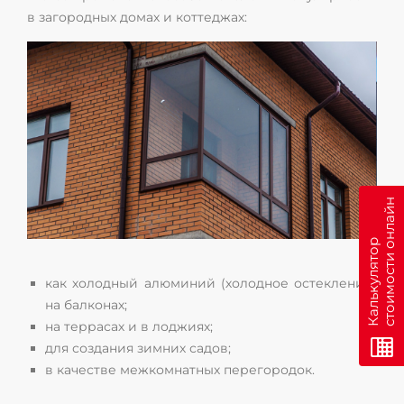
в загородных домах и коттеджах:
н
К
а
л
ь
к
у
л
я
т
о
р
с
т
о
и
м
о
с
т
и
о
н
л
а
й
как холодный алюминий (холодное остекление)
на балконах;
на террасах и в лоджиях;
для создания зимних садов;
в качестве межкомнатных перегородок.