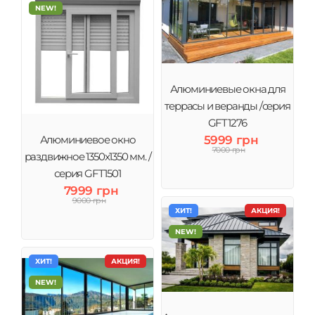
NEW!
Алюминиевые окна для
террасы и веранды /серия
GFT1276
5999 грн
Алюминиевое окно
7000 грн
раздвижное 1350x1350 мм. /
серия GFT1501
7999 грн
9000 грн
ХИТ!
АКЦИЯ!
NEW!
ХИТ!
АКЦИЯ!
NEW!