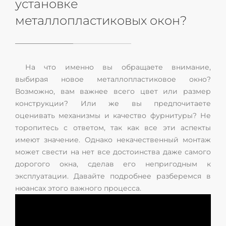
установке
металлопластиковых окон?
На что именно вы обращаете внимание,
выбирая новое металлопластиковое окно?
Возможно, вам важнее всего цвет или размер
конструкции? Или же вы предпочитаете
оценивать механизмы и качество фурнитуры? Не
торопитесь с ответом, так как все эти аспекты
имеют значение. Однако некачественный монтаж
может свести на нет все достоинства даже самого
дорогого окна, сделав его непригодным к
эксплуатации. Давайте подробнее разберемся в
нюансах этого важного процесса.