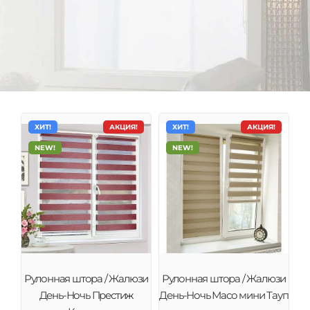
ХИТ!
АКЦИЯ!
ХИТ!
АКЦИЯ!
NEW!
NEW!
Тканевые ролеты День-Ночь
Рулонные шторы (тканевые ролеты) – это
Рулонная штора / Жалюзи
Рулонная штора / Жалюзи
современное качественное и стильное решение
День-Ночь Престиж
День-Ночь Масо мини Тауп
декора окна и защиты от солнца.