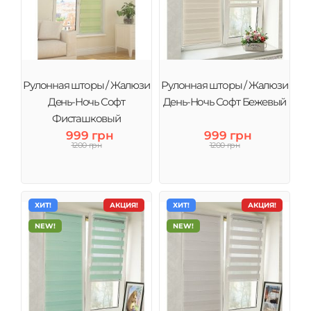
Рулонная шторы / Жалюзи
Рулонная шторы / Жалюзи
День-Ночь Софт
День-Ночь Софт Бежевый
Фисташковый
999 грн
999 грн
1200 грн
1200 грн
ХИТ!
АКЦИЯ!
ХИТ!
АКЦИЯ!
NEW!
NEW!