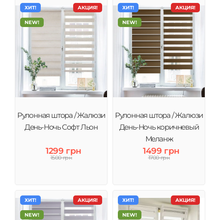
ХИТ!
АКЦИЯ!
ХИТ!
АКЦИЯ!
NEW!
NEW!
Рулонная штора / Жалюзи
Рулонная штора / Жалюзи
День-Ночь Софт Льон
День-Ночь коричневый
Меланж
1299 грн
1499 грн
1500 грн
1700 грн
ХИТ!
АКЦИЯ!
ХИТ!
АКЦИЯ!
NEW!
NEW!