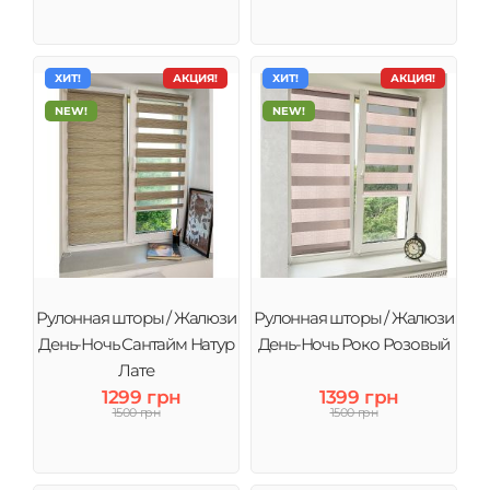
ХИТ!
АКЦИЯ!
ХИТ!
АКЦИЯ!
NEW!
NEW!
Рулонная шторы / Жалюзи
Рулонная шторы / Жалюзи
День-Ночь Сантайм Натур
День-Ночь Роко Розовый
Лате
1299 грн
1399 грн
1500 грн
1500 грн