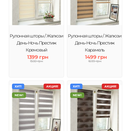
Рулонная шторы / Жалюзи
Рулонная шторы / Жалюзи
День-Ночь Престиж
День-Ночь Престиж
Кремовый
Карамель
1399 грн
1499 грн
1500 грн
1699 грн
ХИТ!
АКЦИЯ!
ХИТ!
АКЦИЯ!
NEW!
NEW!