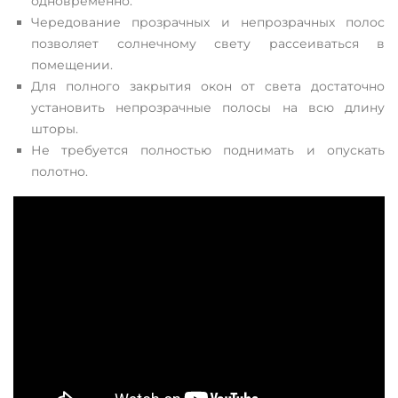
одновременно.
Чередование прозрачных и непрозрачных полос
позволяет солнечному свету рассеиваться в
помещении.
Для полного закрытия окон от света достаточно
установить непрозрачные полосы на всю длину
шторы.
Не требуется полностью поднимать и опускать
полотно.