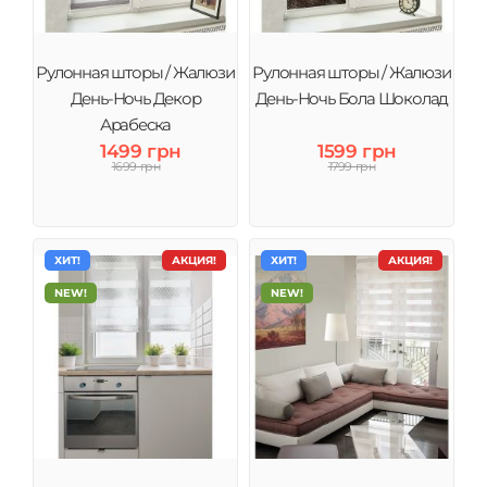
Рулонная шторы / Жалюзи
Рулонная шторы / Жалюзи
День-Ночь Декор
День-Ночь Бола Шоколад
Арабеска
1499 грн
1599 грн
1699 грн
1799 грн
ХИТ!
АКЦИЯ!
ХИТ!
АКЦИЯ!
NEW!
NEW!