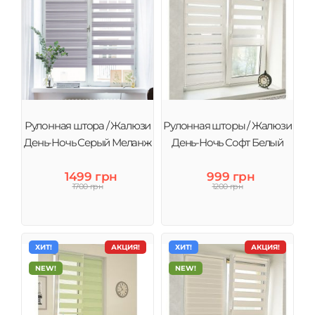
Рулонная штора / Жалюзи
Рулонная шторы / Жалюзи
День-Ночь Серый Меланж
День-Ночь Софт Белый
1499 грн
999 грн
1700 грн
1200 грн
ХИТ!
АКЦИЯ!
ХИТ!
АКЦИЯ!
NEW!
NEW!