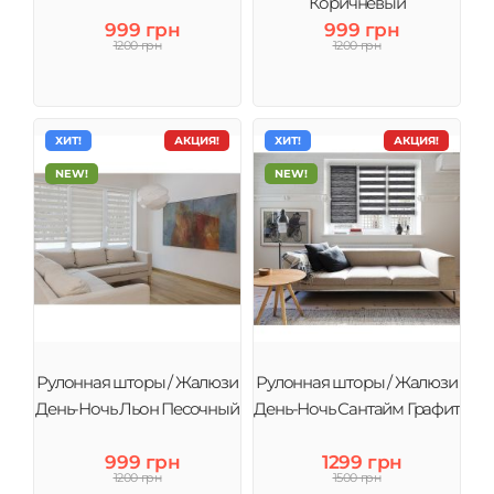
Коричневый
999 грн
999 грн
1200 грн
1200 грн
ХИТ!
АКЦИЯ!
ХИТ!
АКЦИЯ!
NEW!
NEW!
Рулонная шторы / Жалюзи
Рулонная шторы / Жалюзи
День-Ночь Льон Песочный
День-Ночь Сантайм Графит
999 грн
1299 грн
1200 грн
1500 грн