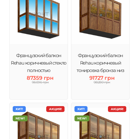
Французский балкон
Французский балкон
Rehau коричневый стекло
Rehau коричневый
полностью
тонировка бронза низ
87359 грн
91727 грн
сэндвич
96096 грн
98280 грн
ХИТ!
АКЦИЯ!
ХИТ!
АКЦИЯ!
NEW!
NEW!