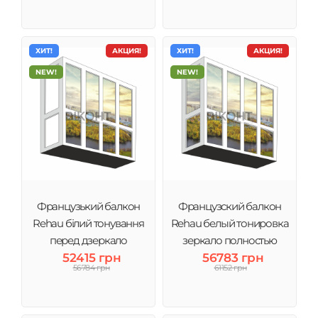
ХИТ!
АКЦИЯ!
ХИТ!
АКЦИЯ!
NEW!
NEW!
Французький балкон
Французский балкон
Rehau білий тонування
Rehau белый тонировка
перед дзеркало
зеркало полностью
52415 грн
56783 грн
56784 грн
61152 грн