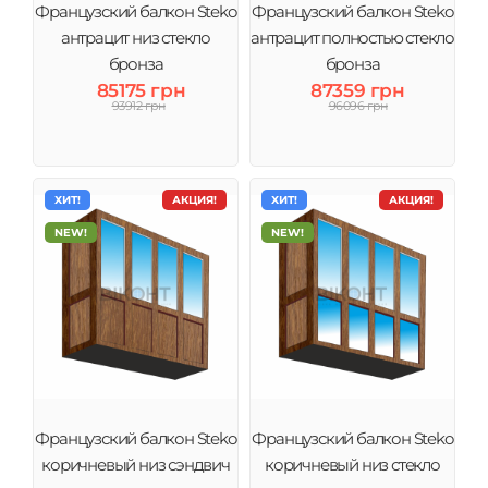
Французский балкон Steko
Французский балкон Steko
антрацит низ стекло
антрацит полностью стекло
бронза
бронза
85175 грн
87359 грн
93912 грн
96096 грн
ХИТ!
АКЦИЯ!
ХИТ!
АКЦИЯ!
NEW!
NEW!
Французский балкон Steko
Французский балкон Steko
коричневый низ сэндвич
коричневый низ стекло