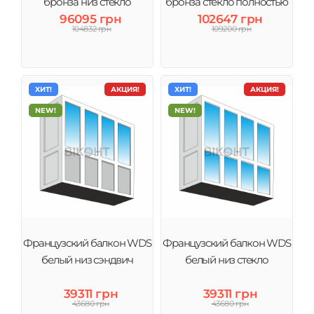
бронза низ стекло
бронза стекло полностью
96095 грн
102647 грн
104832 грн
109200 грн
ХИТ!
АКЦИЯ!
ХИТ!
АКЦИЯ!
NEW!
NEW!
Французский балкон WDS
Французский балкон WDS
белый низ сэндвич
белый низ стекло
39311 грн
39311 грн
43680 грн
43680 грн