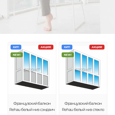
ХИТ!
АКЦИЯ!
ХИТ!
АКЦИЯ!
NEW!
NEW!
Французские балконы
в Белая Церковь
Французское остекление лоджий и балконов под
Французский балкон
Французский балкон
ключ. Замер, проэктировка, изготовление и
Rehau белый низ сэндвич
Rehau белый низ стекло
установка. Гарантийное и послегарантийное