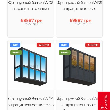
Французский балкон WDS
Французский балкон WDS
антрацит низ сэндвич
антрацит низ стекло
69887 грн
69887 грн
74256 грн
76440 грн
ХИТ!
АКЦИЯ!
ХИТ!
АКЦИЯ!
NEW!
NEW!
Французский балкон WDS
Французский балкон WDS
антрацит полностью стекло
антрацит тонировка