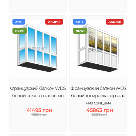
ХИТ!
АКЦИЯ!
ХИТ!
АКЦИЯ!
NEW!
NEW!
Французский балкон WDS
Французский балкон WDS
белый стекло полностью
белый тонировка зеркало
низ сэндвич
41495 грн
45863 грн
45864 грн
50232 грн