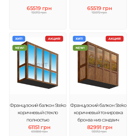
65519 грн
65519 грн
72072 грн
72072 грн
ХИТ!
АКЦИЯ!
ХИТ!
АКЦИЯ!
NEW!
NEW!
Французский балкон Steko
Французский балкон Steko
коричневый стекло
коричневый тонировка
полностью
бронза низ сэндвич
61151 грн
82991 грн
69888 грн
93912 грн