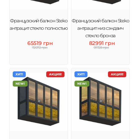
Французский балкон Steko
Французский балкон Steko
антрацит стекло полностью
антрацит низ сэндвич
стекло бронза
65519 грн
82991 грн
72072 грн
91728 грн
ХИТ!
АКЦИЯ!
ХИТ!
АКЦИЯ!
NEW!
NEW!