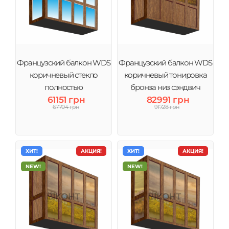
Французский балкон WDS
Французский балкон WDS
коричневый стекло
коричневый тонировка
полностью
бронза низ сэндвич
61151 грн
82991 грн
67704 грн
91728 грн
ХИТ!
АКЦИЯ!
ХИТ!
АКЦИЯ!
NEW!
NEW!