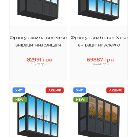
Французский балкон Steko
Французский балкон Steko
антрацит низ сэндвич
антрацит низ стекло
82991 грн
69887 грн
91728 грн
76440 грн
ХИТ!
АКЦИЯ!
ХИТ!
АКЦИЯ!
NEW!
NEW!