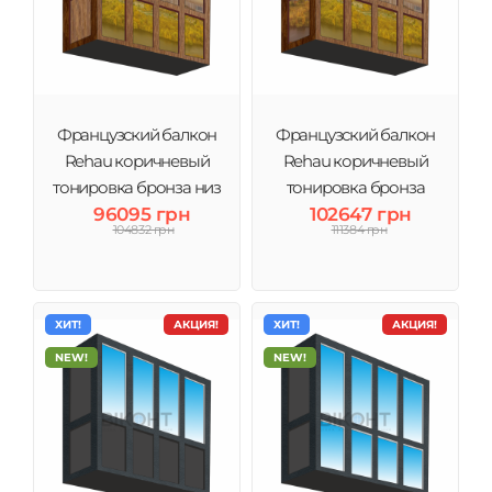
Французский балкон
Французский балкон
Rehau коричневый
Rehau коричневый
тонировка бронза низ
тонировка бронза
96095 грн
стекло
полностью стекло
102647 грн
104832 грн
111384 грн
ХИТ!
АКЦИЯ!
ХИТ!
АКЦИЯ!
NEW!
NEW!