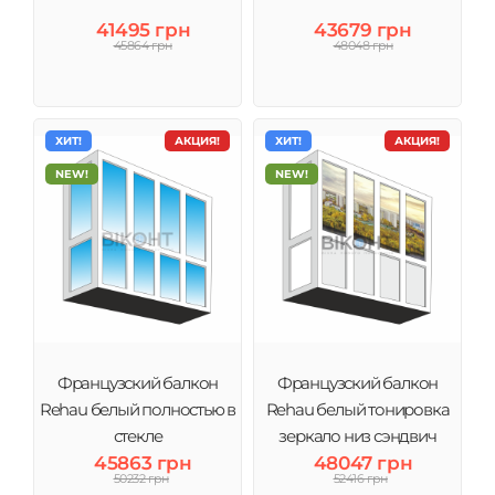
обслуживание.
41495 грн
43679 грн
45864 грн
48048 грн
ХИТ!
АКЦИЯ!
ХИТ!
АКЦИЯ!
NEW!
NEW!
Французский балкон
Французский балкон
Rehau белый полностью в
Rehau белый тонировка
стекле
зеркало низ сэндвич
45863 грн
48047 грн
50232 грн
52416 грн