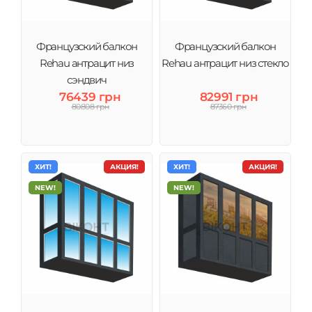
Французский балкон
Французский балкон
Rehau антрацит низ
Rehau антрацит низ стекло
сэндвич
76439 грн
82991 грн
80808 грн
87360 грн
ХИТ!
АКЦИЯ!
ХИТ!
АКЦИЯ!
NEW!
NEW!