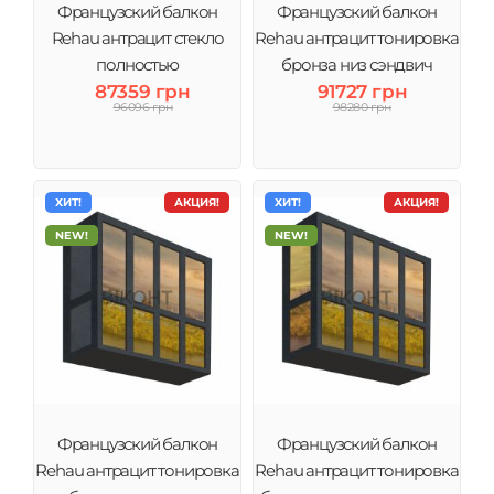
Французский балкон
Французский балкон
Rehau антрацит стекло
Rehau антрацит тонировка
полностью
бронза низ сэндвич
87359 грн
91727 грн
96096 грн
98280 грн
ХИТ!
АКЦИЯ!
ХИТ!
АКЦИЯ!
NEW!
NEW!
Французский балкон
Французский балкон
Rehau антрацит тонировка
Rehau антрацит тонировка