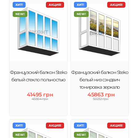
ХИТ!
АКЦИЯ!
ХИТ!
АКЦИЯ!
NEW!
NEW!
Французский балкон Steko
Французский балкон Steko
белый стекло польностью
белый низ сэндвич
тонировка зеркало
41495 грн
45863 грн
45864 грн
50232 грн
ХИТ!
АКЦИЯ!
ХИТ!
АКЦИЯ!
NEW!
NEW!