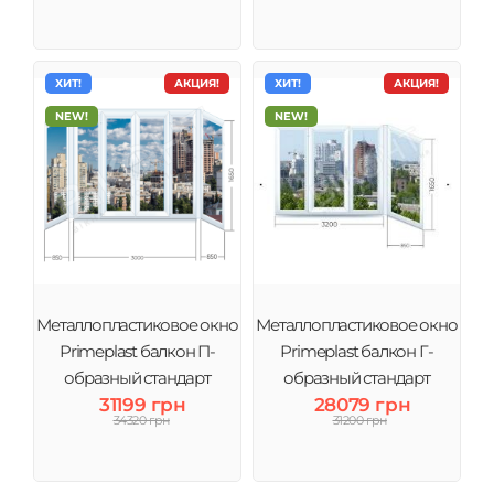
ХИТ!
АКЦИЯ!
ХИТ!
АКЦИЯ!
NEW!
NEW!
Металлопластиковое окно
Металлопластиковое окно
Primeplast балкон П-
Primeplast балкон Г-
образный стандарт
образный стандарт
31199 грн
28079 грн
большой
34320 грн
31200 грн