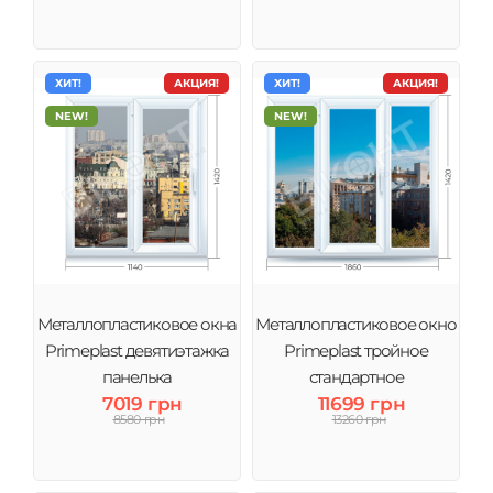
ХИТ!
АКЦИЯ!
ХИТ!
АКЦИЯ!
NEW!
NEW!
Металлопластиковое окна
Металлопластиковое окно
Primeplast девятиэтажка
Primeplast тройное
панелька
стандартное
7019 грн
11699 грн
8580 грн
13260 грн