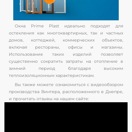
Окна Prime Plast идеально подходят для
остекления как многоквартирных, так и частных
домов, коттеджей, коммерческих объектов,
включая рестораны, офисы и магазины.
Использование таких изделий позволяет
существенно сократить затраты на отопление в
зимний период благодаря высоким
теплоизоляционным характеристикам.
Вы также можете ознакомиться с видеообзором
производства Винтера, расположенного в Днепре,
и прочитать отзывы на нашем сайте: