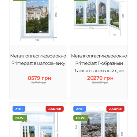
Металлопластиковое окно
Металлопластиковое окно
Primeplast в малосемейку
Primeplast Г-образный
балкон панельный дом
8579 грн
20279 грн
10140 грн
23400 грн
ХИТ!
АКЦИЯ!
ХИТ!
АКЦИЯ!
NEW!
NEW!