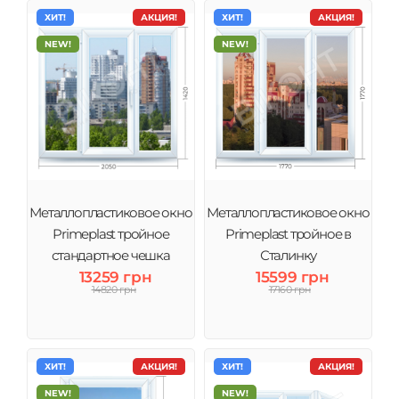
ХИТ!
АКЦИЯ!
ХИТ!
АКЦИЯ!
NEW!
NEW!
Металлопластиковое окно
Металлопластиковое окно
Primeplast тройное
Primeplast тройное в
стандартное чешка
Сталинку
13259 грн
15599 грн
14820 грн
17160 грн
ХИТ!
АКЦИЯ!
ХИТ!
АКЦИЯ!
NEW!
NEW!