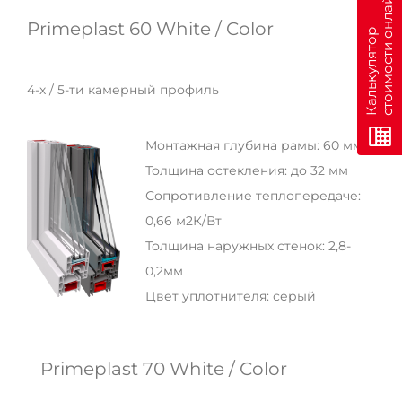
н
Primeplast 60 White / Color
К
а
л
ь
к
у
л
я
т
о
р
с
т
о
и
м
о
с
т
и
о
н
л
а
й
4-х / 5-ти камерный профиль
Монтажная глубина рамы: 60 мм
Толщина остекления: до 32 мм
Сопротивление теплопередаче:
0,66 м2К/Вт
Толщина наружных стенок: 2,8-
0,2мм
Цвет уплотнителя: серый
Primeplast 70 White / Color