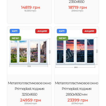
2350х1650
14819 грн
18719 грн
16380 грн
21840 грн
ХИТ!
АКЦИЯ!
ХИТ!
АКЦИЯ!
NEW!
NEW!
Металлопластиковое окно
Металлопластиковое окно
Primeplast лоджия
Primeplast лоджия
3250х1650
2850х1650 мм
24959 грн
23399 грн
29640 грн
25740 грн