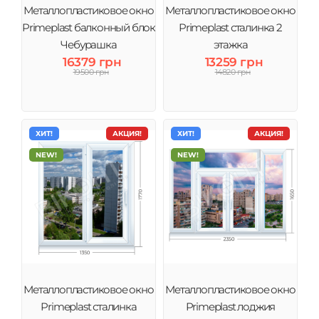
Металлопластиковое окно
Металлопластиковое окно
Primeplast балконный блок
Primeplast сталинка 2
Чебурашка
этажка
16379 грн
13259 грн
19500 грн
14820 грн
ХИТ!
АКЦИЯ!
ХИТ!
АКЦИЯ!
NEW!
NEW!
Металлопластиковое окно
Металлопластиковое окно
Primeplast сталинка
Primeplast лоджия