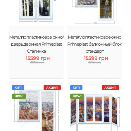
Металлопластиковое окно/
Металлопластиковое окно
дверь двойная Primeplast
Primeplast балконный блок
Сталинка
стандарт
15599 грн
15599 грн
18720 грн
1872 грн
ХИТ!
АКЦИЯ!
ХИТ!
АКЦИЯ!
NEW!
NEW!