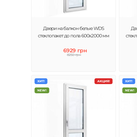
Двери на балкон белые WDS
Дв
стеклопакет до пола 600x2000 мм
стек
6929 грн
8250 грн
ХИТ!
АКЦИЯ!
ХИТ!
NEW!
NEW!