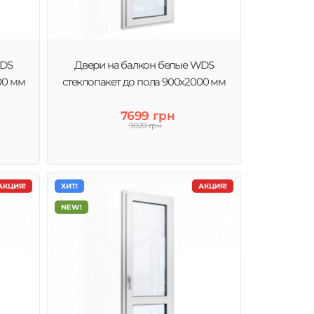
WDS
Двери на балкон белые WDS
00 мм
стеклопакет до пола 900x2000 мм
7699 грн
9020 грн
АКЦИЯ!
ХИТ!
АКЦИЯ!
NEW!