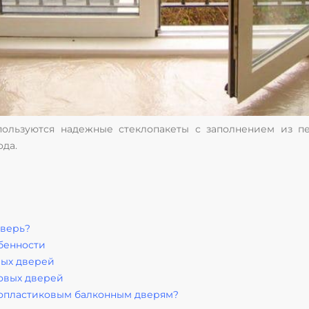
пользуются надежные стеклопакеты с заполнением из п
ода.
дверь?
бенности
вых дверей
овых дверей
лопластиковым балконным дверям?