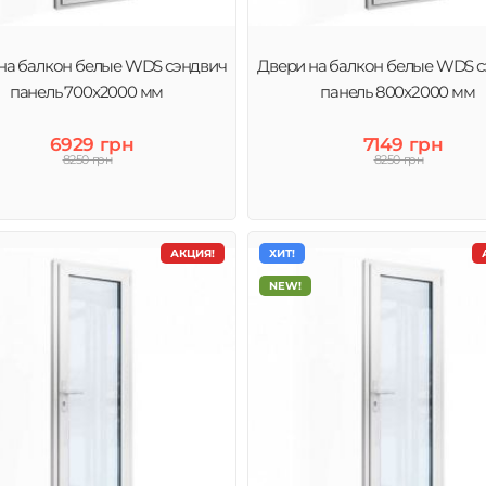
на балкон белые WDS сэндвич
Двери на балкон белые WDS 
панель 700x2000 мм
панель 800x2000 мм
6929 грн
7149 грн
8250 грн
8250 грн
АКЦИЯ!
ХИТ!
NEW!