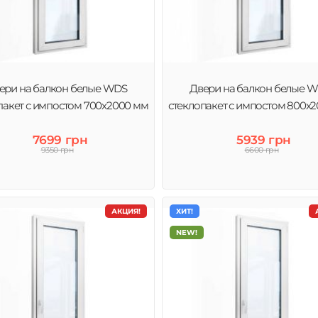
ери на балкон белые WDS
Двери на балкон белые 
пакет с импостом 700x2000 мм
стеклопакет с импостом 800x
7699 грн
5939 грн
9350 грн
6600 грн
АКЦИЯ!
ХИТ!
NEW!