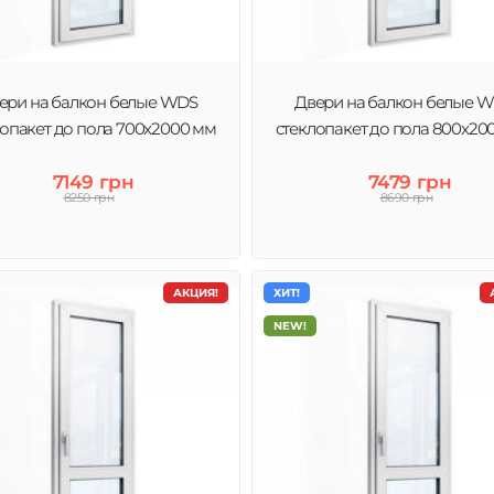
ери на балкон белые WDS
Двери на балкон белые 
лопакет до пола 700x2000 мм
стеклопакет до пола 800x20
7149 грн
7479 грн
8250 грн
8690 грн
АКЦИЯ!
ХИТ!
NEW!