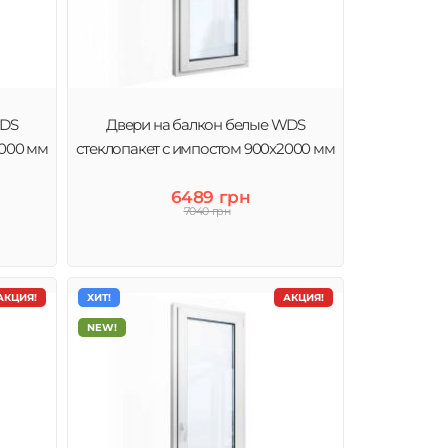
WDS
Двери на балкон белые WDS
2000 мм
стеклопакет с импостом 900x2000 мм
6489 грн
7040 грн
АКЦИЯ!
ХИТ!
АКЦИЯ!
NEW!