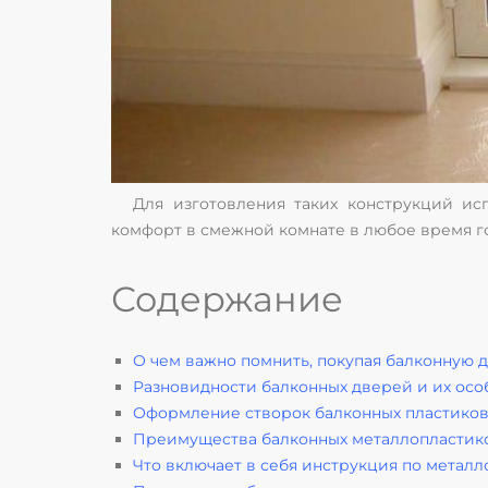
Для изготовления таких конструкций ис
комфорт в смежной комнате в любое время г
Содержание
О чем важно помнить, покупая балконную 
Разновидности балконных дверей и их осо
Оформление створок балконных пластико
Преимущества балконных металлопластик
Что включает в себя инструкция по метал