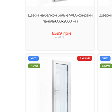
Двери на балкон белые WDS сэндвич
Двери 
панель 600x2000 мм
6599 грн
7700 грн
ХИТ!
АКЦИЯ!
ХИТ!
NEW!
NEW!