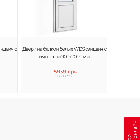
ндвич с
Двери на балкон белые WDS сэндвич с
м
импостом 900x2000 мм
5939 грн
6600 грн