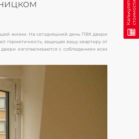
н
К
а
л
ь
к
у
л
я
т
о
р
с
т
о
и
м
о
с
т
и
о
н
л
а
й
ьницком
нашей жизни. На сегодняшний день ПВХ двери
ют герметичность, защищая вашу квартиру от
е двери изготавливаются с соблюдением всех