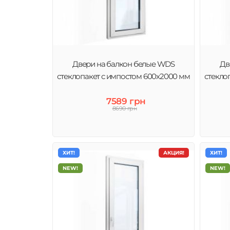
Двери на балкон белые WDS
Дв
стеклопакет с импостом 600x2000 мм
стекло
7589 грн
8690 грн
ХИТ!
АКЦИЯ!
ХИТ!
NEW!
NEW!