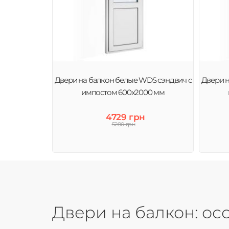
Двери на балкон белые WDS сэндвич с
Двери н
импостом 600x2000 мм
4729 грн
5280 грн
Двери на балкон: о