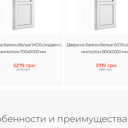
а балкон белые WDS сэндвич с
Двери на балкон белые WDS сэ
импостом 700x2000 мм
импостом 800x2000 м
5279 грн
5719 грн
5940 грн
6380 грн
собенности и преимущества