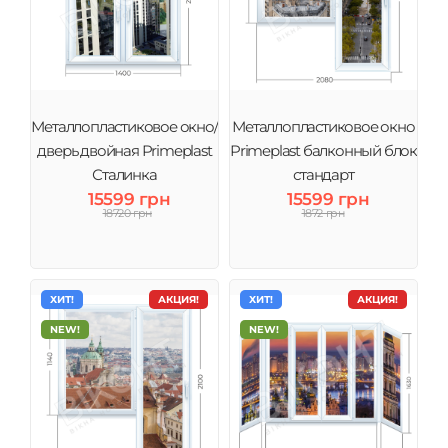
Металлопластиковое окно/
Металлопластиковое окно
дверь двойная Primeplast
Primeplast балконный блок
Сталинка
стандарт
15599 грн
15599 грн
18720 грн
1872 грн
ХИТ!
АКЦИЯ!
ХИТ!
АКЦИЯ!
NEW!
NEW!