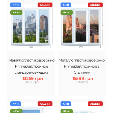
ХИТ!
АКЦИЯ!
ХИТ!
АКЦИЯ!
NEW!
NEW!
Металлопластиковое окно
Металлопластиковое окно
Primeplast тройное
Primeplast тройное в
стандартное чешка
Сталинку
13259 грн
15599 грн
14820 грн
17160 грн
ХИТ!
АКЦИЯ!
ХИТ!
АКЦИЯ!
NEW!
NEW!