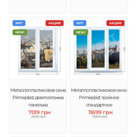
ХИТ!
АКЦИЯ!
ХИТ!
АКЦИЯ!
NEW!
NEW!
Металлопластиковое окна
Металлопластиковое окно
Primeplast девятиэтажка
Primeplast тройное
панелька
стандартное
7019 грн
11699 грн
8580 грн
13260 грн