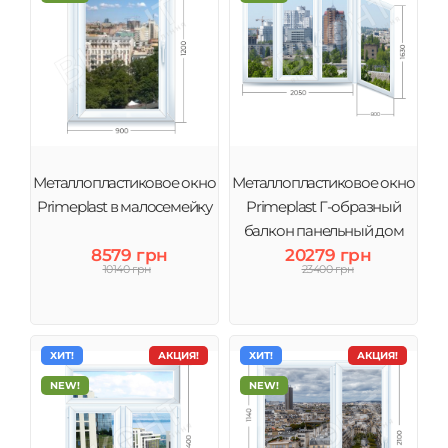
Металлопластиковое окно
Металлопластиковое окно
Primeplast в малосемейку
Primeplast Г-образный
балкон панельный дом
8579 грн
20279 грн
10140 грн
23400 грн
ХИТ!
АКЦИЯ!
ХИТ!
АКЦИЯ!
NEW!
NEW!