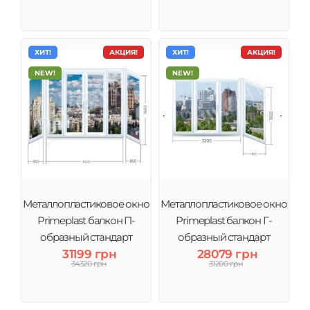
ХИТ!
АКЦИЯ!
ХИТ!
АКЦИЯ!
NEW!
NEW!
Металлопластиковое окно
Металлопластиковое окно
Primeplast балкон П-
Primeplast балкон Г-
образный стандарт
образный стандарт
31199 грн
28079 грн
большой
34320 грн
31200 грн