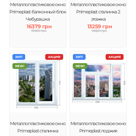
Металлопластиковое окно
Металлопластиковое окно
Primeplast балконный блок
Primeplast сталинка 2
Чебурашка
этажка
16379 грн
13259 грн
19500 грн
14820 грн
ХИТ!
АКЦИЯ!
ХИТ!
АКЦИЯ!
NEW!
NEW!
Металлопластиковое окно
Металлопластиковое окно
Primeplast сталинка
Primeplast лоджия