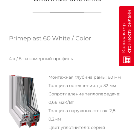
н
К
а
л
ь
к
у
л
я
т
о
р
с
т
о
и
м
о
с
т
и
о
н
л
а
й
Primeplast 60 White / Color
4-х / 5-ти камерный профиль
Монтажная глубина рамы: 60 мм
Толщина остекления: до 32 мм
Сопротивление теплопередаче:
0,66 м2К/Вт
Толщина наружных стенок: 2,8-
0,2мм
Цвет уплотнителя: серый