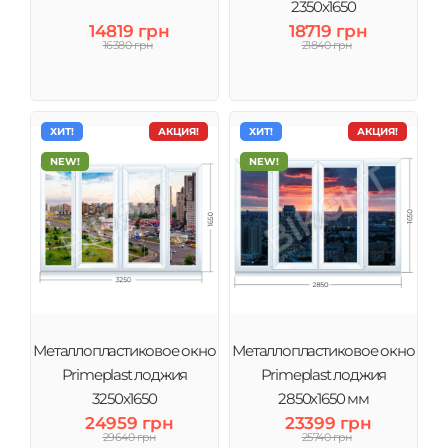
2350х1650
14819 грн
18719 грн
16380 грн
21840 грн
ХИТ!
АКЦИЯ!
ХИТ!
АКЦИЯ!
NEW!
NEW!
Металлопластиковое окно
Металлопластиковое окно
Primeplast лоджия
Primeplast лоджия
3250х1650
2850х1650 мм
24959 грн
23399 грн
29640 грн
25740 грн