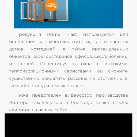
Продукция Prime Plast используется для
остекления как многоквартирных, так и частных
домов, коттеджей, а также промышленных
объектов, кафе, ресторанов, офисов, школ, больниц
и отелей. Инвестируя в окна с высокими
теплоизоляционными свойствами, вы сможете
существенно сократить расходы на отопление в
зимний период и в межсезонье.
Ниже представлен видеообзор производства
Винтера, находящегося в Днепре, а также отзывы
клиентов на нашем сайте: