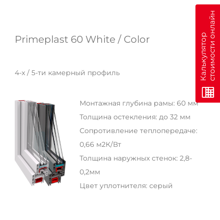
н
К
а
л
ь
к
у
л
я
т
о
р
с
т
о
и
м
о
с
т
и
о
н
л
а
й
Primeplast 60 White / Color
4-х / 5-ти камерный профиль
Монтажная глубина рамы: 60 мм
Толщина остекления: до 32 мм
Сопротивление теплопередаче:
0,66 м2К/Вт
Толщина наружных стенок: 2,8-
0,2мм
Цвет уплотнителя: серый