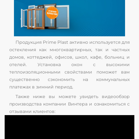
Продукция Prime Plast активно используется для
остекления как многоквартирных, так и частных
домов, коттеджей, офисов, школ, кафе, больниц и
отелей. Установка окон с высокими
теплоизоляционными свойствами поможет вам
существенно сэкономить на коммунальных
платежах в зимний период.
Также ниже вы можете увидеть видеообзор
производства компании Винтера и ознакомиться с
отзывами клиентов: