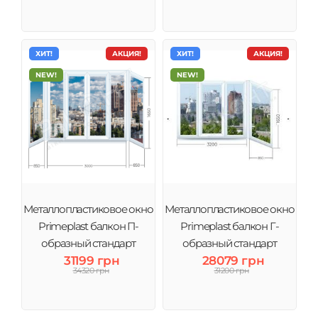
ХИТ!
АКЦИЯ!
ХИТ!
АКЦИЯ!
NEW!
NEW!
Металлопластиковое окно
Металлопластиковое окно
Primeplast балкон П-
Primeplast балкон Г-
образный стандарт
образный стандарт
31199 грн
28079 грн
большой
34320 грн
31200 грн