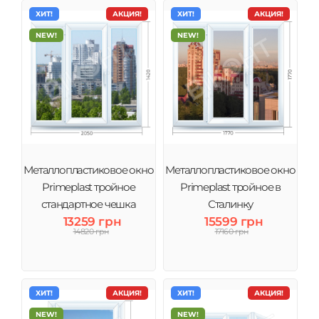
ХИТ!
АКЦИЯ!
ХИТ!
АКЦИЯ!
NEW!
NEW!
Металлопластиковое окно
Металлопластиковое окно
Primeplast тройное
Primeplast тройное в
стандартное чешка
Сталинку
13259 грн
15599 грн
14820 грн
17160 грн
ХИТ!
АКЦИЯ!
ХИТ!
АКЦИЯ!
NEW!
NEW!