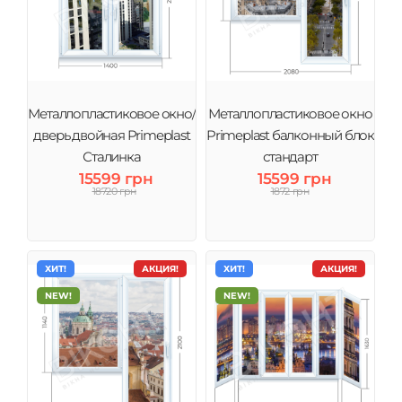
Металлопластиковое окно/
Металлопластиковое окно
дверь двойная Primeplast
Primeplast балконный блок
Сталинка
стандарт
15599 грн
15599 грн
18720 грн
1872 грн
ХИТ!
АКЦИЯ!
ХИТ!
АКЦИЯ!
NEW!
NEW!