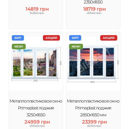
2350х1650
14819 грн
18719 грн
16380 грн
21840 грн
ХИТ!
АКЦИЯ!
ХИТ!
АКЦИЯ!
NEW!
NEW!
Металлопластиковое окно
Металлопластиковое окно
Primeplast лоджия
Primeplast лоджия
3250х1650
2850х1650 мм
24959 грн
23399 грн
29640 грн
25740 грн