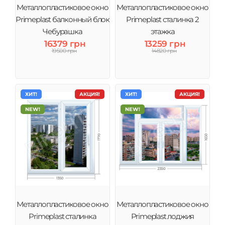
Металлопластиковое окно
Металлопластиковое окно
Primeplast балконный блок
Primeplast сталинка 2
Чебурашка
этажка
16379 грн
13259 грн
19500 грн
14820 грн
ХИТ!
АКЦИЯ!
ХИТ!
АКЦИЯ!
NEW!
NEW!
Металлопластиковое окно
Металлопластиковое окно
Primeplast сталинка
Primeplast лоджия