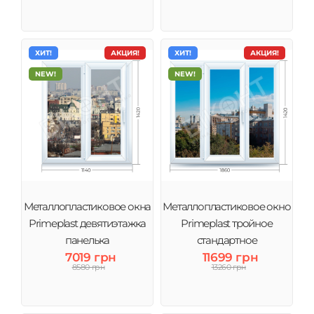
ХИТ!
АКЦИЯ!
ХИТ!
АКЦИЯ!
NEW!
NEW!
Металлопластиковое окна
Металлопластиковое окно
Primeplast девятиэтажка
Primeplast тройное
панелька
стандартное
7019 грн
11699 грн
8580 грн
13260 грн