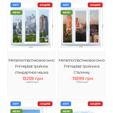
ХИТ!
АКЦИЯ!
ХИТ!
АКЦИЯ!
NEW!
NEW!
Металлопластиковое окно
Металлопластиковое окно
Primeplast тройное
Primeplast тройное в
стандартное чешка
Сталинку
13259 грн
15599 грн
14820 грн
17160 грн
ХИТ!
АКЦИЯ!
ХИТ!
АКЦИЯ!
NEW!
NEW!