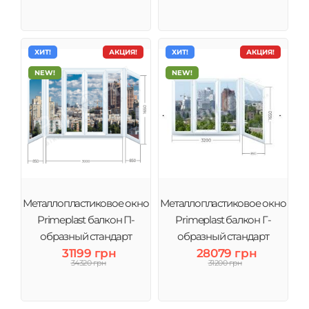
ХИТ!
АКЦИЯ!
ХИТ!
АКЦИЯ!
NEW!
NEW!
Металлопластиковое окно
Металлопластиковое окно
Primeplast балкон П-
Primeplast балкон Г-
образный стандарт
образный стандарт
31199 грн
28079 грн
большой
34320 грн
31200 грн