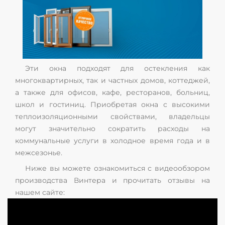
Эти окна подходят для остекления как
многоквартирных, так и частных домов, коттеджей,
а также для офисов, кафе, ресторанов, больниц,
школ и гостиниц. Приобретая окна с высокими
теплоизоляционными свойствами, владельцы
могут значительно сократить расходы на
коммунальные услуги в холодное время года и в
межсезонье.
Ниже вы можете ознакомиться с видеообзором
производства Винтера и прочитать отзывы на
нашем сайте: