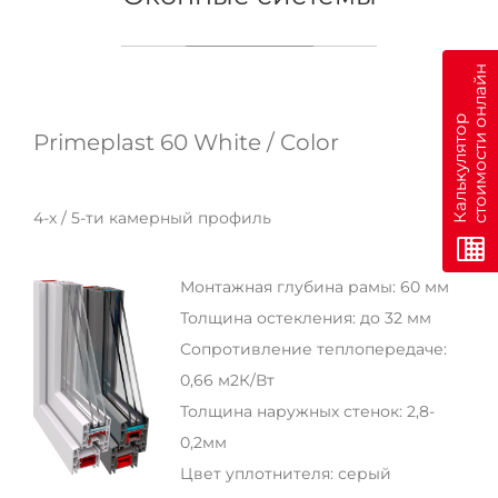
н
К
а
л
ь
к
у
л
я
т
о
р
с
т
о
и
м
о
с
т
и
о
н
л
а
й
Primeplast 60 White / Color
4-х / 5-ти камерный профиль
Монтажная глубина рамы: 60 мм
Толщина остекления: до 32 мм
Сопротивление теплопередаче:
0,66 м2К/Вт
Толщина наружных стенок: 2,8-
0,2мм
Цвет уплотнителя: серый