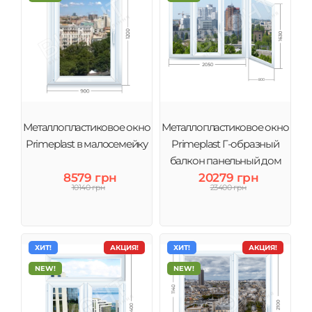
Металлопластиковое окно
Металлопластиковое окно
Primeplast в малосемейку
Primeplast Г-образный
балкон панельный дом
8579 грн
20279 грн
10140 грн
23400 грн
ХИТ!
АКЦИЯ!
ХИТ!
АКЦИЯ!
NEW!
NEW!