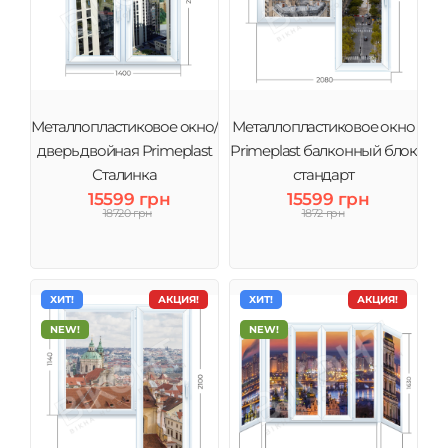
Металлопластиковое окно/
Металлопластиковое окно
дверь двойная Primeplast
Primeplast балконный блок
Сталинка
стандарт
15599 грн
15599 грн
18720 грн
1872 грн
ХИТ!
АКЦИЯ!
ХИТ!
АКЦИЯ!
NEW!
NEW!