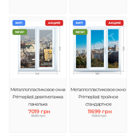
ХИТ!
АКЦИЯ!
ХИТ!
АКЦИЯ!
NEW!
NEW!
Металлопластиковое окна
Металлопластиковое окно
Primeplast девятиэтажка
Primeplast тройное
панелька
стандартное
7019 грн
11699 грн
8580 грн
13260 грн