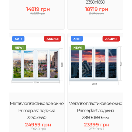
2350х1650
14819 грн
18719 грн
16380 грн
21840 грн
ХИТ!
АКЦИЯ!
ХИТ!
АКЦИЯ!
NEW!
NEW!
Металлопластиковое окно
Металлопластиковое окно
Primeplast лоджия
Primeplast лоджия
3250х1650
2850х1650 мм
24959 грн
23399 грн
29640 грн
25740 грн