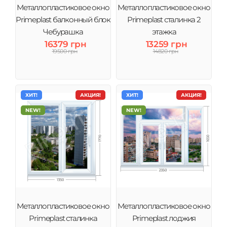
Металлопластиковое окно
Металлопластиковое окно
Primeplast балконный блок
Primeplast сталинка 2
Чебурашка
этажка
16379 грн
13259 грн
19500 грн
14820 грн
ХИТ!
АКЦИЯ!
ХИТ!
АКЦИЯ!
NEW!
NEW!
Металлопластиковое окно
Металлопластиковое окно
Primeplast сталинка
Primeplast лоджия