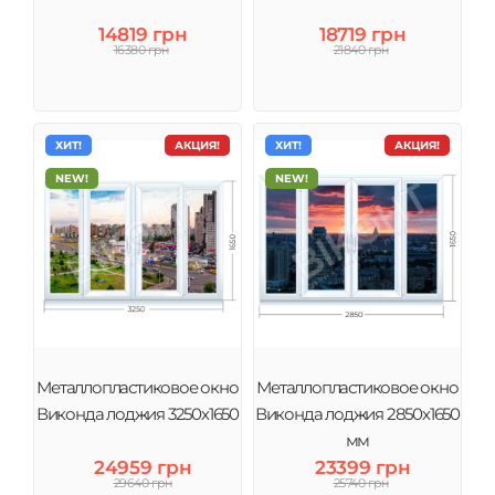
14819 грн
18719 грн
16380 грн
21840 грн
ХИТ!
АКЦИЯ!
ХИТ!
АКЦИЯ!
NEW!
NEW!
Металлопластиковое окно
Металлопластиковое окно
Виконда лоджия 3250х1650
Виконда лоджия 2850х1650
мм
24959 грн
23399 грн
29640 грн
25740 грн