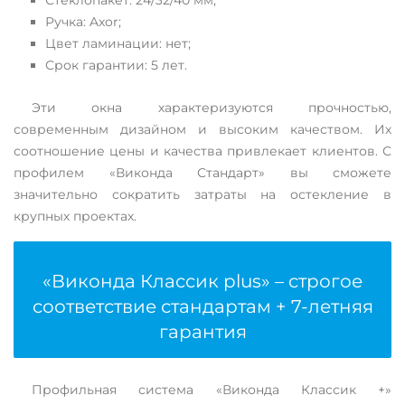
Стеклопакет: 24/32/40 мм;
Ручка: Axor;
Цвет ламинации: нет;
Срок гарантии: 5 лет.
Эти окна характеризуются прочностью,
современным дизайном и высоким качеством. Их
соотношение цены и качества привлекает клиентов. С
профилем «Виконда Стандарт» вы сможете
значительно сократить затраты на остекление в
крупных проектах.
«Виконда Классик plus» – строгое
соответствие стандартам + 7-летняя
гарантия
Профильная система «Виконда Классик +»