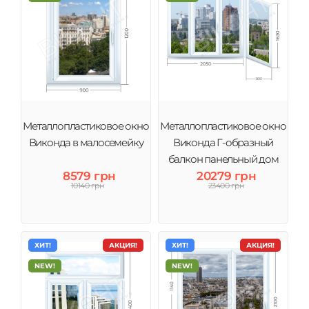
Металлопластиковое окно
Металлопластиковое окно
Виконда в малосемейку
Виконда Г-образный
балкон панельный дом
8579 грн
20279 грн
10140 грн
23400 грн
ХИТ!
АКЦИЯ!
ХИТ!
АКЦИЯ!
NEW!
NEW!