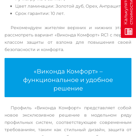
н
К
а
л
ь
к
у
л
я
т
о
р
с
т
о
и
м
о
с
т
и
о
н
л
а
й
Цвет ламинации: Золотой дуб, Орех, Антрацит;
Срок гарантии: 10 лет.
Рекомендуем жителям верхних и нижних этажей
рассмотреть вариант «Виконда Комфорт» RC1 с первым
классом защиты от взлома для повышения своей
безопасности и комфорта.
«Виконда Комфорт» –
функциональное и удобное
решение
Профиль «Виконда Комфорт» представляет собой
новое эксклюзивное решение в модельном ряду
профильных систем, соответствующее современным
требованиям, таким как стильный дизайн, защита от