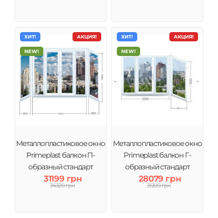
ХИТ!
АКЦИЯ!
ХИТ!
АКЦИЯ!
NEW!
NEW!
Металлопластиковое окно
Металлопластиковое окно
Primeplast балкон П-
Primeplast балкон Г-
образный стандарт
образный стандарт
31199 грн
28079 грн
большой
34320 грн
31200 грн