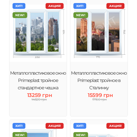
ХИТ!
АКЦИЯ!
ХИТ!
АКЦИЯ!
NEW!
NEW!
Металлопластиковое окно
Металлопластиковое окно
Primeplast тройное
Primeplast тройное в
стандартное чешка
Сталинку
13259 грн
15599 грн
14820 грн
17160 грн
ХИТ!
АКЦИЯ!
ХИТ!
АКЦИЯ!
NEW!
NEW!