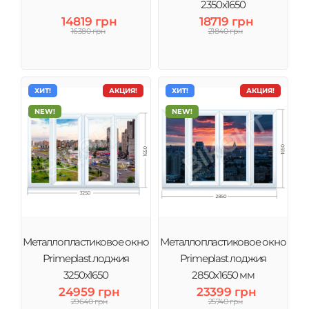
2350х1650
14819 грн
18719 грн
16380 грн
21840 грн
ХИТ!
АКЦИЯ!
ХИТ!
АКЦИЯ!
NEW!
NEW!
Металлопластиковое окно
Металлопластиковое окно
Primeplast лоджия
Primeplast лоджия
3250х1650
2850х1650 мм
24959 грн
23399 грн
29640 грн
25740 грн