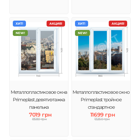
ХИТ!
АКЦИЯ!
ХИТ!
АКЦИЯ!
NEW!
NEW!
Металлопластиковое окна
Металлопластиковое окно
Primeplast девятиэтажка
Primeplast тройное
панелька
стандартное
7019 грн
11699 грн
8580 грн
13260 грн