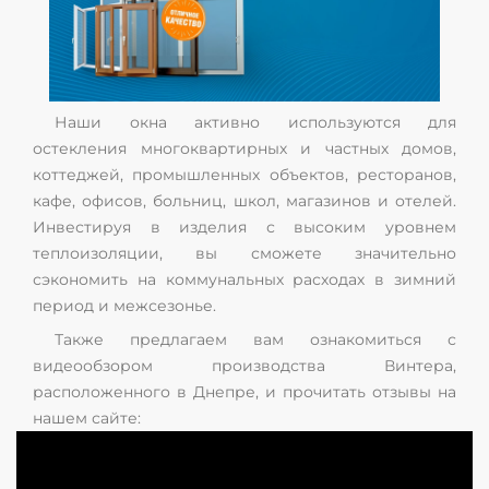
Наши окна активно используются для
остекления многоквартирных и частных домов,
коттеджей, промышленных объектов, ресторанов,
кафе, офисов, больниц, школ, магазинов и отелей.
Инвестируя в изделия с высоким уровнем
теплоизоляции, вы сможете значительно
сэкономить на коммунальных расходах в зимний
период и межсезонье.
Также предлагаем вам ознакомиться с
видеообзором производства Винтера,
расположенного в Днепре, и прочитать отзывы на
нашем сайте: