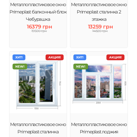
Металлопластиковое окно
Металлопластиковое окно
Primeplast балконный блок
Primeplast сталинка 2
Чебурашка
этажка
16379 грн
13259 грн
19500 грн
14820 грн
ХИТ!
АКЦИЯ!
ХИТ!
АКЦИЯ!
NEW!
NEW!
Металлопластиковое окно
Металлопластиковое окно
Primeplast сталинка
Primeplast лоджия