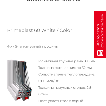
н
К
а
л
ь
к
у
л
я
т
о
р
с
т
о
и
м
о
с
т
и
о
н
л
а
й
Primeplast 60 White / Color
4-х / 5-ти камерный профиль
Монтажная глубина рамы: 60 мм
Толщина остекления: до 32 мм
Сопротивление теплопередаче:
0,66 м2К/Вт
Толщина наружных стенок: 2,8-
0,2мм
Цвет уплотнителя: серый