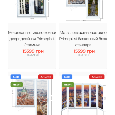
Металлопластиковое окно/
Металлопластиковое окно
дверь двойная Primeplast
Primeplast балконный блок
Сталинка
стандарт
15599 грн
15599 грн
18720 грн
1872 грн
ХИТ!
АКЦИЯ!
ХИТ!
АКЦИЯ!
NEW!
NEW!