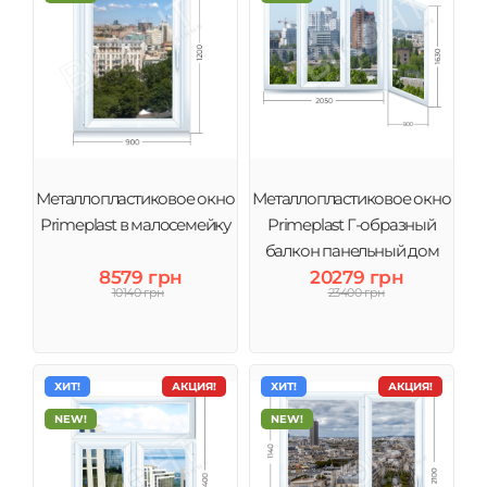
Металлопластиковое окно
Металлопластиковое окно
Primeplast в малосемейку
Primeplast Г-образный
балкон панельный дом
8579 грн
20279 грн
10140 грн
23400 грн
ХИТ!
АКЦИЯ!
ХИТ!
АКЦИЯ!
NEW!
NEW!