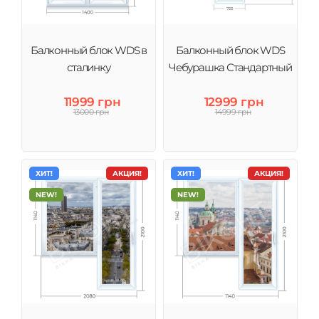
Балконный блок WDS в
Балконный блок WDS
сталинку
Чебурашка Стандартный
11999 грн
12999 грн
13000 грн
14999 грн
ХИТ!
АКЦИЯ!
ХИТ!
АКЦИЯ!
NEW!
NEW!