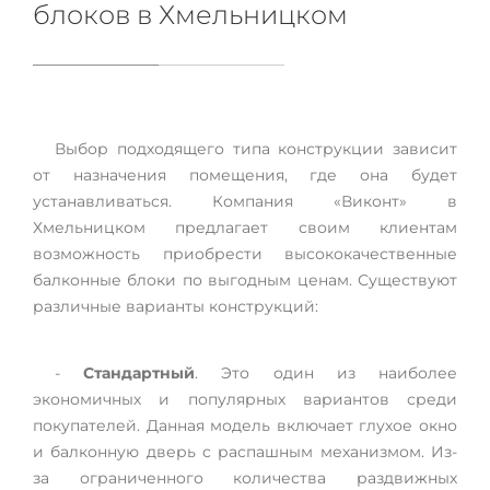
блоков в Хмельницком
Выбор подходящего типа конструкции зависит
от назначения помещения, где она будет
устанавливаться. Компания «Виконт» в
Хмельницком предлагает своим клиентам
возможность приобрести высококачественные
балконные блоки по выгодным ценам. Существуют
различные варианты конструкций:
-
Стандартный
. Это один из наиболее
экономичных и популярных вариантов среди
покупателей. Данная модель включает глухое окно
и балконную дверь с распашным механизмом. Из-
за ограниченного количества раздвижных