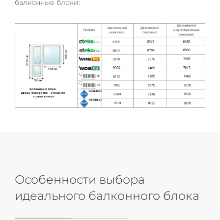
балконные блоки:
Особенности выбора
идеального балконного блока