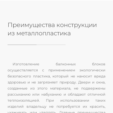
Преимущества конструкции
из металлопластика
Изготовление балконных блоков
осуществляется с применением экологически
безопасного пластика, который не наносит вреда
здоровью и не загрязняет природу. Двери и окна,
созданные из этого материала, не подвержены
рассыханию или набуханию и обладают отличной
теплоизоляцией. При использовании таких
изделий владельцу не потребуется их красить,
ухаживать или утеплять. Главные преимущества