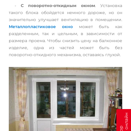
-
С поворотно-откидным окном
. Установка
такого блока обойдется немного дороже, но он
значительно улучшает вентиляцию в помещении.
Металлопластиковое окно
может быть как
разделенным, так и цельным, в зависимости от
размера проема. Чтобы снизить цену на балконное
изделие, одна из частей может быть без
поворотно-откидного механизма, оставаясь глухой.