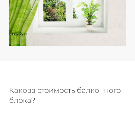
Какова стоимость балконного
блока?