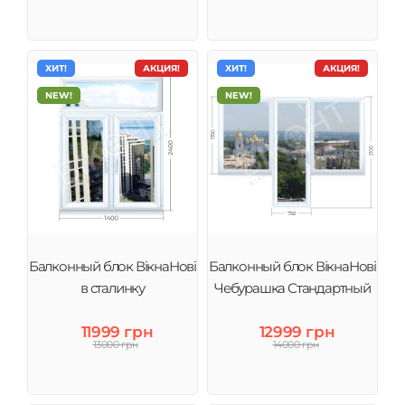
ХИТ!
АКЦИЯ!
ХИТ!
АКЦИЯ!
NEW!
NEW!
Балконный блок ВікнаНові
Балконный блок ВікнаНові
в сталинку
Чебурашка Стандартный
11999 грн
12999 грн
13000 грн
14000 грн