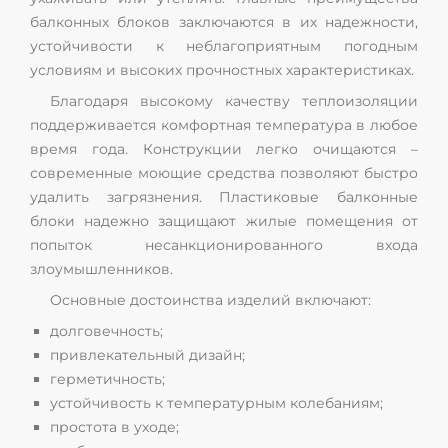
балконных блоков заключаются в их надежности,
устойчивости к неблагоприятным погодным
условиям и высоких прочностных характеристиках.
Благодаря высокому качеству теплоизоляции
поддерживается комфортная температура в любое
время года. Конструкции легко очищаются –
современные моющие средства позволяют быстро
удалить загрязнения. Пластиковые балконные
блоки надежно защищают жилые помещения от
попыток несанкционированного входа
злоумышленников.
Основные достоинства изделий включают:
долговечность;
привлекательный дизайн;
герметичность;
устойчивость к температурным колебаниям;
простота в уходе;