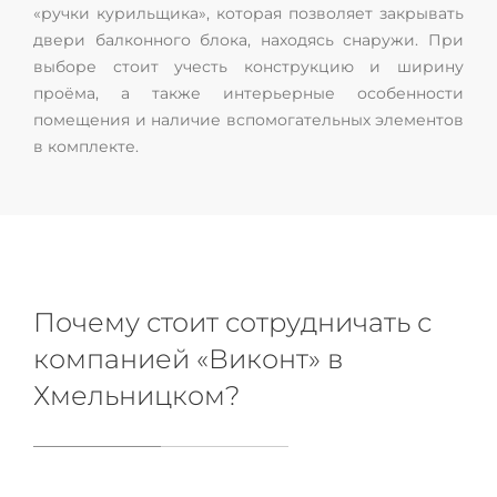
«ручки курильщика», которая позволяет закрывать
двери балконного блока, находясь снаружи. При
выборе стоит учесть конструкцию и ширину
проёма, а также интерьерные особенности
помещения и наличие вспомогательных элементов
в комплекте.
Почему стоит сотрудничать с
компанией «Виконт» в
Хмельницком?