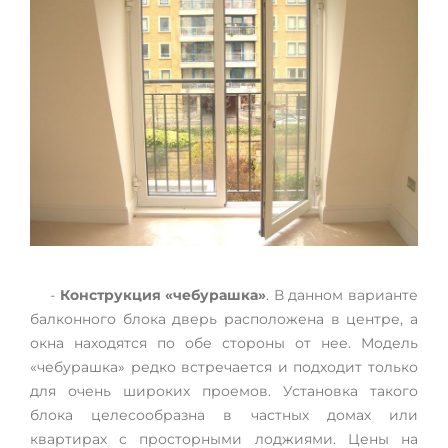
-
Конструкция «чебурашка»
. В данном варианте
балконного блока дверь расположена в центре, а
окна находятся по обе стороны от нее. Модель
«чебурашка» редко встречается и подходит только
для очень широких проемов. Установка такого
блока целесообразна в частных домах или
квартирах с просторными лоджиями. Цены на