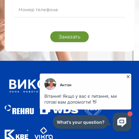
Заказать