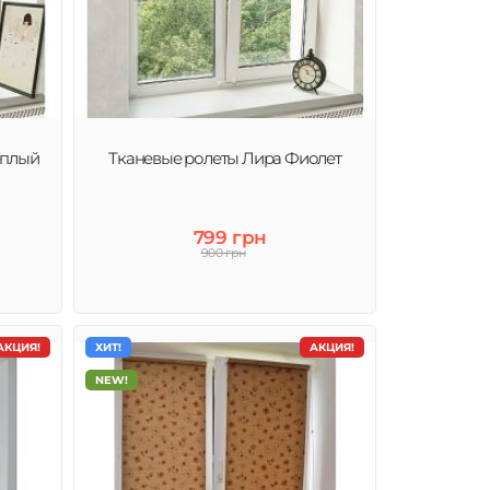
еплый
Тканевые ролеты Лира Фиолет
799 грн
900 грн
АКЦИЯ!
ХИТ!
АКЦИЯ!
NEW!