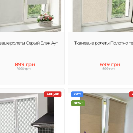
евые ролеты Серый Блэк Аут
Тканевые ролеты Полотно т
899 грн
699 грн
1000 грн
800 грн
АКЦИЯ!
ХИТ!
NEW!