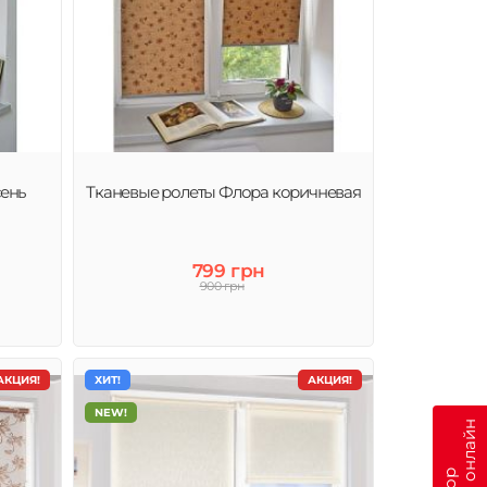
сень
Тканевые ролеты Флора коричневая
799 грн
900 грн
АКЦИЯ!
ХИТ!
АКЦИЯ!
NEW!