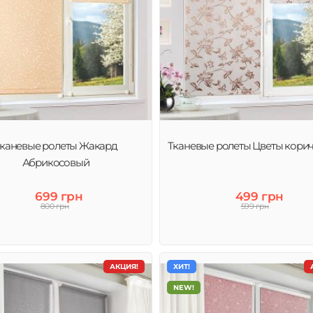
каневые ролеты Жакард
Тканевые ролеты Цветы кори
Абрикосовый
699 грн
499 грн
800 грн
599 грн
АКЦИЯ!
ХИТ!
NEW!