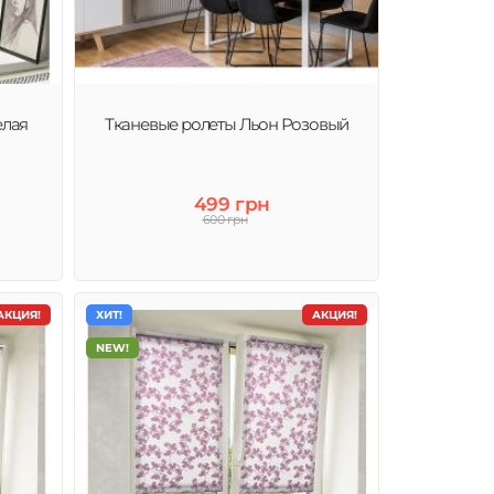
елая
Тканевые ролеты Льон Розовый
499 грн
600 грн
АКЦИЯ!
ХИТ!
АКЦИЯ!
NEW!