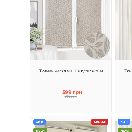
Тканевые ролеты Натура серый
Тка
599 грн
699 грн
ХИТ!
АКЦИЯ!
ХИТ!
NEW!
NEW!