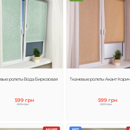
евые ролеты Вода Бирюзовая
Тканевые ролеты Акант Кори
599 грн
599 грн
699 грн
699 грн
АКЦИЯ!
ХИТ!