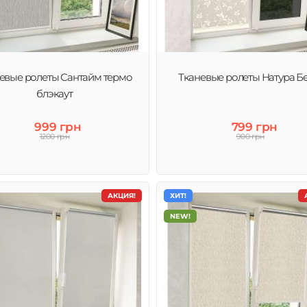
ты
евые ролеты Сантайм термо
Тканевые ролеты Натура Б
блэкаут
999 грн
799 грн
1200 грн
900 грн
АКЦИЯ!
ХИТ!
NEW!