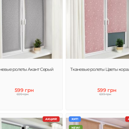
невые ролеты Акант Серый
Тканевые ролеты Цветы кор
599 грн
599 грн
699 грн
699 грн
АКЦИЯ!
ХИТ!
NEW!