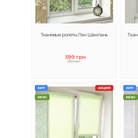
Рулонные шторы (тканевые ролеты) – это современное
качественное и стильное решение декора окна и защи
от солнца.
Тканевые ролеты Лен Шампань
Ткан
599 грн
700 грн
ХИТ!
АКЦИЯ!
ХИТ!
NEW!
NEW!