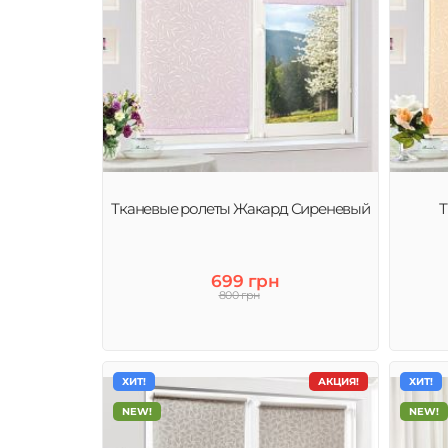
Тканевые ролеты Жакард Сиреневый
Т
699 грн
800 грн
ХИТ!
АКЦИЯ!
ХИТ!
NEW!
NEW!