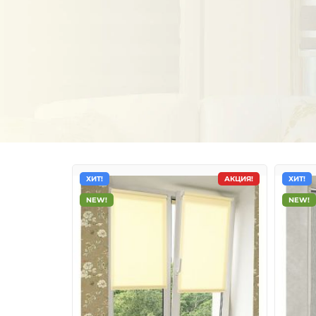
ХИТ!
АКЦИЯ!
ХИТ!
NEW!
NEW!
Тканевые ролеты