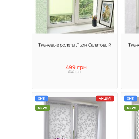
Тканевые ролеты Льон Салатовый
Ткан
499 грн
600 грн
ХИТ!
АКЦИЯ!
ХИТ!
NEW!
NEW!