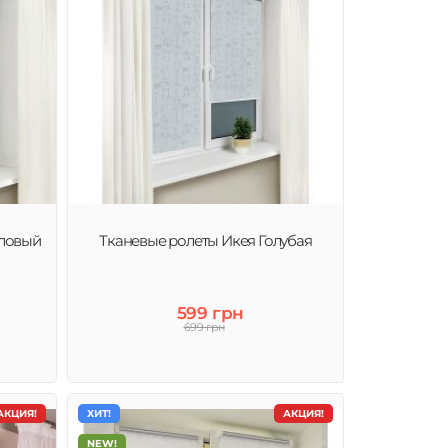
аловый
Тканевые ролеты Икея Голубая
599 грн
699 грн
АКЦИЯ!
ХИТ!
АКЦИЯ!
NEW!