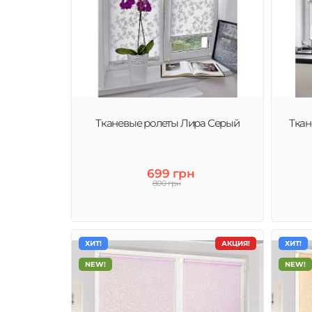
Тканевые ролеты Лира Серый
Ткан
699 грн
800 грн
ХИТ!
АКЦИЯ!
ХИТ!
NEW!
NEW!