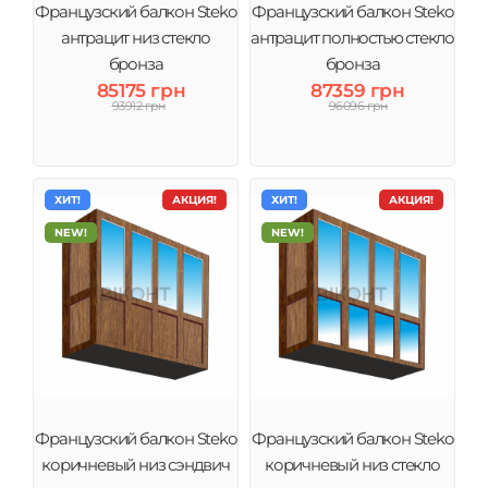
Французский балкон Steko
Французский балкон Steko
антрацит низ стекло
антрацит полностью стекло
бронза
бронза
85175 грн
87359 грн
93912 грн
96096 грн
ХИТ!
АКЦИЯ!
ХИТ!
АКЦИЯ!
NEW!
NEW!
Французский балкон Steko
Французский балкон Steko
коричневый низ сэндвич
коричневый низ стекло