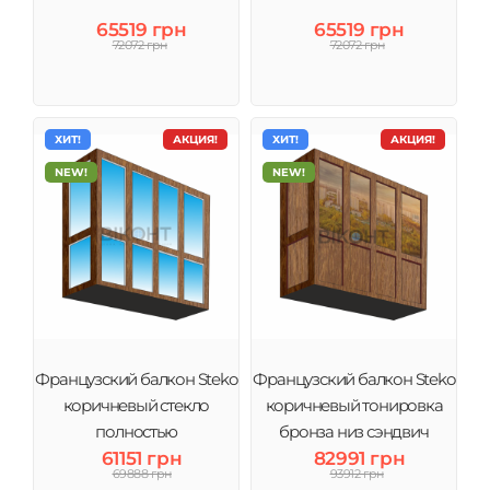
65519 грн
65519 грн
72072 грн
72072 грн
ХИТ!
АКЦИЯ!
ХИТ!
АКЦИЯ!
NEW!
NEW!
Французский балкон Steko
Французский балкон Steko
коричневый стекло
коричневый тонировка
полностью
бронза низ сэндвич
61151 грн
82991 грн
69888 грн
93912 грн