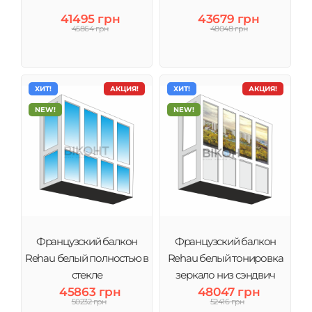
обслуживание.
41495 грн
43679 грн
45864 грн
48048 грн
ХИТ!
АКЦИЯ!
ХИТ!
АКЦИЯ!
NEW!
NEW!
Французский балкон
Французский балкон
Rehau белый полностью в
Rehau белый тонировка
стекле
зеркало низ сэндвич
45863 грн
48047 грн
50232 грн
52416 грн