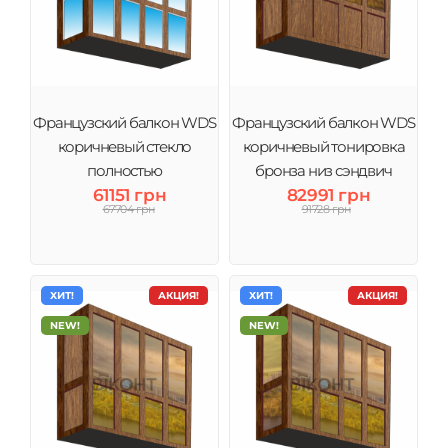
Французский балкон WDS
Французский балкон WDS
коричневый стекло
коричневый тонировка
полностью
бронза низ сэндвич
61151 грн
82991 грн
67704 грн
91728 грн
ХИТ!
АКЦИЯ!
ХИТ!
АКЦИЯ!
NEW!
NEW!