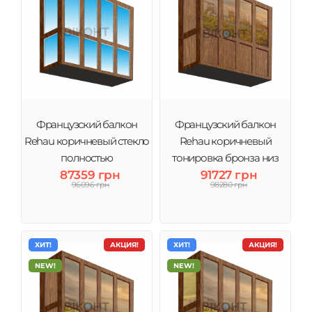
Французский балкон
Французский балкон
Rehau коричневый стекло
Rehau коричневый
полностью
тонировка бронза низ
87359 грн
91727 грн
сэндвич
96096 грн
98280 грн
ХИТ!
АКЦИЯ!
ХИТ!
АКЦИЯ!
NEW!
NEW!