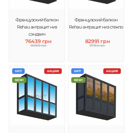
Французский балкон
Французский балкон
Rehau антрацит низ
Rehau антрацит низ стекло
сэндвич
76439 грн
82991 грн
80808 грн
87360 грн
ХИТ!
АКЦИЯ!
ХИТ!
АКЦИЯ!
NEW!
NEW!