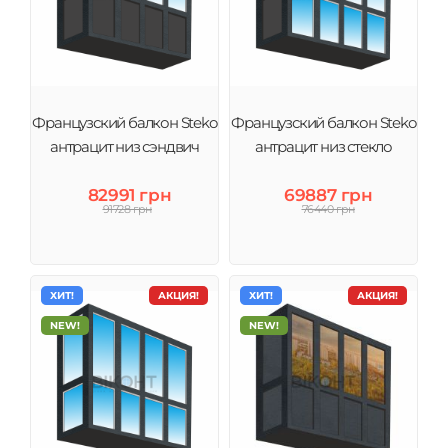
Французский балкон Steko
Французский балкон Steko
антрацит низ сэндвич
антрацит низ стекло
82991 грн
69887 грн
91728 грн
76440 грн
ХИТ!
АКЦИЯ!
ХИТ!
АКЦИЯ!
NEW!
NEW!