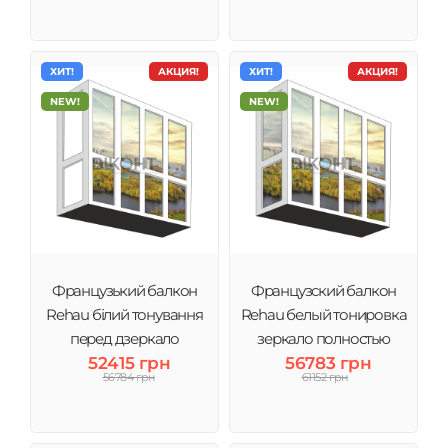
ХИТ!
АКЦИЯ!
ХИТ!
АКЦИЯ!
NEW!
NEW!
Французький балкон
Французский балкон
Rehau білий тонування
Rehau белый тонировка
перед дзеркало
зеркало полностью
52415 грн
56783 грн
56784 грн
61152 грн