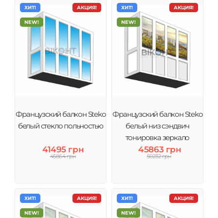
ХИТ!
АКЦИЯ!
ХИТ!
АКЦИЯ!
NEW!
NEW!
Французский балкон Steko
Французский балкон Steko
белый стекло польностью
белый низ сэндвич
тонировка зеркало
41495 грн
45863 грн
45864 грн
50232 грн
ХИТ!
АКЦИЯ!
ХИТ!
АКЦИЯ!
NEW!
NEW!