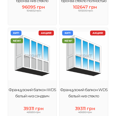
бронза низ стекло
бронза стекло полностью
96095 грн
102647 грн
104832 грн
109200 грн
ХИТ!
АКЦИЯ!
ХИТ!
АКЦИЯ!
NEW!
NEW!
Французский балкон WDS
Французский балкон WDS
белый низ сэндвич
белый низ стекло
39311 грн
39311 грн
43680 грн
43680 грн