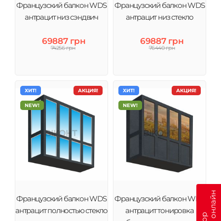
Французский балкон WDS
Французский балкон WDS
антрацит низ сэндвич
антрацит низ стекло
69887 грн
69887 грн
74256 грн
76440 грн
ХИТ!
АКЦИЯ!
ХИТ!
АКЦИЯ!
NEW!
NEW!
Французский балкон WDS
Французский балкон WDS
антрацит полностью стекло
антрацит тонировка