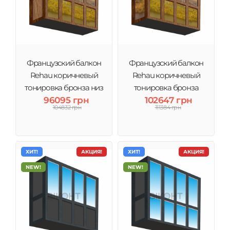
Французский балкон
Французский балкон
Rehau коричневый
Rehau коричневый
тонировка бронза низ
тонировка бронза
96095 грн
стекло
полностью стекло
102647 грн
104832 грн
111384 грн
ХИТ!
АКЦИЯ!
ХИТ!
АКЦИЯ!
NEW!
NEW!