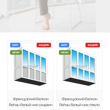
ХИТ!
АКЦИЯ!
ХИТ!
АКЦИЯ!
NEW!
NEW!
Французские балконы
в Хмельницкий
Французское остекление лоджий и балконов под
Французский балкон
Французский балкон
ключ. Замер, проэктировка, изготовление и
Rehau белый низ сэндвич
Rehau белый низ стекло
установка. Гарантийное и послегарантийное