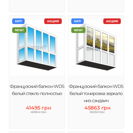
ХИТ!
АКЦИЯ!
ХИТ!
АКЦИЯ!
NEW!
NEW!
Французский балкон WDS
Французский балкон WDS
белый стекло полностью
белый тонировка зеркало
низ сэндвич
41495 грн
45863 грн
45864 грн
50232 грн