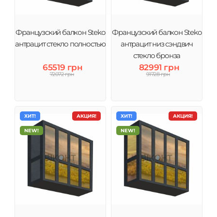
Французский балкон Steko
Французский балкон Steko
антрацит стекло полностью
антрацит низ сэндвич
стекло бронза
65519 грн
82991 грн
72072 грн
91728 грн
ХИТ!
АКЦИЯ!
ХИТ!
АКЦИЯ!
NEW!
NEW!