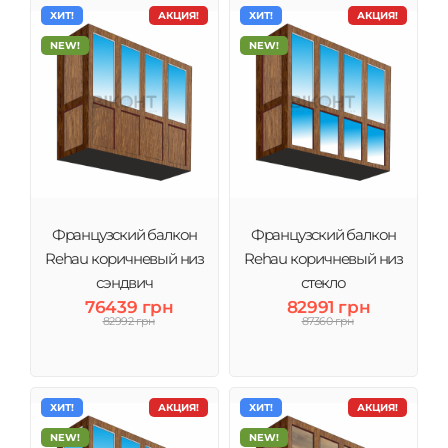
ХИТ!
АКЦИЯ!
ХИТ!
АКЦИЯ!
NEW!
NEW!
Французский балкон
Французский балкон
Rehau коричневый низ
Rehau коричневый низ
сэндвич
стекло
76439 грн
82991 грн
82992 грн
87360 грн
ХИТ!
АКЦИЯ!
ХИТ!
АКЦИЯ!
NEW!
NEW!