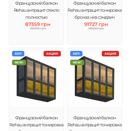
Французский балкон
Французский балкон
Rehau антрацит стекло
Rehau антрацит тонировка
полностью
бронза низ сэндвич
87359 грн
91727 грн
96096 грн
98280 грн
ХИТ!
АКЦИЯ!
ХИТ!
АКЦИЯ!
NEW!
NEW!
Французский балкон
Французский балкон
Rehau антрацит тонировка
Rehau антрацит тонировка