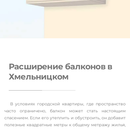
Расширение балконов в
Хмельницком
Расширение балконов в Хмельницкий
В условиях городской квартиры, где пространство
часто ограничено, балкон может стать настоящим
Окна можно вынести за пределы балконной плиты на
расстояние от 0,1 до 1 метра. Вынос окон
спасением. Если его утеплить и обустроить, он добавит
производится только в фасадной части балкона, либо
полезные квадратные метры к общему метражу жилья,
включая его боковые стороны