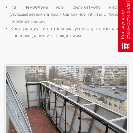
н
Из пеноблока или силикатного кирпича,
К
а
л
ь
к
у
л
я
т
о
р
с
т
о
и
м
о
с
т
и
о
н
л
а
й
укладываемых на край балконной плиты с помощью
клейкой смеси;
Конструкция из стальных уголков, крепящаяся к
фасадам здания и ограждениям.