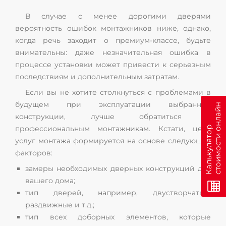
В случае с менее дорогими дверями
вероятность ошибок монтажников ниже, однако,
когда речь заходит о премиум-классе, будьте
внимательны: даже незначительная ошибка в
процессе установки может привести к серьезным
последствиям и дополнительным затратам.
Если вы не хотите столкнуться с проблемами в
будущем при эксплуатации выбранной
н
конструкции, лучше обратиться к
профессиональным монтажникам. Кстати, цена
К
а
л
ь
к
у
л
я
т
о
р
с
т
о
и
м
о
с
т
и
о
н
л
а
й
услуг монтажа формируется на основе следующих
факторов:
замеры необходимых дверных конструкций для
вашего дома;
тип дверей, например, двустворчатые,
раздвижные и т.д.;
тип всех доборных элементов, которые