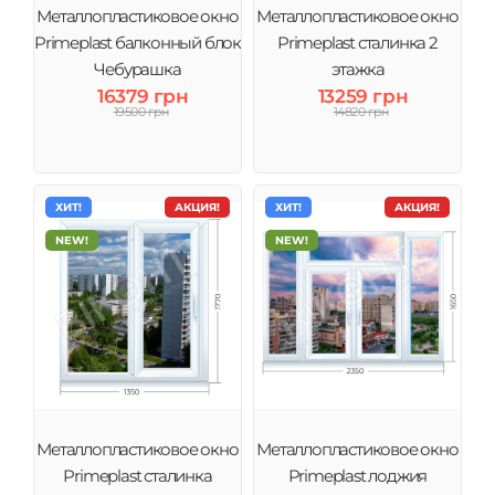
Металлопластиковое окно
Металлопластиковое окно
Primeplast балконный блок
Primeplast сталинка 2
Чебурашка
этажка
16379 грн
13259 грн
19500 грн
14820 грн
ХИТ!
АКЦИЯ!
ХИТ!
АКЦИЯ!
NEW!
NEW!
Металлопластиковое окно
Металлопластиковое окно
Primeplast сталинка
Primeplast лоджия