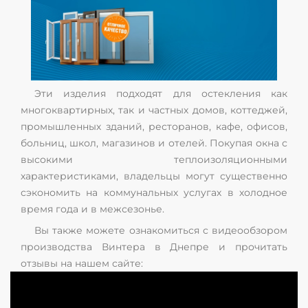
Эти изделия подходят для остекления как
многоквартирных, так и частных домов, коттеджей,
промышленных зданий, ресторанов, кафе, офисов,
больниц, школ, магазинов и отелей. Покупая окна с
высокими теплоизоляционными
характеристиками, владельцы могут существенно
сэкономить на коммунальных услугах в холодное
время года и в межсезонье.
Вы также можете ознакомиться с видеообзором
производства Винтера в Днепре и прочитать
отзывы на нашем сайте: