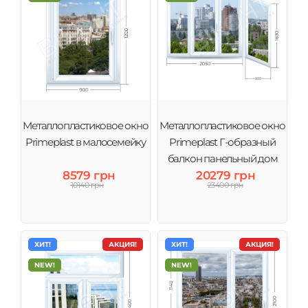
Металлопластиковое окно
Металлопластиковое окно
Primeplast в малосемейку
Primeplast Г-образный
балкон панельный дом
8579 грн
20279 грн
10140 грн
23400 грн
ХИТ!
АКЦИЯ!
ХИТ!
АКЦИЯ!
NEW!
NEW!