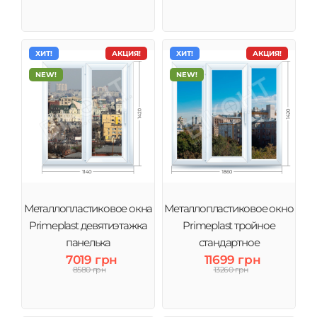
ХИТ!
АКЦИЯ!
ХИТ!
АКЦИЯ!
NEW!
NEW!
Металлопластиковое окна
Металлопластиковое окно
Primeplast девятиэтажка
Primeplast тройное
панелька
стандартное
7019 грн
11699 грн
8580 грн
13260 грн