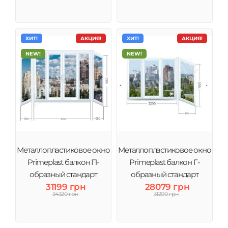
ХИТ!
АКЦИЯ!
ХИТ!
АКЦИЯ!
NEW!
NEW!
Металлопластиковое окно
Металлопластиковое окно
Primeplast балкон П-
Primeplast балкон Г-
образный стандарт
образный стандарт
31199 грн
28079 грн
большой
34320 грн
31200 грн