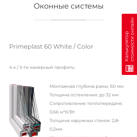
Оконные системы
н
К
а
л
ь
к
у
л
я
т
о
р
с
т
о
и
м
о
с
т
и
о
н
л
а
й
Primeplast 60 White / Color
4-х / 5-ти камерный профиль
Монтажная глубина рамы: 60 мм
Толщина остекления: до 32 мм
Сопротивление теплопередаче:
0,66 м²К/Вт
Толщина наружных стенок: 2,8-
0,2мм