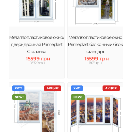
Металлопластиковое окно/
Металлопластиковое окно
дверь двойная Primeplast
Primeplast балконный блок
Сталинка
стандарт
15599 грн
15599 грн
18720 грн
1872 грн
ХИТ!
АКЦИЯ!
ХИТ!
АКЦИЯ!
NEW!
NEW!