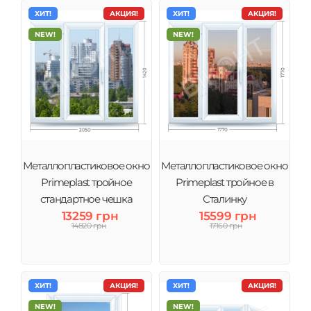
ХИТ!
АКЦИЯ!
ХИТ!
АКЦИЯ!
NEW!
NEW!
Металлопластиковое окно
Металлопластиковое окно
Primeplast тройное
Primeplast тройное в
стандартное чешка
Сталинку
13259 грн
15599 грн
14820 грн
17160 грн
ХИТ!
АКЦИЯ!
ХИТ!
АКЦИЯ!
NEW!
NEW!