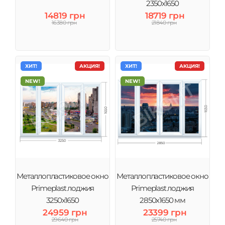
2350х1650
14819 грн
18719 грн
16380 грн
21840 грн
ХИТ!
АКЦИЯ!
ХИТ!
АКЦИЯ!
NEW!
NEW!
Металлопластиковое окно
Металлопластиковое окно
Primeplast лоджия
Primeplast лоджия
3250х1650
2850х1650 мм
24959 грн
23399 грн
29640 грн
25740 грн