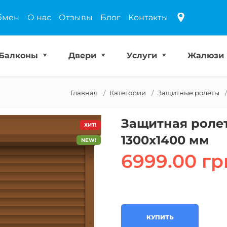
бмен
О нас
Отзывы
Блог
Контакты
Балконы
Двери
Услуги
Жалюзи
Главная
Категории
Защитные ролеты
Защитная ролет
ХИТ!
1300х1400 мм
NEW!
6999.00 гр
КУПИТЬ