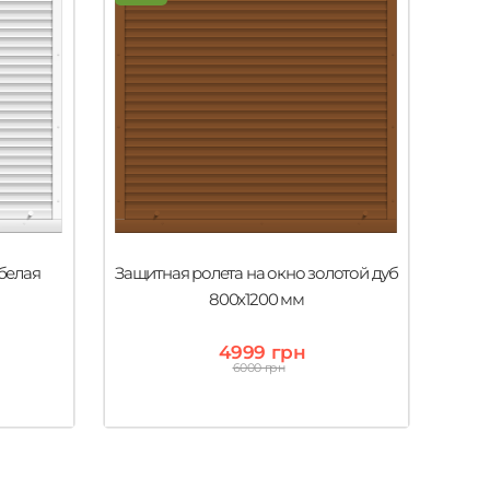
белая
Защитная ролета на окно золотой дуб
Защитн
800х1200 мм
4999 грн
6000 грн