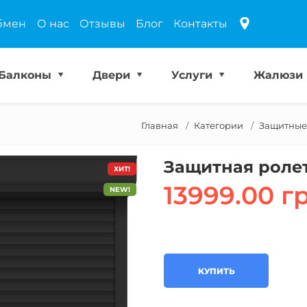
бмен
О нас
Отзывы
Блог
Контакты
Балконы
Двери
Услуги
Жалюзи
Главная
Категории
Защитные
Защитная роле
ХИТ!
13999.00 г
NEW!
КУПИТЬ