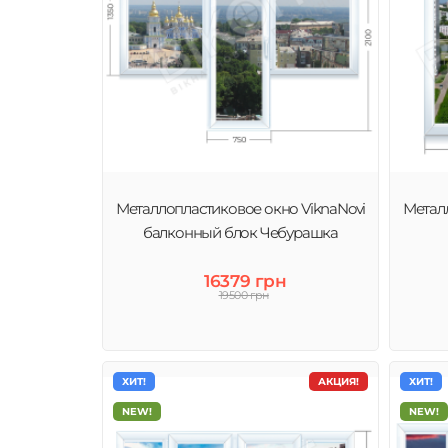
Металлопластиковое окно ViknaNovi
Метал
балконный блок Чебурашка
16379 грн
19500 грн
ХИТ!
АКЦИЯ!
ХИТ!
NEW!
NEW!