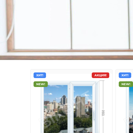
ХИТ!
АКЦИЯ!
ХИТ!
NEW!
NEW!
Металлопластиковые о
ViknaNovi