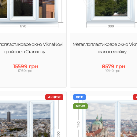
лопластиковое окно ViknaNovi
Металлопластиковое окно Vikn
тройное в Сталинку
малосемейку
15599 грн
8579 грн
17160 грн
10140 грн
АКЦИЯ!
ХИТ!
NEW!