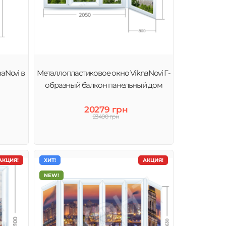
aNovi в
Металлопластиковое окно ViknaNovi Г-
образный балкон панельный дом
20279 грн
23400 грн
АКЦИЯ!
ХИТ!
АКЦИЯ!
NEW!