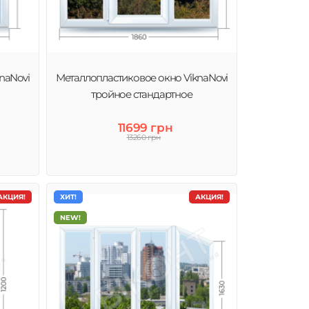
naNovi
Металлопластиковое окно ViknaNovi
тройное стандартное
11699 грн
13260 грн
АКЦИЯ!
ХИТ!
АКЦИЯ!
NEW!