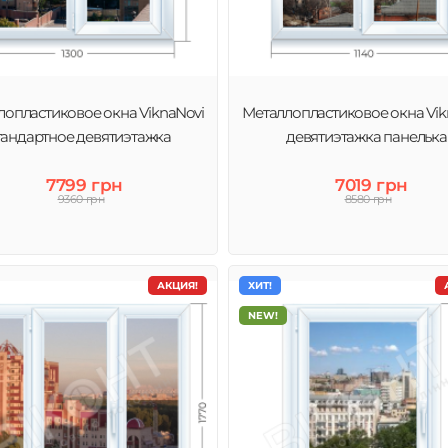
ассических
 цены, подходящей
лопластиковое окна ViknaNovi
Металлопластиковое окна Vik
тандартное девятиэтажка
девятиэтажка панелька
7799 грн
7019 грн
9360 грн
8580 грн
АКЦИЯ!
ХИТ!
NEW!