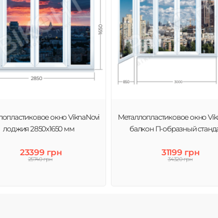
лопластиковое окно ViknaNovi
Металлопластиковое окно Vik
лоджия 2850х1650 мм
балкон П-образный станд
23399 грн
31199 грн
25740 грн
34320 грн