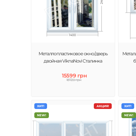
Металлопластиковое окно/дверь
Метал
двойная ViknaNovi Сталинка
б
15599 грн
18720 грн
ХИТ!
АКЦИЯ!
ХИТ!
NEW!
NEW!