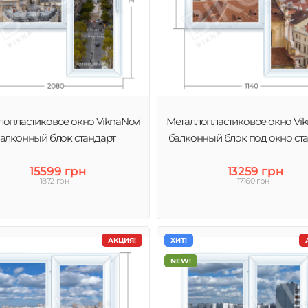
лопластиковое окно ViknaNovi
Металлопластиковое окно Vik
алконный блок стандарт
балконный блок под окно ст
15599 грн
13259 грн
1872 грн
17160 грн
АКЦИЯ!
ХИТ!
NEW!