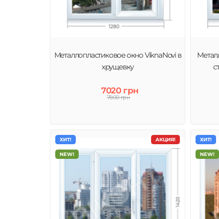
Оконные профили ViknaNovi – идеальное сочетание кл
металлопластиковых окон и приятной, демократичной
абсолютно каждому жителю Ужгород.
Металлопластиковое окно ViknaNovi в
Метал
хрущевку
с
7020 грн
7800 грн
ХИТ!
АКЦИЯ!
ХИТ!
NEW!
NEW!