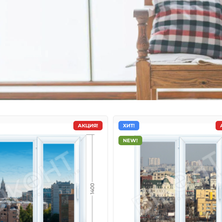
АКЦИЯ!
ХИТ!
NEW!
кна