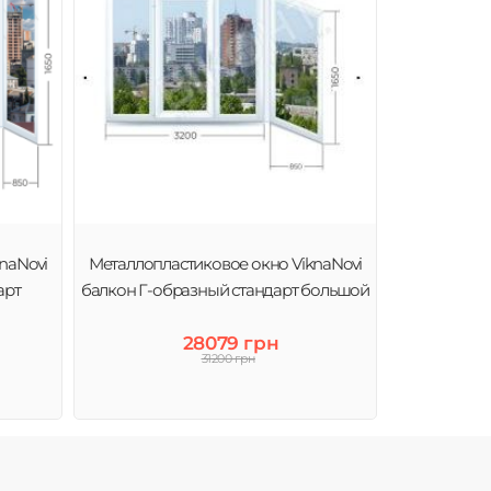
naNovi
Металлопластиковое окно ViknaNovi
арт
балкон Г-образный стандарт большой
28079 грн
31200 грн