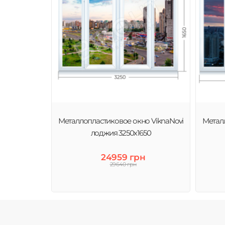
Металлопластиковое окно ViknaNovi
Метал
лоджия 3250х1650
24959 грн
29640 грн