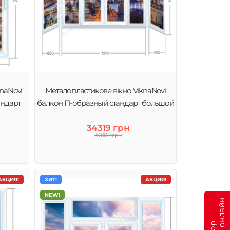
naNovi
Металопластикове вікно ViknaNovi
андарт
балкон П-образный стандарт большой
34319 грн
39000 грн
АКЦИЯ!
ХИТ!
АКЦИЯ!
NEW!