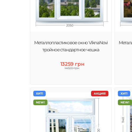
Металлопластиковое окно ViknaNovi
Метал
тройное стандартное чешка
13259 грн
14820 грн
ХИТ!
АКЦИЯ!
ХИТ!
NEW!
NEW!