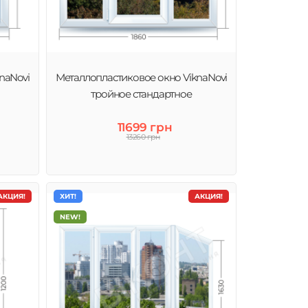
naNovi
Металлопластиковое окно ViknaNovi
тройное стандартное
11699 грн
13260 грн
АКЦИЯ!
ХИТ!
АКЦИЯ!
NEW!