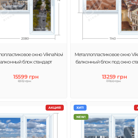
лопластиковое окно ViknaNovi
Металлопластиковое окно Vik
алконный блок стандарт
балконный блок под окно ст
15599 грн
13259 грн
1872 грн
17160 грн
АКЦИЯ!
ХИТ!
NEW!