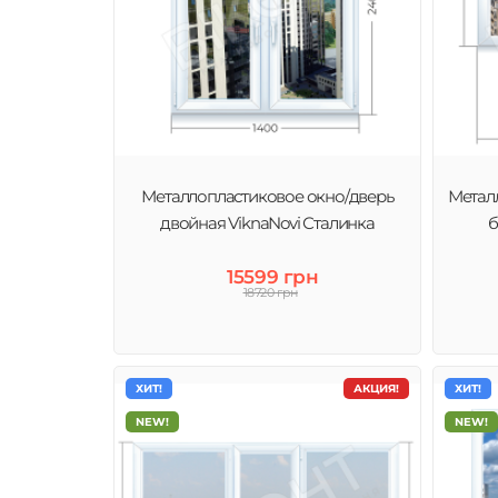
Металлопластиковое окно/дверь
Метал
двойная ViknaNovi Сталинка
б
15599 грн
18720 грн
ХИТ!
АКЦИЯ!
ХИТ!
NEW!
NEW!