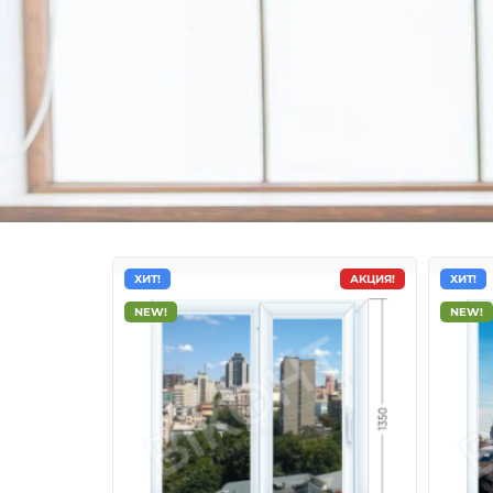
ХИТ!
АКЦИЯ!
ХИТ!
NEW!
NEW!
Металлопластиковые о
ViknaNovi