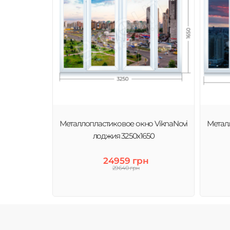
Металлопластиковое окно ViknaNovi
Метал
лоджия 3250х1650
24959 грн
29640 грн