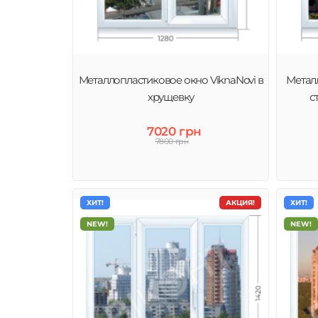
Оконные профили ViknaNovi – идеальное сочетание кл
металлопластиковых окон и приятной, демократичной
абсолютно каждому жителю Одесса.
Металлопластиковое окно ViknaNovi в
Метал
хрущевку
с
7020 грн
7800 грн
ХИТ!
АКЦИЯ!
ХИТ!
NEW!
NEW!