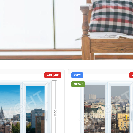
АКЦИЯ!
ХИТ!
NEW!
кна