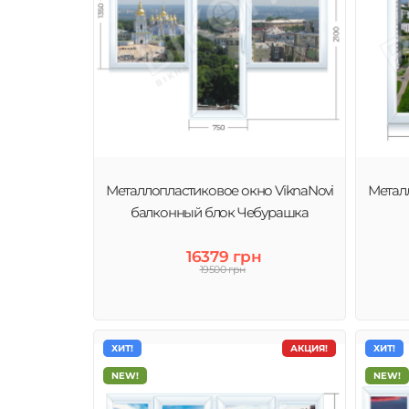
Металлопластиковое окно ViknaNovi
Метал
балконный блок Чебурашка
16379 грн
19500 грн
ХИТ!
АКЦИЯ!
ХИТ!
NEW!
NEW!