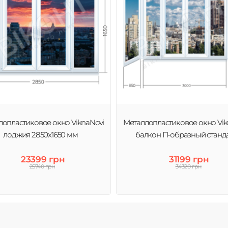
лопластиковое окно ViknaNovi
Металлопластиковое окно Vik
лоджия 2850х1650 мм
балкон П-образный станд
23399 грн
31199 грн
25740 грн
34320 грн