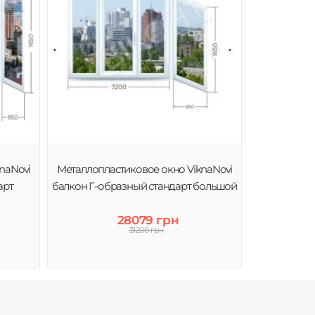
naNovi
Металлопластиковое окно ViknaNovi
арт
балкон Г-образный стандарт большой
28079 грн
31200 грн