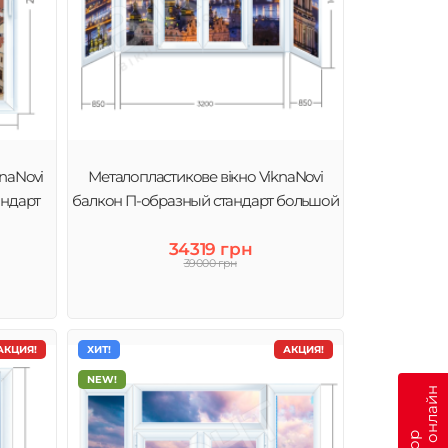
naNovi
Металопластикове вікно ViknaNovi
андарт
балкон П-образный стандарт большой
34319 грн
39000 грн
АКЦИЯ!
ХИТ!
АКЦИЯ!
NEW!