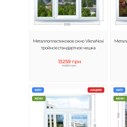
Металлопластиковое окно ViknaNovi
Метал
тройное стандартное чешка
13259 грн
14820 грн
ХИТ!
АКЦИЯ!
ХИТ!
NEW!
NEW!