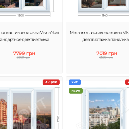
ассических
 цены, подходящей
лопластиковое окна ViknaNovi
Металлопластиковое окна Vik
тандартное девятиэтажка
девятиэтажка панелька
7799 грн
7019 грн
9360 грн
8580 грн
АКЦИЯ!
ХИТ!
NEW!