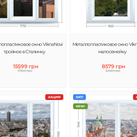
лопластиковое окно ViknaNovi
Металлопластиковое окно Vikn
тройное в Сталинку
малосемейку
15599 грн
8579 грн
17160 грн
10140 грн
АКЦИЯ!
ХИТ!
NEW!