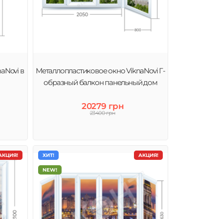
aNovi в
Металлопластиковое окно ViknaNovi Г-
образный балкон панельный дом
20279 грн
23400 грн
АКЦИЯ!
ХИТ!
АКЦИЯ!
NEW!