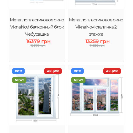
Металлопластиковое окно
Металлопластиковое окно
ViknaNovi балконный блок
ViknaNovi сталинка 2
Чебурашка
этажка
16379 грн
13259 грн
19500 грн
14820 грн
ХИТ!
АКЦИЯ!
ХИТ!
АКЦИЯ!
NEW!
NEW!