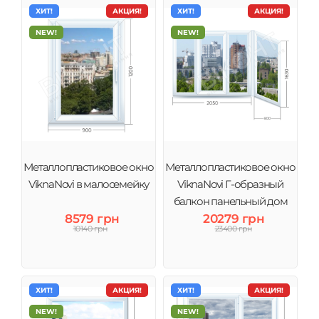
ХИТ!
АКЦИЯ!
ХИТ!
АКЦИЯ!
NEW!
NEW!
Металлопластиковое окно
Металлопластиковое окно
ViknaNovi в малосемейку
ViknaNovi Г-образный
балкон панельный дом
8579 грн
20279 грн
10140 грн
23400 грн
ХИТ!
АКЦИЯ!
ХИТ!
АКЦИЯ!
NEW!
NEW!