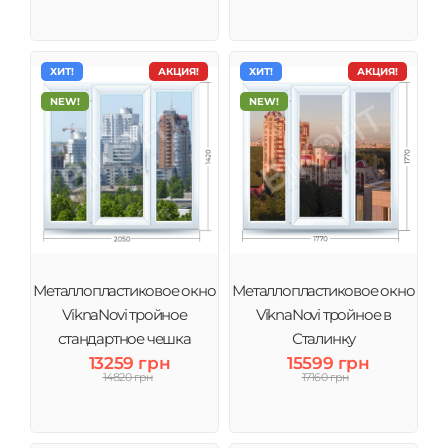
ХИТ!
АКЦИЯ!
ХИТ!
АКЦИЯ!
NEW!
NEW!
Металлопластиковое окно
Металлопластиковое окно
ViknaNovi тройное
ViknaNovi тройное в
стандартное чешка
Сталинку
13259 грн
15599 грн
14820 грн
17160 грн