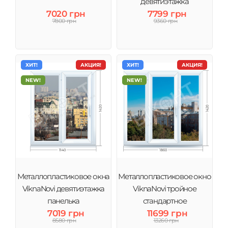
девятиэтажка
7020 грн
7799 грн
7800 грн
9360 грн
ХИТ!
АКЦИЯ!
ХИТ!
АКЦИЯ!
NEW!
NEW!
Металлопластиковое окна
Металлопластиковое окно
ViknaNovi девятиэтажка
ViknaNovi тройное
панелька
стандартное
7019 грн
11699 грн
8580 грн
13260 грн