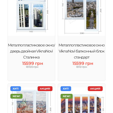
Металлопластиковое окно/
Металлопластиковое окно
дверь двойная ViknaNovi
ViknaNovi балконный блок
Сталинка
стандарт
15599 грн
15599 грн
18720 грн
1872 грн
ХИТ!
АКЦИЯ!
ХИТ!
АКЦИЯ!
NEW!
NEW!