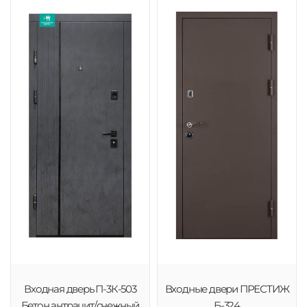
Входная дверь П-3К-503
Входные двери ПРЕСТИЖ
Бетон антрацит/снежный
Б-324