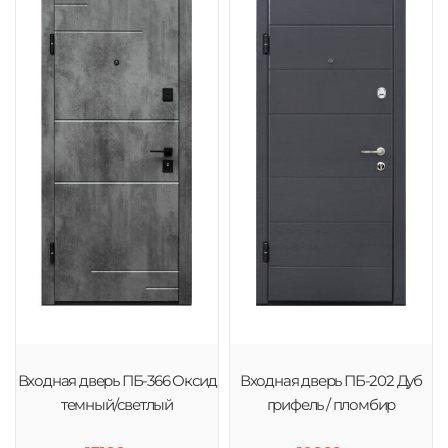
Входная дверь ПБ-366 Оксид
Входная дверь ПБ-202 Дуб
темный/светлый
грифель / пломбир