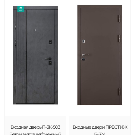
Входная дверь П-3К-503
Входные двери ПРЕСТИЖ
Бетон антрацит/снежный
Б-324