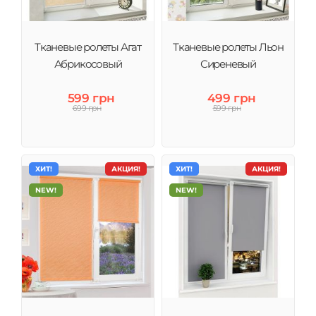
Тканевые ролеты Агат
Тканевые ролеты Льон
Абрикосовый
Сиреневый
599 грн
499 грн
699 грн
599 грн
ХИТ!
АКЦИЯ!
ХИТ!
АКЦИЯ!
NEW!
NEW!