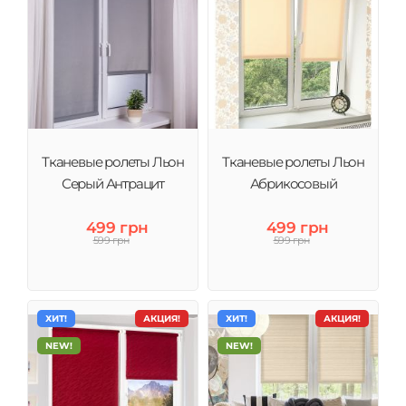
Тканевые ролеты Льон
Тканевые ролеты Льон
Серый Антрацит
Абрикосовый
499 грн
499 грн
599 грн
599 грн
ХИТ!
АКЦИЯ!
ХИТ!
АКЦИЯ!
NEW!
NEW!