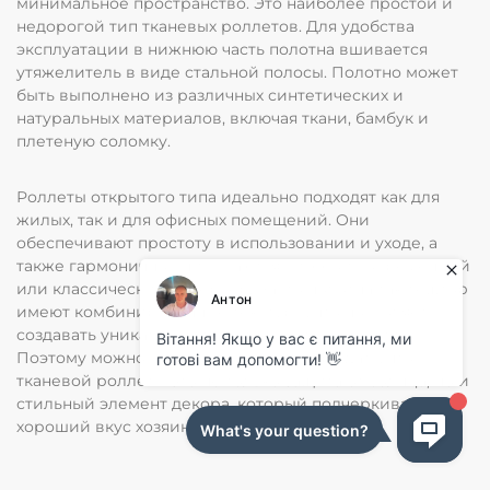
минимальное пространство. Это наиболее простой и
недорогой тип тканевых роллетов. Для удобства
эксплуатации в нижнюю часть полотна вшивается
утяжелитель в виде стальной полосы. Полотно может
быть выполнено из различных синтетических и
натуральных материалов, включая ткани, бамбук и
плетеную соломку.
Роллеты открытого типа идеально подходят как для
жилых, так и для офисных помещений. Они
обеспечивают простоту в использовании и уходе, а
также гармонично вписываются в любой современный
или классический интерьер. Часто полотна таких штор
имеют комбинированные текстуры, что позволяет
создавать уникальные дизайнерские решения.
Поэтому можно с уверенностью утверждать, что
тканевой роллет – это не только защита от солнца, но и
стильный элемент декора, который подчеркивает
хороший вкус хозяина.