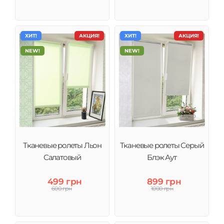
ХИТ!
АКЦИЯ!
ХИТ!
АКЦИЯ!
NEW!
NEW!
Тканевые ролеты Льон
Тканевые ролеты Серый
Салатовый
Блэк Аут
499 грн
899 грн
600 грн
1000 грн