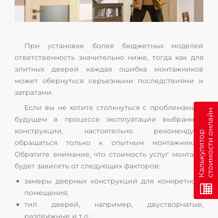
При установке более бюджетных моделей
ответственность значительно ниже, тогда как для
элитных дверей каждая ошибка монтажников
может обернуться серьезными последствиями и
затратами.
Если вы не хотите столкнуться с проблемами в
н
будущем в процессе эксплуатации выбранной
конструкции, настоятельно рекомендуем
К
а
л
ь
к
у
л
я
т
о
р
с
т
о
и
м
о
с
т
и
о
н
л
а
й
обращаться только к опытным монтажникам.
Обратите внимание, что стоимость услуг монтажа
будет зависеть от следующих факторов:
замеры дверных конструкций для конкретного
помещения;
тип дверей, например, двустворчатые,
раздвижные и т.д.;