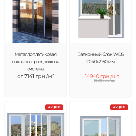
Металлоплатиковая
Балконный блок WDS
наклонно-раздвижная
2040x2160 мм
система
от 7141 грн /м²
14940 грн /шт
16478 грн /шт
АКЦИЯ!
АКЦИЯ!