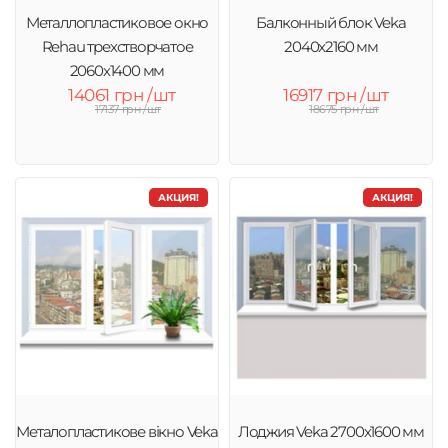
Металлопластиковое окно
Балконный блок Veka
Rehau трехстворчатое
2040x2160 мм
2060х1400 мм
14061 грн /шт
16917 грн /шт
17137 грн /шт
18675 грн /шт
АКЦИЯ!
АКЦИЯ!
Металопластикове вікно Veka
Лоджия Veka 2700х1600 мм