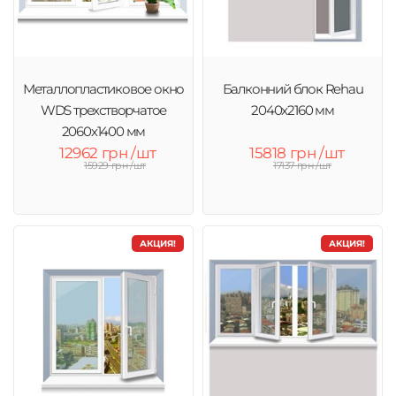
Металлопластиковое окно
Балконний блок Rehau
WDS трехстворчатое
2040x2160 мм
2060х1400 мм
12962 грн /шт
15818 грн /шт
15929 грн /шт
17137 грн /шт
АКЦИЯ!
АКЦИЯ!