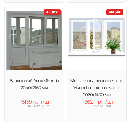
АКЦИЯ!
АКЦИЯ!
Балконный блок Vikonda
Металлопластиковое окно
2040x2160 мм
Vikonda трехстворчатое
2060х1400 мм
15159 грн /шт
13621 грн /шт
16697 грн /шт
16697 грн /шт