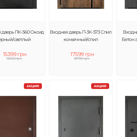
 дверь ПК-560 Оксид
Входная дверь П-3К-573 Спил
Входна
ерный/светлый
коньячный/спил
Бетон 
15399 грн
17599 грн
16500 грн
18700 грн
АКЦИЯ!
АКЦИЯ!