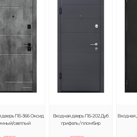
 дверь ПБ-366 Оксид
Входная дверь ПБ-202 Дуб
Входная 
емный/светлый
грифель / пломбир