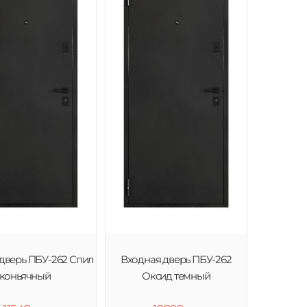
дверь ПБУ-262 Спил
Входная дверь ПБУ-262
коньячный
Оксид темный