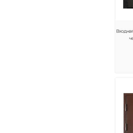
Входная
ч