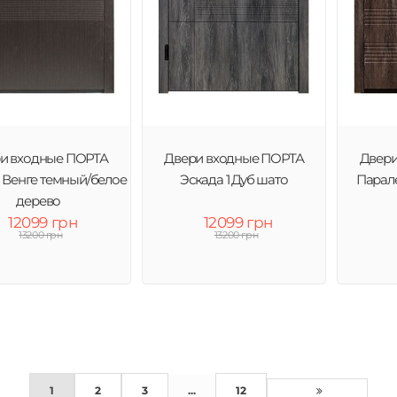
и входные ПОРТА
Двери входные ПОРТА
Двери
1 Венге темный/белое
Эскада 1 Дуб шато
Парал
дерево
12099 грн
12099 грн
13200 грн
13200 грн
1
2
3
...
12