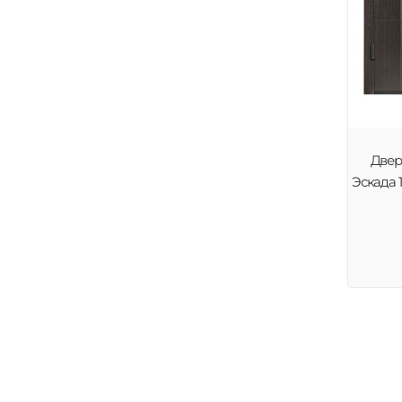
Двер
Эскада 