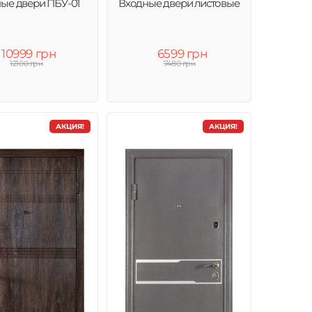
ые двери ПБУ-01
Входные двери листовые
10999 грн
6599 грн
12100 грн
7480 грн
АКЦИЯ!
АКЦИЯ!