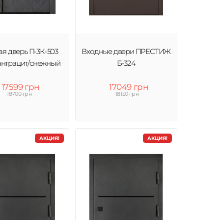
я дверь П-3К-503
Входные двери ПРЕСТИЖ
антрацит/снежный
Б-324
17599 грн
17049 грн
18700 грн
18150 грн
АКЦИЯ!
АКЦИЯ!