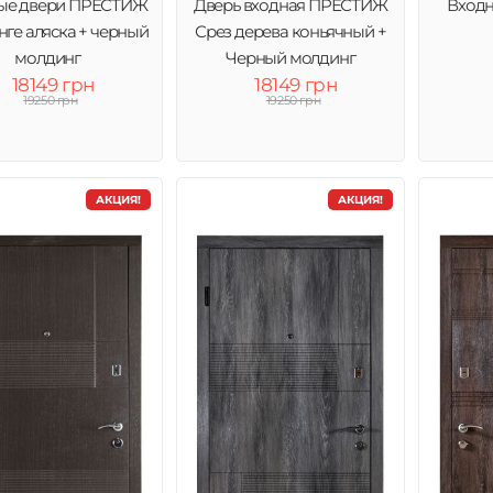
ые двери ПРЕСТИЖ
Дверь входная ПРЕСТИЖ
Входн
нге аляска + черный
Срез дерева коньячный +
молдинг
Черный молдинг
18149 грн
18149 грн
19250 грн
19250 грн
АКЦИЯ!
АКЦИЯ!