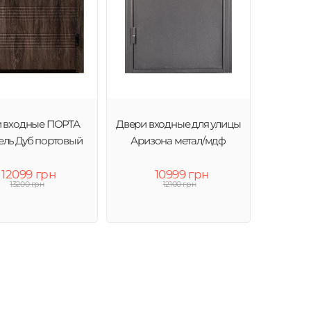
 входные ПОРТА
Двери входные для улицы
ель Дуб портовый
Аризона метал/мдф
12099 грн
10999 грн
13200 грн
12100 грн