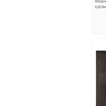
Входн
Куб Ве