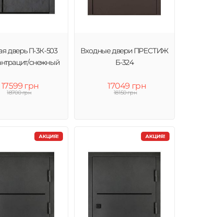
я дверь П-3К-503
Входные двери ПРЕСТИЖ
антрацит/снежный
Б-324
17599 грн
17049 грн
18700 грн
18150 грн
АКЦИЯ!
АКЦИЯ!