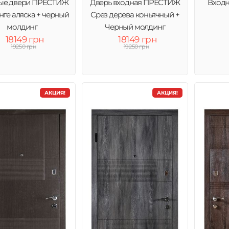
ые двери ПРЕСТИЖ
Дверь входная ПРЕСТИЖ
Входн
нге аляска + черный
Срез дерева коньячный +
молдинг
Черный молдинг
18149 грн
18149 грн
19250 грн
19250 грн
АКЦИЯ!
АКЦИЯ!