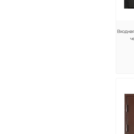
Входная
ч