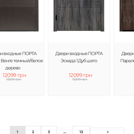
и входные ПОРТА
Двери входные ПОРТА
Двери
1 Венге темный/белое
Эскада 1 Дуб шато
Парал
дерево
12099 грн
12099 грн
13200 грн
13200 грн
1
2
3
...
12