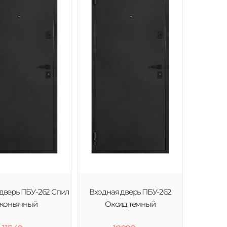
дверь ПБУ-262 Спил
Входная дверь ПБУ-262
коньячный
Оксид темный