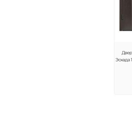
Двер
Эскада 