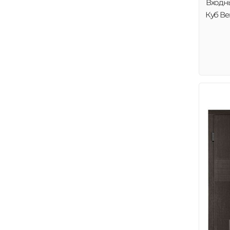
Входн
Куб Ве