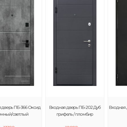
 дверь ПБ-366 Оксид
Входная дверь ПБ-202 Дуб
Входная 
емный/светлый
грифель / пломбир