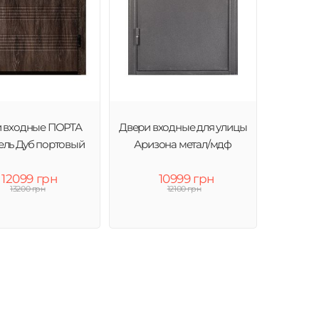
 входные ПОРТА
Двери входные для улицы
ель Дуб портовый
Аризона метал/мдф
12099 грн
10999 грн
13200 грн
12100 грн