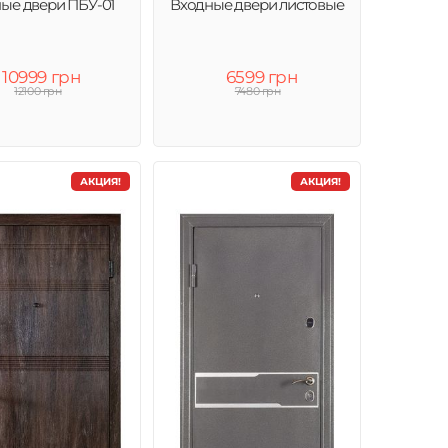
ые двери ПБУ-01
Входные двери листовые
10999 грн
6599 грн
12100 грн
7480 грн
АКЦИЯ!
АКЦИЯ!