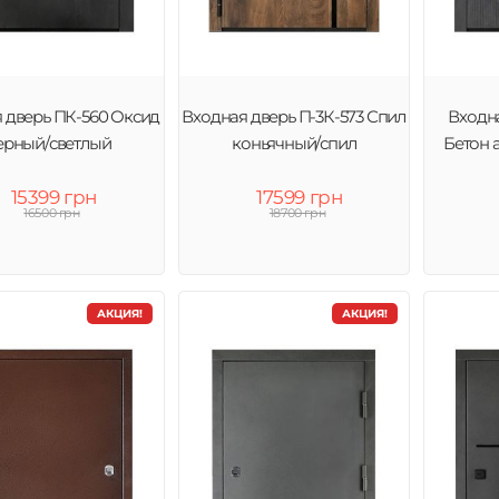
 дверь ПК-560 Оксид
Входная дверь П-3К-573 Спил
Входна
ерный/светлый
коньячный/спил
Бетон 
15399 грн
17599 грн
16500 грн
18700 грн
АКЦИЯ!
АКЦИЯ!