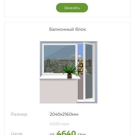
Заказать
Балконный блок
Размер
2040x2160мм
6032 грн
4640
Цена
от
грн