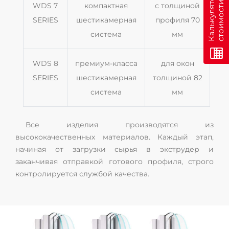
н
К
а
л
ь
к
у
л
я
т
о
р
с
т
о
и
м
о
с
т
и
о
н
л
а
й
WDS 7
компактная
с толщиной
SERIES
шестикамерная
профиля 70
система
мм
WDS 8
премиум-класса
для окон
SERIES
шестикамерная
толщиной 82
система
мм
Все изделия производятся из
высококачественных материалов. Каждый этап,
начиная от загрузки сырья в экструдер и
заканчивая отправкой готового профиля, строго
контролируется службой качества.