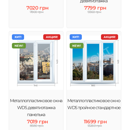
девятиэтажка
7020 грн
7799 грн
7800 грн
9360 грн
ХИТ!
АКЦИЯ!
ХИТ!
АКЦИЯ!
NEW!
NEW!
Металлопластиковое окна
Металлопластиковое окно
WDS девятиэтажка
WDS тройное стандартное
панелька
7019 грн
11699 грн
8580 грн
13260 грн