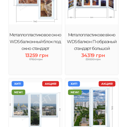
Металлопластиковое окно
Металопластикове вікно
WDS балконный блок под
WDS балкон П-образный
окно стандарт
стандарт большой
13259 грн
34319 грн
17160 грн
39000 грн
ХИТ!
АКЦИЯ!
ХИТ!
АКЦИЯ!
NEW!
NEW!