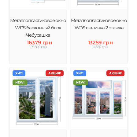
Металлопластиковое окно
Металлопластиковое окно
WDS балконный блок
WDS сталинка 2 этажка
Чебурашка
16379 грн
13259 грн
19500 грн
14820 грн
ХИТ!
АКЦИЯ!
ХИТ!
АКЦИЯ!
NEW!
NEW!