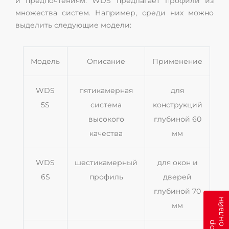
и предпочтениям. WDS предлагает профили из
множества систем. Например, среди них можно
выделить следующие модели:
Модель
Описание
Применение
WDS
пятикамерная
для
5S
система
конструкций
высокого
глубиной 60
качества
мм
WDS
шестикамерный
для окон и
6S
профиль
дверей
глубиной 70
мм