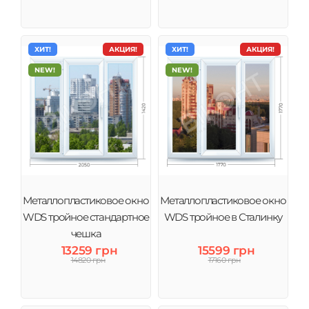
ХИТ!
АКЦИЯ!
ХИТ!
АКЦИЯ!
NEW!
NEW!
Металлопластиковое окно
Металлопластиковое окно
WDS тройное стандартное
WDS тройное в Сталинку
чешка
13259 грн
15599 грн
14820 грн
17160 грн