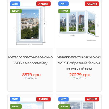
ХИТ!
АКЦИЯ!
ХИТ!
АКЦИЯ!
NEW!
NEW!
Металлопластиковое окно
Металлопластиковое окно
WDS в малосемейку
WDS Г-образный балкон
панельный дом
8579 грн
20279 грн
10140 грн
23400 грн
ХИТ!
АКЦИЯ!
ХИТ!
АКЦИЯ!
NEW!
NEW!