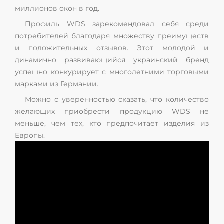
миллионов окон в год.
Профиль WDS зарекомендовал себя среди
потребителей благодаря множеству преимуществ
и положительных отзывов. Этот молодой и
динамично развивающийся украинский бренд
успешно конкурирует с многолетними торговыми
марками из Германии.
Можно с уверенностью сказать, что количество
желающих приобрести продукцию WDS не
меньше, чем тех, кто предпочитает изделия из
Европы.