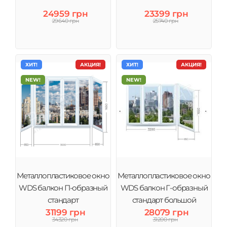
24959 грн
23399 грн
29640 грн
25740 грн
ХИТ!
АКЦИЯ!
ХИТ!
АКЦИЯ!
NEW!
NEW!
Металлопластиковое окно
Металлопластиковое окно
WDS балкон П-образный
WDS балкон Г-образный
стандарт
стандарт большой
31199 грн
28079 грн
34320 грн
31200 грн