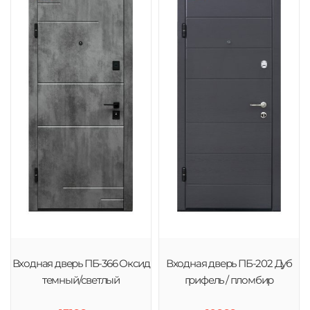
Входная дверь ПБ-366 Оксид
Входная дверь ПБ-202 Дуб
темный/светлый
грифель / пломбир