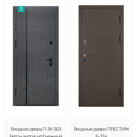
Входная дверь П-3К-503
Входные двери ПРЕСТИЖ
Бетон антрацит/снежный
Б-324