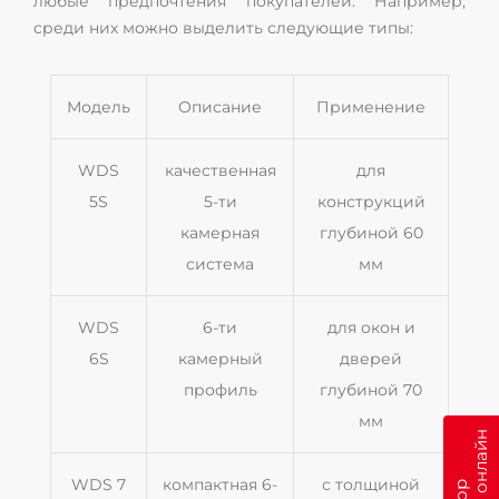
любые предпочтения покупателей. Например,
среди них можно выделить следующие типы:
Модель
Описание
Применение
WDS
качественная
для
5S
5-ти
конструкций
камерная
глубиной 60
система
мм
WDS
6-ти
для окон и
6S
камерный
дверей
профиль
глубиной 70
мм
WDS 7
компактная 6-
с толщиной