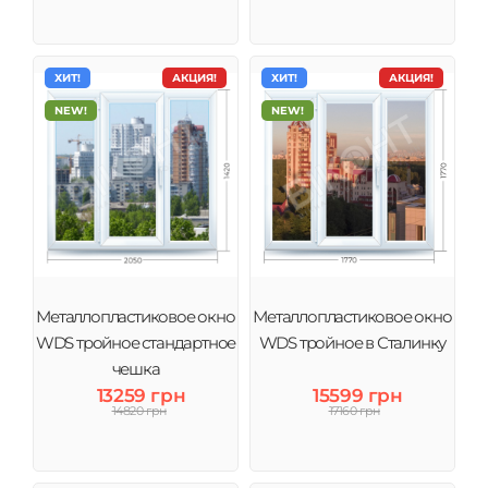
ХИТ!
АКЦИЯ!
ХИТ!
АКЦИЯ!
NEW!
NEW!
Металлопластиковое окно
Металлопластиковое окно
WDS тройное стандартное
WDS тройное в Сталинку
чешка
13259 грн
15599 грн
14820 грн
17160 грн