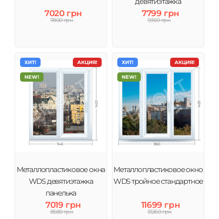
девятиэтажка
7020 грн
7799 грн
7800 грн
9360 грн
ХИТ!
АКЦИЯ!
ХИТ!
АКЦИЯ!
NEW!
NEW!
Металлопластиковое окна
Металлопластиковое окно
WDS девятиэтажка
WDS тройное стандартное
панелька
7019 грн
11699 грн
8580 грн
13260 грн