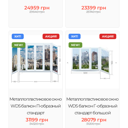
24959 грн
23399 грн
29640 грн
25740 грн
ХИТ!
АКЦИЯ!
ХИТ!
АКЦИЯ!
NEW!
NEW!
Металлопластиковое окно
Металлопластиковое окно
WDS балкон П-образный
WDS балкон Г-образный
стандарт
стандарт большой
31199 грн
28079 грн
34320 грн
31200 грн