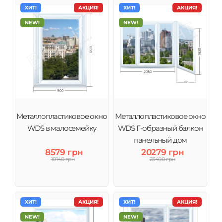
ХИТ!
АКЦИЯ!
ХИТ!
АКЦИЯ!
NEW!
NEW!
Металлопластиковое окно
Металлопластиковое окно
WDS в малосемейку
WDS Г-образный балкон
панельный дом
8579 грн
20279 грн
10140 грн
23400 грн
ХИТ!
АКЦИЯ!
ХИТ!
АКЦИЯ!
NEW!
NEW!