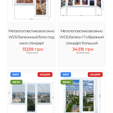
Металлопластиковое окно
Металопластикове вікно
WDS балконный блок под
WDS балкон П-образный
окно стандарт
стандарт большой
13259 грн
34319 грн
17160 грн
39000 грн
ХИТ!
АКЦИЯ!
ХИТ!
АКЦИЯ!
NEW!
NEW!