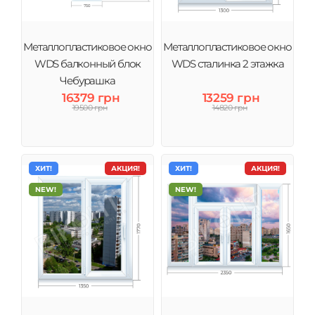
Металлопластиковое окно
Металлопластиковое окно
WDS балконный блок
WDS сталинка 2 этажка
Чебурашка
16379 грн
13259 грн
19500 грн
14820 грн
ХИТ!
АКЦИЯ!
ХИТ!
АКЦИЯ!
NEW!
NEW!