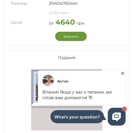
Размер
2040x2160мм
6032 грн
4640
Цена
от
грн
Заказать
Лоджия