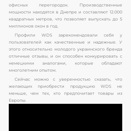
офисных перегородок. Производственные
мощности находятся в Днепре и составляют 12.000
квадратных метров, что позволяет выпускать до 5
миллионов окон в год.
Профили WDS зарекомендовали себя у
пользователей как качественные и надежные. У
этого относительно молодого украинского бренда
отличные отзывы, и он способен конкурировать с
немецкими аналогами, которые обладают
многолетним опытом.
Сейчас можно с уверенностью сказать, что
желающих приобрести продукцию WDS не
меньше, чем тех, кто предпочитает товары из
Европы.