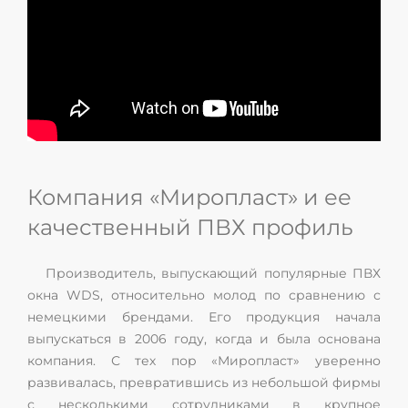
Компания «Миропласт» и ее
качественный ПВХ профиль
Производитель, выпускающий популярные ПВХ
окна WDS, относительно молод по сравнению с
немецкими брендами. Его продукция начала
выпускаться в 2006 году, когда и была основана
компания. С тех пор «Миропласт» уверенно
развивалась, превратившись из небольшой фирмы
с несколькими сотрудниками в крупное