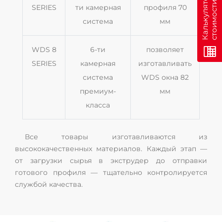
н
К
а
л
ь
к
у
л
я
т
о
р
с
т
о
и
м
о
с
т
и
о
н
л
а
й
SERIES
ти камерная
профиля 70
система
мм
WDS 8
6-ти
позволяет
SERIES
камерная
изготавливать
система
WDS окна 82
премиум-
мм
класса
Все товары изготавливаются из
высококачественных материалов. Каждый этап —
от загрузки сырья в экструдер до отправки
готового профиля — тщательно контролируется
службой качества.