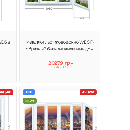
WDS в
Металлопластиковое окно WDS Г-
образный балкон панельный дом
20279 грн
23400 грн
АКЦИЯ!
ХИТ!
АКЦИЯ!
NEW!