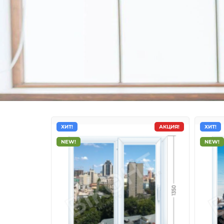
ХИТ!
АКЦИЯ!
ХИТ!
NEW!
NEW!
Металлопластиковые о