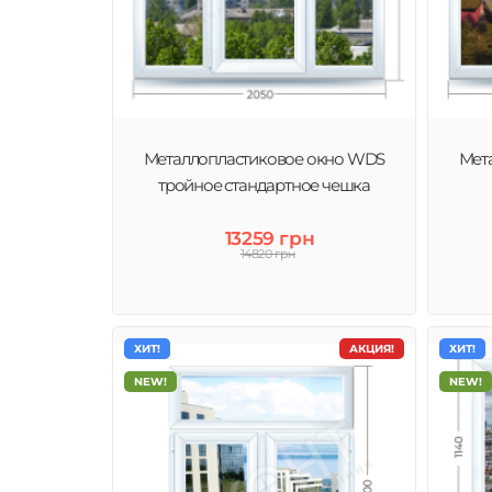
Металлопластиковое окно WDS
Мет
тройное стандартное чешка
13259 грн
14820 грн
ХИТ!
АКЦИЯ!
ХИТ!
NEW!
NEW!