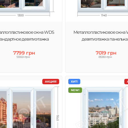
ческих
 цены, подходящей
аллопластиковое окна WDS
Металлопластиковое окна
тандартное девятиэтажка
девятиэтажка панелька
7799 грн
7019 грн
9360 грн
8580 грн
АКЦИЯ!
ХИТ!
NEW!