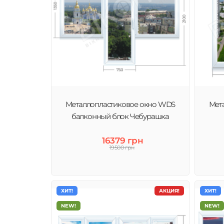
Металлопластиковое окно WDS
Мет
балконный блок Чебурашка
16379 грн
19500 грн
ХИТ!
АКЦИЯ!
ХИТ!
NEW!
NEW!