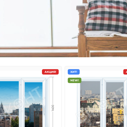
АКЦИЯ!
ХИТ!
NEW!
кна WDS