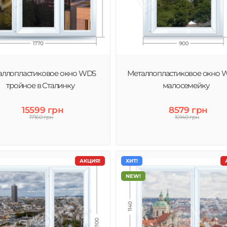
аллопластиковое окно WDS
Металлопластиковое окно 
тройное в Сталинку
малосемейку
15599 грн
8579 грн
17160 грн
10140 грн
АКЦИЯ!
ХИТ!
NEW!