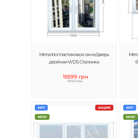
Металлопластиковое окно/дверь
Мет
двойная WDS Сталинка
б
15599 грн
18720 грн
ХИТ!
АКЦИЯ!
ХИТ!
NEW!
NEW!