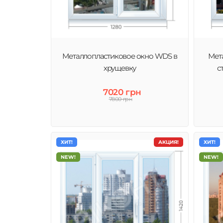
Оконные профили WDS – идеальное сочетание класси
металлопластиковых окон и приятной, демократичной
абсолютно каждому жителю Умань.
Металлопластиковое окно WDS в
Мет
хрущевку
с
7020 грн
7800 грн
ХИТ!
АКЦИЯ!
ХИТ!
NEW!
NEW!