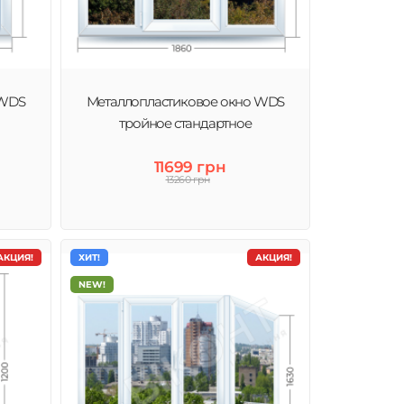
 WDS
Металлопластиковое окно WDS
тройное стандартное
11699 грн
13260 грн
АКЦИЯ!
ХИТ!
АКЦИЯ!
NEW!