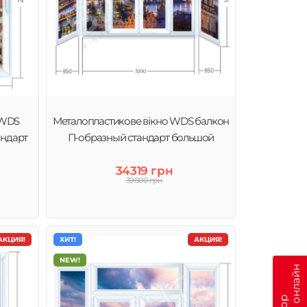
 WDS
Металопластикове вікно WDS балкон
андарт
П-образный стандарт большой
34319 грн
39000 грн
АКЦИЯ!
ХИТ!
АКЦИЯ!
NEW!