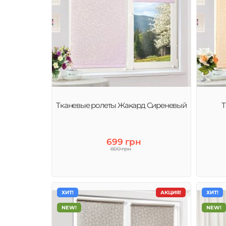
Тканевые ролеты Жакард Сиреневый
Т
699 грн
800 грн
ХИТ!
АКЦИЯ!
ХИТ!
NEW!
NEW!