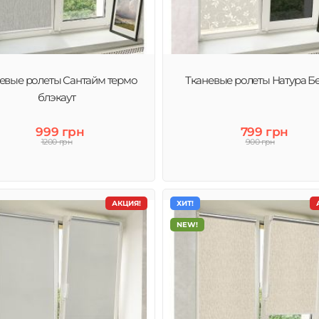
ты
евые ролеты Сантайм термо
Тканевые ролеты Натура Б
блэкаут
999 грн
799 грн
1200 грн
900 грн
АКЦИЯ!
ХИТ!
NEW!