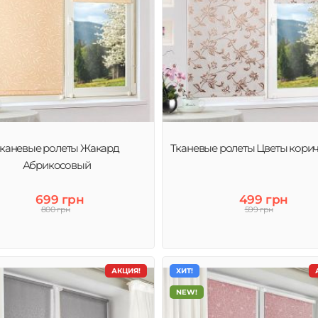
каневые ролеты Жакард
Тканевые ролеты Цветы кори
Абрикосовый
699 грн
499 грн
800 грн
599 грн
АКЦИЯ!
ХИТ!
NEW!