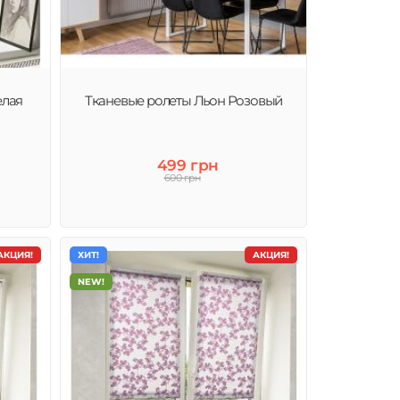
елая
Тканевые ролеты Льон Розовый
499 грн
600 грн
АКЦИЯ!
ХИТ!
АКЦИЯ!
NEW!