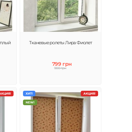
еплый
Тканевые ролеты Лира Фиолет
799 грн
900 грн
АКЦИЯ!
ХИТ!
АКЦИЯ!
NEW!