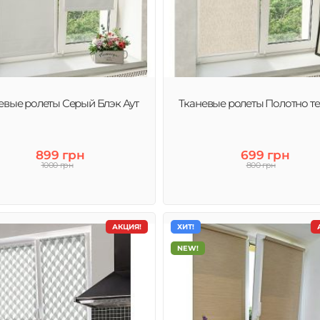
евые ролеты Серый Блэк Аут
Тканевые ролеты Полотно т
899 грн
699 грн
1000 грн
800 грн
АКЦИЯ!
ХИТ!
NEW!