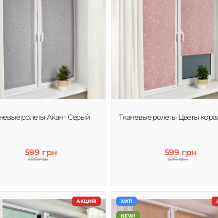
невые ролеты Акант Серый
Тканевые ролеты Цветы кор
599 грн
599 грн
699 грн
699 грн
АКЦИЯ!
ХИТ!
NEW!