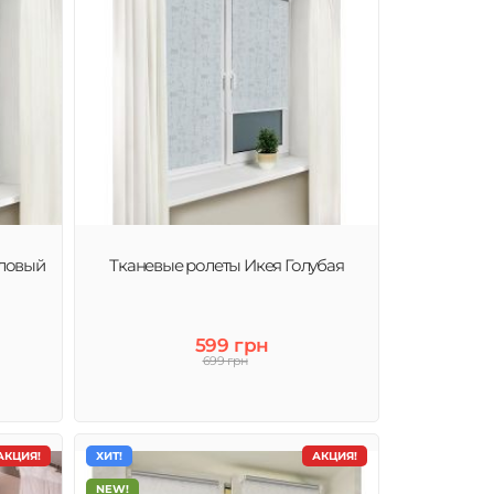
аловый
Тканевые ролеты Икея Голубая
599 грн
699 грн
АКЦИЯ!
ХИТ!
АКЦИЯ!
NEW!