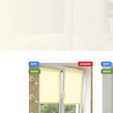
ХИТ!
АКЦИЯ!
ХИТ!
NEW!
NEW!
Тканевые ролеты