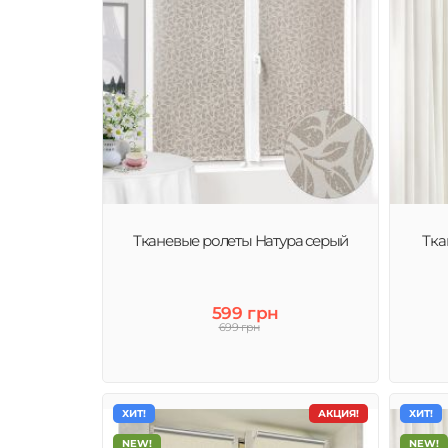
Тканевые ролеты Натура серый
Тка
599 грн
699 грн
ХИТ!
АКЦИЯ!
ХИТ!
NEW!
NEW!