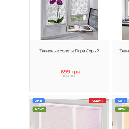
Тканевые ролеты Лира Серый
Ткан
699 грн
800 грн
ХИТ!
АКЦИЯ!
ХИТ!
NEW!
NEW!