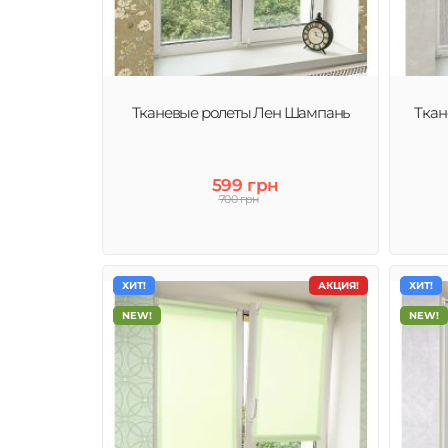
Рулонные шторы (тканевые ролеты) – это современное
качественное и стильное решение декора окна и защи
от солнца.
Тканевые ролеты Лен Шампань
Ткан
599 грн
700 грн
ХИТ!
АКЦИЯ!
ХИТ!
NEW!
NEW!