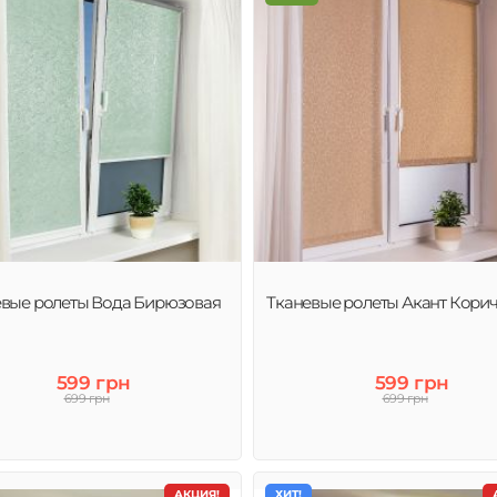
евые ролеты Вода Бирюзовая
Тканевые ролеты Акант Кори
599 грн
599 грн
699 грн
699 грн
АКЦИЯ!
ХИТ!