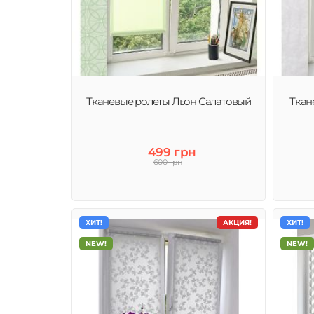
Тканевые ролеты Льон Салатовый
Ткан
499 грн
600 грн
ХИТ!
АКЦИЯ!
ХИТ!
NEW!
NEW!