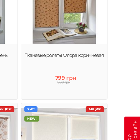
сень
Тканевые ролеты Флора коричневая
799 грн
900 грн
АКЦИЯ!
ХИТ!
АКЦИЯ!
NEW!