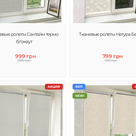
ты
евые ролеты Сантайм термо
Тканевые ролеты Натура Б
блэкаут
999 грн
799 грн
1200 грн
900 грн
АКЦИЯ!
ХИТ!
NEW!