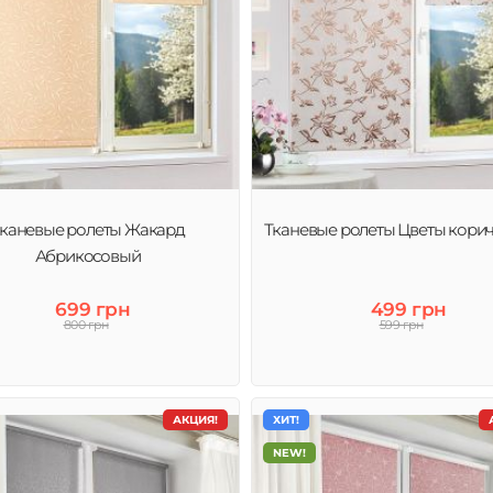
каневые ролеты Жакард
Тканевые ролеты Цветы кори
Абрикосовый
699 грн
499 грн
800 грн
599 грн
АКЦИЯ!
ХИТ!
NEW!