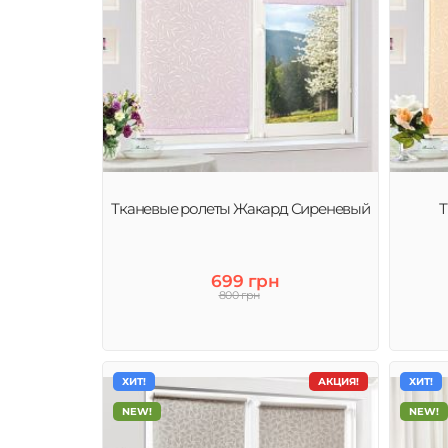
Тканевые ролеты Жакард Сиреневый
Т
699 грн
800 грн
ХИТ!
АКЦИЯ!
ХИТ!
NEW!
NEW!