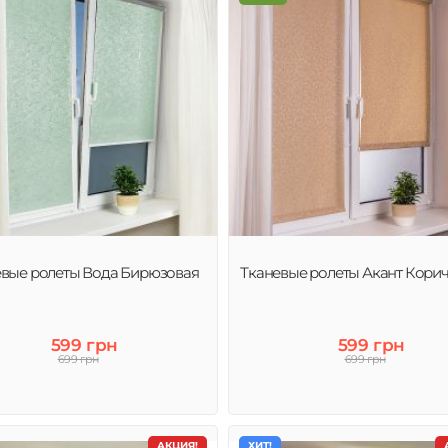
евые ролеты Вода Бирюзовая
Тканевые ролеты Акант Кори
599 грн
599 грн
699 грн
699 грн
АКЦИЯ!
ХИТ!