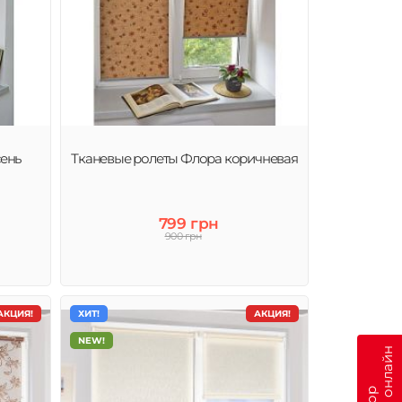
сень
Тканевые ролеты Флора коричневая
799 грн
900 грн
АКЦИЯ!
ХИТ!
АКЦИЯ!
NEW!