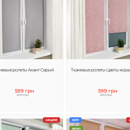
невые ролеты Акант Серый
Тканевые ролеты Цветы кор
599 грн
599 грн
699 грн
699 грн
АКЦИЯ!
ХИТ!
NEW!