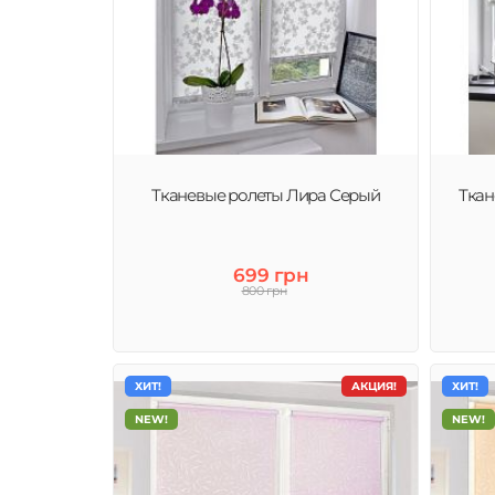
Тканевые ролеты Лира Серый
Ткан
699 грн
800 грн
ХИТ!
АКЦИЯ!
ХИТ!
NEW!
NEW!