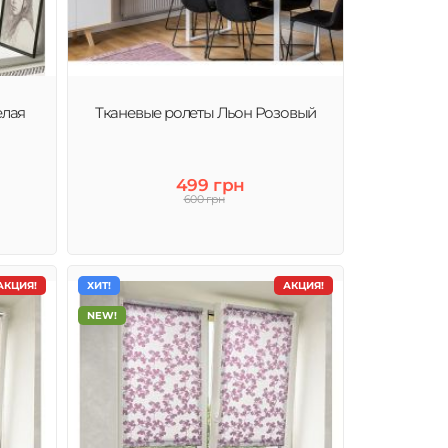
елая
Тканевые ролеты Льон Розовый
499 грн
600 грн
АКЦИЯ!
ХИТ!
АКЦИЯ!
NEW!