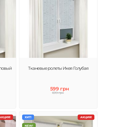
аловый
Тканевые ролеты Икея Голубая
599 грн
699 грн
АКЦИЯ!
ХИТ!
АКЦИЯ!
NEW!