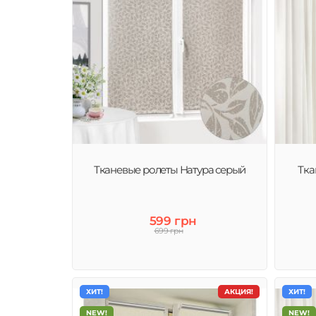
Тканевые ролеты Натура серый
Тка
599 грн
699 грн
ХИТ!
АКЦИЯ!
ХИТ!
NEW!
NEW!