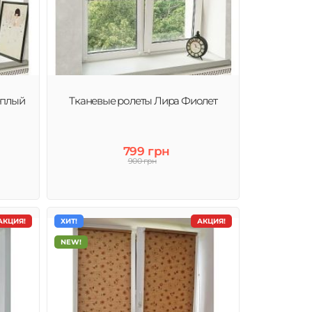
еплый
Тканевые ролеты Лира Фиолет
799 грн
900 грн
АКЦИЯ!
ХИТ!
АКЦИЯ!
NEW!