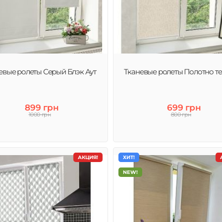
евые ролеты Серый Блэк Аут
Тканевые ролеты Полотно т
899 грн
699 грн
1000 грн
800 грн
АКЦИЯ!
ХИТ!
NEW!