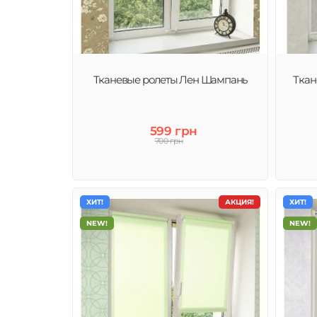
Рулонные шторы (тканевые ролеты) – это современное
качественное и стильное решение декора окна и защи
от солнца.
Тканевые ролеты Лен Шампань
Ткан
599 грн
700 грн
ХИТ!
АКЦИЯ!
ХИТ!
NEW!
NEW!