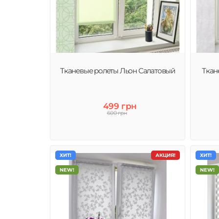
Тканевые ролеты Льон Салатовый
Ткан
499 грн
600 грн
ХИТ!
АКЦИЯ!
ХИТ!
NEW!
NEW!