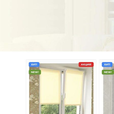
ХИТ!
АКЦИЯ!
ХИТ!
NEW!
NEW!
Тканевые ролеты