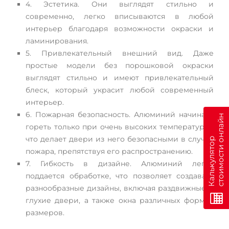
4. Эстетика. Они выглядят стильно и
современно, легко вписываются в любой
интерьер благодаря возможности окраски и
ламинирования.
5. Привлекательный внешний вид. Даже
простые модели без порошковой окраски
выглядят стильно и имеют привлекательный
блеск, который украсит любой современный
интерьер.
6. Пожарная безопасность. Алюминий начинает
н
гореть только при очень высоких температурах,
что делает двери из него безопасными в случае
К
а
л
ь
к
у
л
я
т
о
р
с
т
о
и
м
о
с
т
и
о
н
л
а
й
пожара, препятствуя его распространению.
7. Гибкость в дизайне. Алюминий легко
поддается обработке, что позволяет создавать
разнообразные дизайны, включая раздвижные и
глухие двери, а также окна различных форм и
размеров.