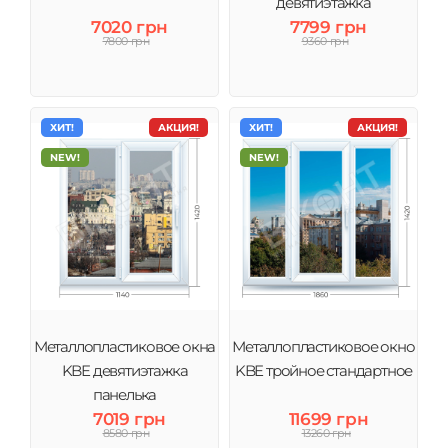
девятиэтажка
7020 грн
7799 грн
7800 грн
9360 грн
ХИТ!
АКЦИЯ!
ХИТ!
АКЦИЯ!
NEW!
NEW!
Металлопластиковое окна
Металлопластиковое окно
KBE девятиэтажка
KBE тройное стандартное
панелька
7019 грн
11699 грн
8580 грн
13260 грн