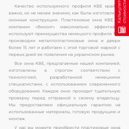
н
К
а
л
ь
к
у
л
я
т
о
р
с
т
о
и
м
о
с
т
и
о
н
л
а
й
Качество используемого профиля KBE крайне
важно, но не менее значимо, как были изготовлены
оконные конструкции. Пластиковые окна KBE от
компании «Виконт» максимально эффективно
используют преимущества немецкого профиля. Мы
производим металлопластиковые окна и двери
более 15 лет и работаем с этой торговой маркой с
первых дней ее появления на украинском рынке.
Все окна KBE, предлагаемые нашей компанией,
изготовлены в строгом соответствии с
технологией, разработанной немецкими
специалистами, с использованием современного
оборудования. Каждое окно проходит тщательную
проверку перед отправкой к своему владельцу.
Мы предоставляем официальную гарантию на
использованные материалы, готовую продукцию и
монтаж.
У нас вы можете приобрести пластиковые окна