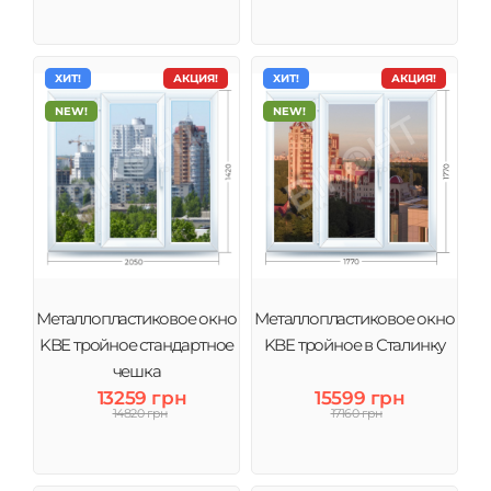
ХИТ!
АКЦИЯ!
ХИТ!
АКЦИЯ!
NEW!
NEW!
Металлопластиковое окно
Металлопластиковое окно
KBE тройное стандартное
KBE тройное в Сталинку
чешка
13259 грн
15599 грн
14820 грн
17160 грн