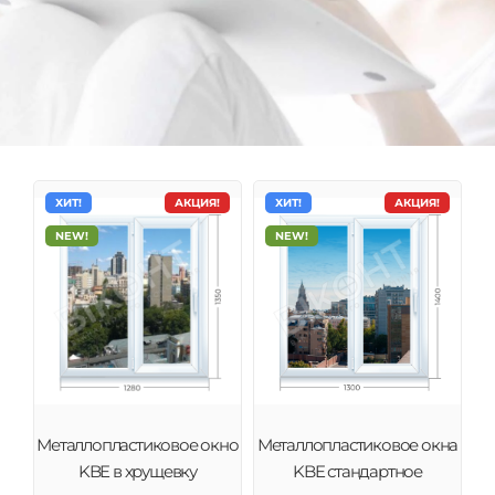
ХИТ!
АКЦИЯ!
ХИТ!
АКЦИЯ!
NEW!
NEW!
Металлопластиковые окна KBE
Системы KBE характеризуются настоящим немецким
Металлопластиковое окно
Металлопластиковое окна
качеством, исключительной надежностью и
KBE в хрущевку
KBE стандартное
техническими инновациями.