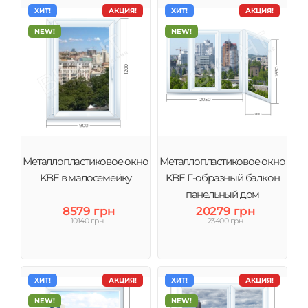
ХИТ!
АКЦИЯ!
ХИТ!
АКЦИЯ!
NEW!
NEW!
Металлопластиковое окно
Металлопластиковое окно
KBE в малосемейку
KBE Г-образный балкон
панельный дом
8579 грн
20279 грн
10140 грн
23400 грн
ХИТ!
АКЦИЯ!
ХИТ!
АКЦИЯ!
NEW!
NEW!