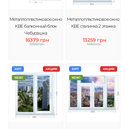
Металлопластиковое окно
Металлопластиковое окно
KBE балконный блок
KBE сталинка 2 этажка
Чебурашка
16379 грн
13259 грн
19500 грн
14820 грн
ХИТ!
АКЦИЯ!
ХИТ!
АКЦИЯ!
NEW!
NEW!