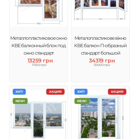
Металлопластиковое окно
Металопластикове вікно
KBE балконный блок под
KBE балкон П-образный
окно стандарт
стандарт большой
13259 грн
34319 грн
17160 грн
39000 грн
ХИТ!
АКЦИЯ!
ХИТ!
АКЦИЯ!
NEW!
NEW!