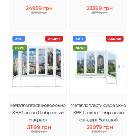
24959 грн
23399 грн
29640 грн
25740 грн
ХИТ!
АКЦИЯ!
ХИТ!
АКЦИЯ!
NEW!
NEW!
Металлопластиковое окно
Металлопластиковое окно
KBE балкон П-образный
KBE балкон Г-образный
стандарт
стандарт большой
31199 грн
28079 грн
34320 грн
31200 грн