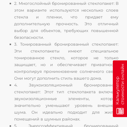
2. Многослойный бронированный стеклопакет: В
этом варианте используются несколько слоев
стекла и пленки, что придает ему
дополнительную прочность. Это отличный
выбор для объектов, требующих повышенной
безопасности.
3. Тонированный бронированный стеклопакет:
Эти стеклопакеты имеют специальное
тонированное стекло, которое не только
защищает, но и обеспечивает приватность,
н
контролируя проникновение солнечного света.
Они могут дополнить стиль вашего дома.
К
а
л
ь
к
у
л
я
т
о
р
с
т
о
и
м
о
с
т
и
о
н
л
а
й
4. Звукоизоляционный бронированный
стеклопакет: Этот тип стеклопакета включает
звукоизоляционные элементы, которые
значительно уменьшают уровень внешнего
шума. Он идеально подходит для жилых
помещений в шумных районах.
5. Энергоэффективный бронированный