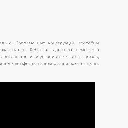
тельно. Современные конструкции способны
аказать окна Rehau от надежного немецкого
роительстве и обустройстве частных домов,
ровень комфорта, надежно защищают от пыли,