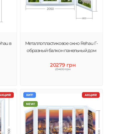
hau в
Металлопластиковое окно Rehau Г-
образный балкон панельный дом
20279 грн
23400 грн
АКЦИЯ!
ХИТ!
АКЦИЯ!
NEW!