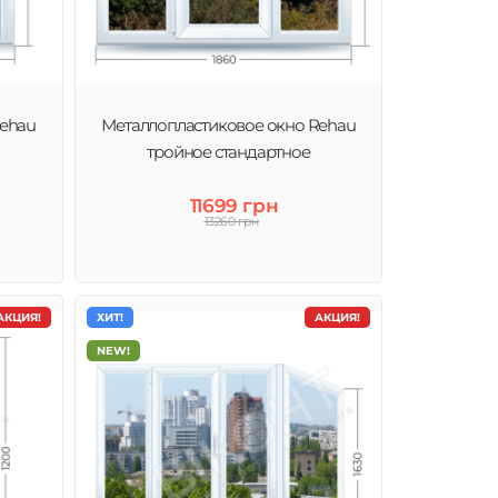
Rehau
Металлопластиковое окно Rehau
тройное стандартное
11699 грн
13260 грн
АКЦИЯ!
ХИТ!
АКЦИЯ!
NEW!