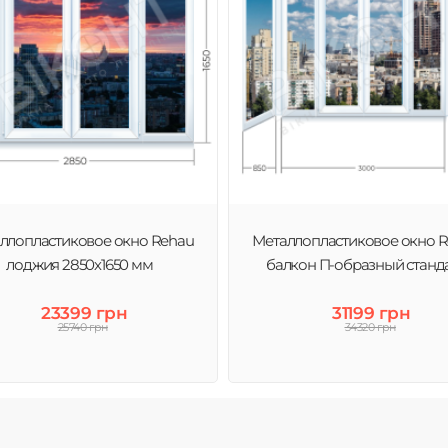
ллопластиковое окно Rehau
Металлопластиковое окно 
лоджия 2850х1650 мм
балкон П-образный станд
23399 грн
31199 грн
25740 грн
34320 грн