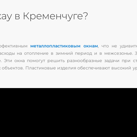
хау в Кременчуге?
эффективным
металлопластиковым окнам
, что не удиви
асходы на отопление в зимний период и в межсезонье. З
 Эти окна помогут решить разнообразные задачи при ст
 объектов. Пластиковые изделия обеспечивают высокий у