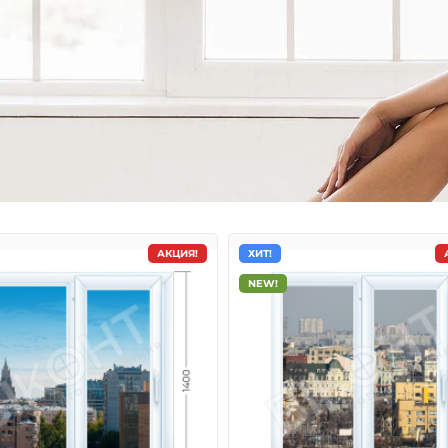
АКЦИЯ!
ХИТ!
NEW!
кна Rehau