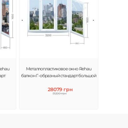
Rehau
Металлопластиковое окно Rehau
арт
балкон Г-образный стандарт большой
28079 грн
31200 грн