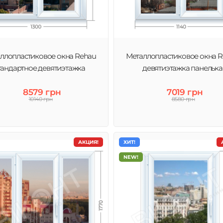
 окон, то нет
ец истинного
ллопластиковое окна Rehau
Металлопластиковое окна 
тандартное девятиэтажка
девятиэтажка панелька
8579 грн
7019 грн
10140 грн
8580 грн
АКЦИЯ!
ХИТ!
NEW!