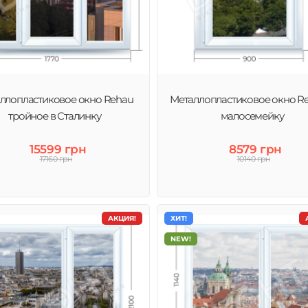
ллопластиковое окно Rehau
Металлопластиковое окно Re
тройное в Сталинку
малосемейку
15599 грн
8579 грн
17160 грн
10140 грн
АКЦИЯ!
ХИТ!
NEW!