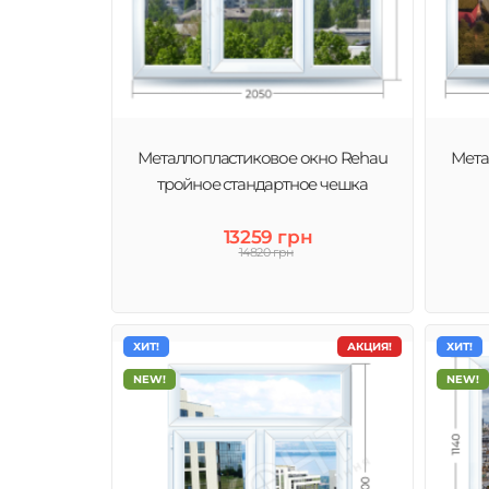
Металлопластиковое окно Rehau
Мета
тройное стандартное чешка
13259 грн
14820 грн
ХИТ!
АКЦИЯ!
ХИТ!
NEW!
NEW!