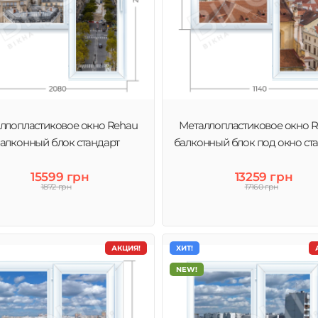
ллопластиковое окно Rehau
Металлопластиковое окно 
алконный блок стандарт
балконный блок под окно ст
15599 грн
13259 грн
1872 грн
17160 грн
АКЦИЯ!
ХИТ!
NEW!