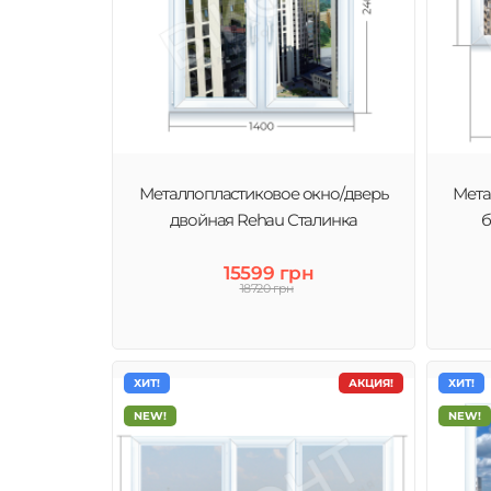
Металлопластиковое окно/дверь
Мета
двойная Rehau Сталинка
б
15599 грн
18720 грн
ХИТ!
АКЦИЯ!
ХИТ!
NEW!
NEW!