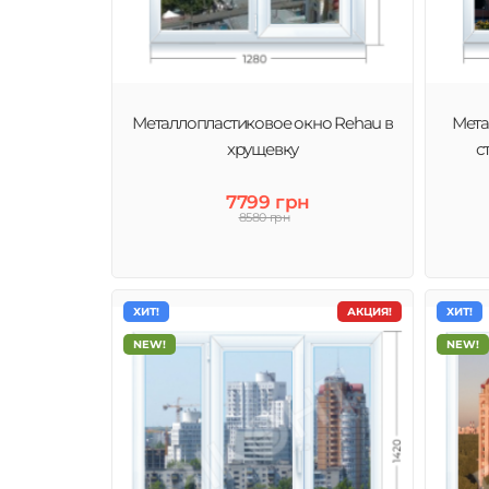
Если речь заходит об идеальном качестве и надежности
ничего более подходящего, чем профиль Rehau – образ
немецкого долголетья и эргономичности
Металлопластиковое окно Rehau в
Мета
хрущевку
с
7799 грн
8580 грн
ХИТ!
АКЦИЯ!
ХИТ!
NEW!
NEW!