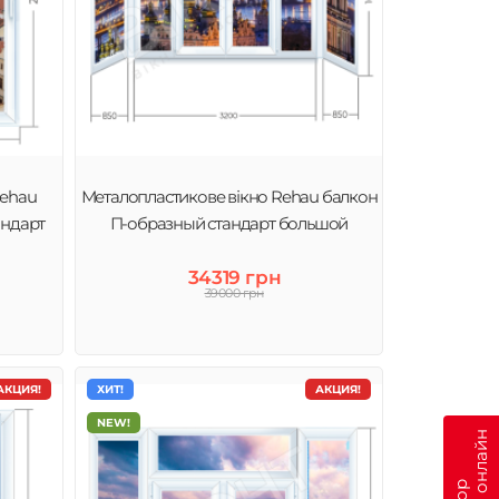
Rehau
Металопластикове вікно Rehau балкон
андарт
П-образный стандарт большой
34319 грн
39000 грн
АКЦИЯ!
ХИТ!
АКЦИЯ!
NEW!