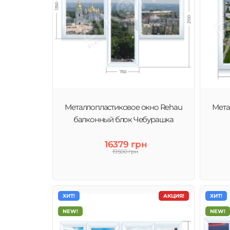
Металлопластиковое окно Rehau
Мета
балконный блок Чебурашка
16379 грн
19500 грн
ХИТ!
АКЦИЯ!
ХИТ!
NEW!
NEW!