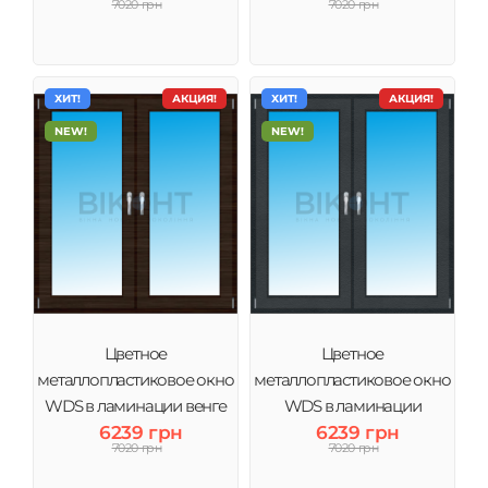
7020 грн
7020 грн
ХИТ!
АКЦИЯ!
ХИТ!
АКЦИЯ!
NEW!
NEW!
Цветное
Цветное
металлопластиковое окно
металлопластиковое окно
WDS в ламинации венге
WDS в ламинации
6239 грн
6239 грн
Антрацит
7020 грн
7020 грн