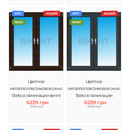
ХИТ!
АКЦИЯ!
ХИТ!
АКЦИЯ!
NEW!
NEW!
Цветное
Цветное
металлопластиковое окно
металлопластиковое окно
Steko в ламинации венге
Steko в ламинации
6239 грн
6239 грн
Антрацит
7020 грн
8580 грн