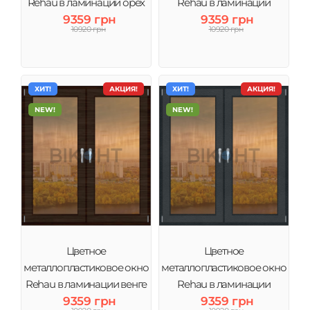
Rehau в ламинации орех
Rehau в ламинации
тонировка бронза
9359 грн
золотой дуб тонировка
9359 грн
10920 грн
10920 грн
бронза
ХИТ!
АКЦИЯ!
ХИТ!
АКЦИЯ!
NEW!
NEW!
Цветное
Цветное
металлопластиковое окно
металлопластиковое окно
Rehau в ламинации венге
Rehau в ламинации
тонировка бронза
9359 грн
Антрацит тонировка
9359 грн