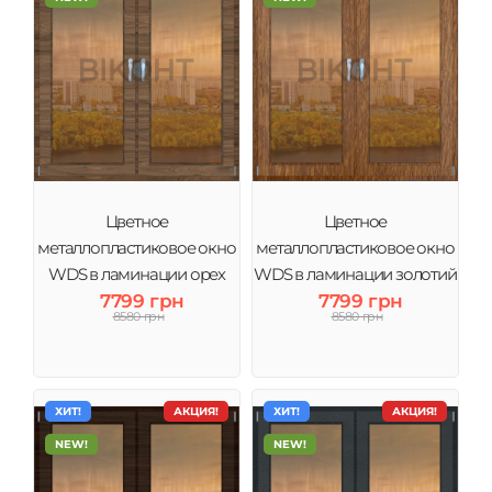
Цветное
Цветное
металлопластиковое окно
металлопластиковое окно
WDS в ламинации орех
WDS в ламинации золотий
тонировка бронза
7799 грн
дуб тонировка бронза
7799 грн
8580 грн
8580 грн
ХИТ!
АКЦИЯ!
ХИТ!
АКЦИЯ!
NEW!
NEW!