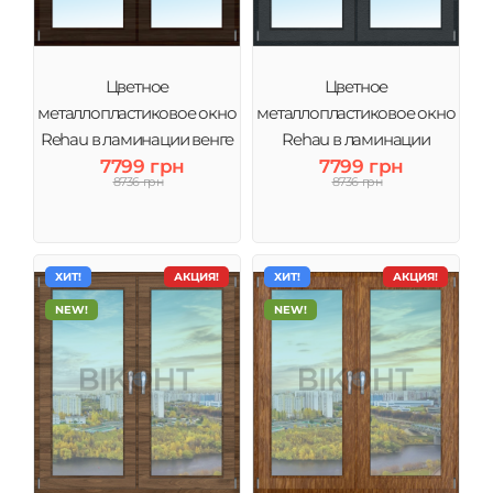
Цветное
Цветное
металлопластиковое окно
металлопластиковое окно
Rehau в ламинации венге
Rehau в ламинации
7799 грн
7799 грн
Антрацит
8736 грн
8736 грн
ХИТ!
АКЦИЯ!
ХИТ!
АКЦИЯ!
NEW!
NEW!