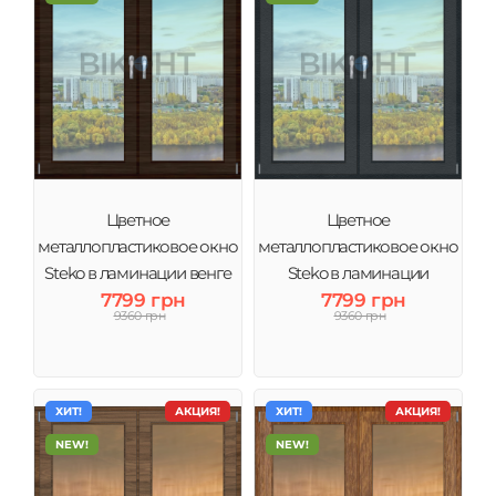
Цветное
Цветное
металлопластиковое окно
металлопластиковое окно
Steko в ламинации венге
Steko в ламинации
тонировка зеркало
7799 грн
Антрацит тонировка
7799 грн
9360 грн
9360 грн
зеркало
ХИТ!
АКЦИЯ!
ХИТ!
АКЦИЯ!
NEW!
NEW!