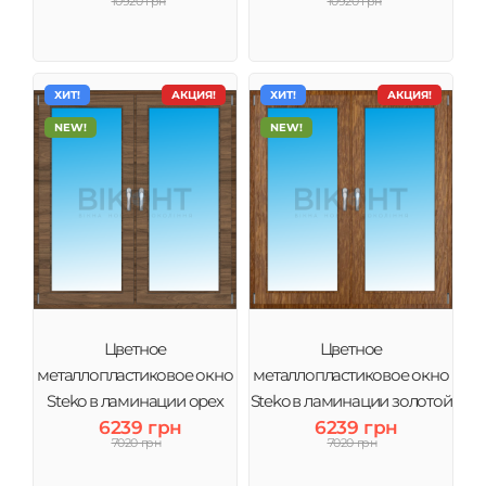
10920 грн
10920 грн
бронза
ХИТ!
АКЦИЯ!
ХИТ!
АКЦИЯ!
NEW!
NEW!
Цветное
Цветное
металлопластиковое окно
металлопластиковое окно
Steko в ламинации орех
Steko в ламинации золотой
6239 грн
6239 грн
дуб
7020 грн
7020 грн