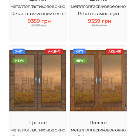
металлопластиковое окно
металлопластиковое окно
Rehau в ламинации венге
Rehau в ламинации
тонировка зеркало
9359 грн
Антрацит тонировка
9359 грн
10920 грн
10920 грн
зеркало
ХИТ!
АКЦИЯ!
ХИТ!
АКЦИЯ!
NEW!
NEW!
Цветное
Цветное
металлопластиковое окно
металлопластиковое окно