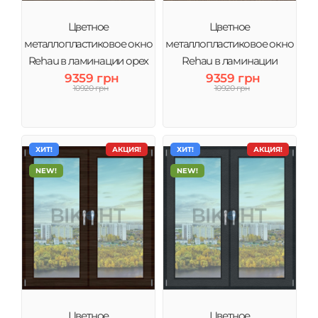
Цветное
Цветное
металлопластиковое окно
металлопластиковое окно
Rehau в ламинации орех
Rehau в ламинации
тонировка зеркало
9359 грн
золотой дуб тонировка
9359 грн
10920 грн
10920 грн
зеркало
ХИТ!
АКЦИЯ!
ХИТ!
АКЦИЯ!
NEW!
NEW!
Цветное
Цветное