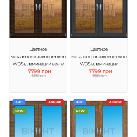
Цветное
Цветное
металлопластиковое окно
металлопластиковое окно
WDS в ламинации венге
WDS в ламинации
тонировка бронза
7799 грн
антрацит тонировка
7799 грн
8580 грн
8580 грн
бронза
ХИТ!
АКЦИЯ!
ХИТ!
АКЦИЯ!
NEW!
NEW!