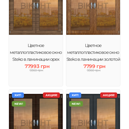
Цветное
Цветное
металлопластиковое окно
металлопластиковое окно
Steko в ламинации орех
Steko в ламинации золотой
тонировка бронза
77993 грн
дуб тонировка бронза
7799 грн
9360 грн
9360 грн
ХИТ!
АКЦИЯ!
ХИТ!
АКЦИЯ!
NEW!
NEW!