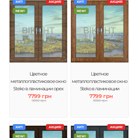
ХИТ!
АКЦИЯ!
ХИТ!
АКЦИЯ!
NEW!
NEW!
Цветное
Цветное
металлопластиковое окно
металлопластиковое окно
Steko в ламинации орех
Steko в ламинации
тонировка зеркало
7799 грн
золотый дуб тонировка
7799 грн
9360 грн
9360 грн
зеркало
ХИТ!
АКЦИЯ!
ХИТ!
АКЦИЯ!
NEW!
NEW!