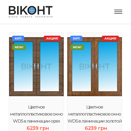
ХИТ!
АКЦИЯ!
ХИТ!
АКЦИЯ!
NEW!
NEW!
Цветное
Цветное
металлопластиковое окно
металлопластиковое окно
WDS в ламинации орех
WDS в ламинации золотой
6239 грн
6239 грн
дуб