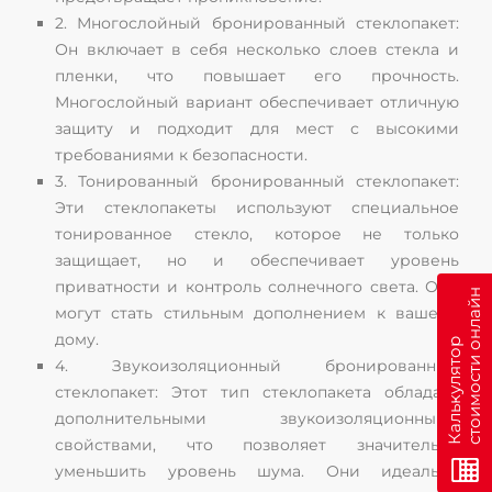
2. Многослойный бронированный стеклопакет:
Он включает в себя несколько слоев стекла и
пленки, что повышает его прочность.
Многослойный вариант обеспечивает отличную
защиту и подходит для мест с высокими
требованиями к безопасности.
3. Тонированный бронированный стеклопакет:
Эти стеклопакеты используют специальное
тонированное стекло, которое не только
защищает, но и обеспечивает уровень
приватности и контроль солнечного света. Они
н
могут стать стильным дополнением к вашему
дому.
К
а
л
ь
к
у
л
я
т
о
р
с
т
о
и
м
о
с
т
и
о
н
л
а
й
4. Звукоизоляционный бронированный
стеклопакет: Этот тип стеклопакета обладает
дополнительными звукоизоляционными
свойствами, что позволяет значительно
уменьшить уровень шума. Они идеально