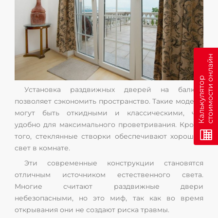
н
К
а
л
ь
к
у
л
я
т
о
р
с
т
о
и
м
о
с
т
и
о
н
л
а
й
Установка раздвижных дверей на балкон
позволяет сэкономить пространство. Такие модели
могут быть откидными и классическими, что
удобно для максимального проветривания. Кроме
того, стеклянные створки обеспечивают хороший
свет в комнате.
Эти современные конструкции становятся
отличным источником естественного света.
Многие считают раздвижные двери
небезопасными, но это миф, так как во время
открывания они не создают риска травмы.